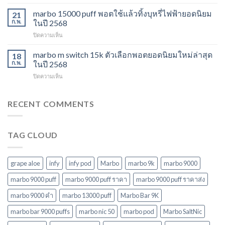
marbo
ใหม่
ยอด
switch
marbo 15000 puff พอตใช้แล้วทิ้งบุหรี่ไฟฟ้ายอดนิยม
ที่
21
นิยม
และ
ไม่
ก.พ.
ในปี 2568
สำหรับ
พอต
ควร
ปี
บน
ปิดความเห็น
ใช้
พลาด
2568
marbo
แล้ว
ในปี
15000
marbo m switch 15k ตัวเลือกพอตยอดนิยมใหม่ล่าสุด
ทิ้ง
18
2568
puff
หลาก
ก.พ.
ในปี 2568
พอต
รุ่น
บน
ปิดความเห็น
ใช้
ตัว
marbo
แล้ว
เลือก
m
ทิ้ง
ที่
switch
RECENT COMMENTS
บุหรี่
ตอบ
15k
ไฟฟ้า
โจทย์
ตัว
ยอด
ในปี
เลือก
นิยม
2568
TAG CLOUD
พอ
ในปี
ต
2568
ยอด
นิยม
grape aloe
infy
infy pod
Marbo
marbo 9k
marbo 9000
ใหม่
ล่าสุด
marbo 9000 puff
marbo 9000 puff ราคา
marbo 9000 puff ราคาส่ง
ในปี
marbo 9000 คํา
marbo 13000 puff
Marbo Bar 9K
2568
marbo bar 9000 puffs
marbo nic 50
marbo pod
Marbo SaltNic