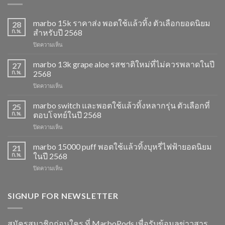
marbo 15k ราคาส่ง พอตใช้แล้วทิ้ง ตัวเลือกยอดนิยม
28
ก.พ.
สำหรับปี 2568
บน
ปิดความเห็น
marbo
15k
marbo 13k grape aloe รสชาติใหม่ที่ไม่ควรพลาดในปี
27
ราคา
ก.พ.
2568
ส่ง
บน
ปิดความเห็น
พอต
marbo
ใช้
13k
marbo switch และพอตใช้แล้วทิ้งหลากรุ่น ตัวเลือกที่
แล้ว
25
grape
ทิ้ง
ก.พ.
ตอบโจทย์ในปี 2568
aloe
ตัว
บน
ปิดความเห็น
รสชาติ
เลือก
marbo
ใหม่
ยอด
switch
marbo 15000 puff พอตใช้แล้วทิ้งบุหรี่ไฟฟ้ายอดนิยม
ที่
21
นิยม
และ
ไม่
ก.พ.
ในปี 2568
สำหรับ
พอต
ควร
ปี
บน
ปิดความเห็น
ใช้
พลาด
2568
marbo
แล้ว
ในปี
15000
ทิ้ง
2568
puff
SIGNUP FOR NEWSLETTER
หลาก
พอต
รุ่น
ใช้
ตัว
แล้ว
เลือก
สมัครสมาชิกก่อนใคร ที่ MarboPods เพื่อรับข้อมูลข่าวสาร