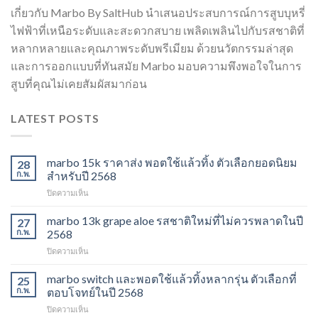
เกี่ยวกับ Marbo By SaltHub นำเสนอประสบการณ์การสูบบุหรี่
ไฟฟ้าที่เหนือระดับและสะดวกสบาย เพลิดเพลินไปกับรสชาติที่
หลากหลายและคุณภาพระดับพรีเมียม ด้วยนวัตกรรมล่าสุด
และการออกแบบที่ทันสมัย Marbo มอบความพึงพอใจในการ
สูบที่คุณไม่เคยสัมผัสมาก่อน
LATEST POSTS
marbo 15k ราคาส่ง พอตใช้แล้วทิ้ง ตัวเลือกยอดนิยม
28
ก.พ.
สำหรับปี 2568
บน
ปิดความเห็น
marbo
15k
marbo 13k grape aloe รสชาติใหม่ที่ไม่ควรพลาดในปี
27
ราคา
ก.พ.
2568
ส่ง
บน
ปิดความเห็น
พอต
marbo
ใช้
13k
marbo switch และพอตใช้แล้วทิ้งหลากรุ่น ตัวเลือกที่
แล้ว
25
grape
ทิ้ง
ก.พ.
ตอบโจทย์ในปี 2568
aloe
ตัว
บน
ปิดความเห็น
รสชาติ
เลือก