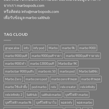
ทิ้ง
ที่
จากเรา marbopods.com
บุหรี่
ตอบ
ไฟฟ้า
โจทย์
หรือติดต่อ
info@marbopods.com
ยอด
ในปี
เพื่อรับข้อมูล marbo salthub
นิยม
2568
ในปี
2568
TAG CLOUD
grape aloe
infy
infy pod
Marbo
marbo 9k
marbo 9000
marbo 9000 puff
marbo 9000 puff ราคา
marbo 9000 puff ราคาส่ง
marbo 9000 คํา
marbo 13000 puff
Marbo Bar 9K
marbo bar 9000 puffs
marbo nic 50
marbo pod
Marbo SaltNic
Marbo Zero
marbo zero pod
marbo zero หัวพอต
marbo หัวพอต
marbo ใช้แล้วทิ้ง
pod marbo
relx
relx creator
relx infinity
relx infinity 2
SaltHub
salthub marbo
บุหรี่ไฟฟ้า marbo
บุหรี่ไฟฟ้า marbo 9k
บุหรี่ไฟฟ้ามาโบ
พอต infy
พอต marbo