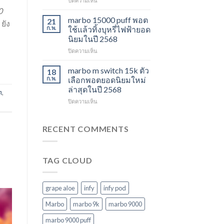
ปิดความเห็น
ไม่
ปี
marbo
0
ควร
2568
switch
marbo 15000 puff พอต
21
ยัง
พลาด
และ
ก.พ.
ใช้แล้วทิ้งบุหรี่ไฟฟ้ายอด
ในปี
พอต
นิยมในปี 2568
2568
ใช้
บน
ปิดความเห็น
แล้ว
marbo
ทิ้ง
15000
หลาก
marbo m switch 15k ตัว
18
puff
รุ่น
ก.พ.
เลือกพอตยอดนิยมใหม่
พอต
ตัว
ล่าสุดในปี 2568
ต
,
ใช้
เลือก
บน
ปิดความเห็น
แล้ว
ที่
marbo
ทิ้ง
ตอบ
m
บุหรี่
โจทย์
switch
ไฟฟ้า
RECENT COMMENTS
ในปี
15k
ยอด
2568
ตัว
นิยม
เลือก
ในปี
TAG CLOUD
พอ
2568
ต
ยอด
นิยม
grape aloe
infy
infy pod
ใหม่
ล่าสุด
Marbo
marbo 9k
marbo 9000
ในปี
marbo 9000 puff
2568