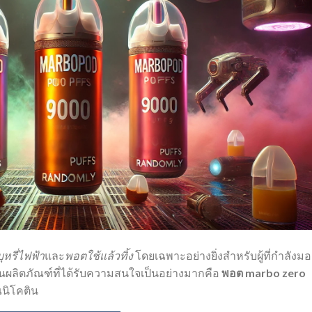
บุหรี่ไฟฟ้า
และ
พอตใช้แล้วทิ้ง
โดยเฉพาะอย่างยิ่งสำหรับผู้ที่กำลังมอ
งในผลิตภัณฑ์ที่ได้รับความสนใจเป็นอย่างมากคือ
พอต marbo zero
ณนิโคติน