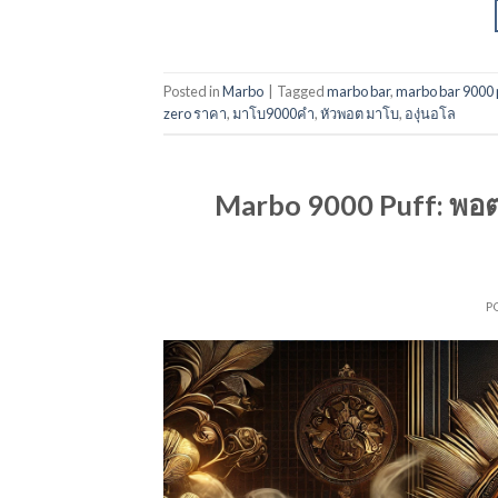
Posted in
Marbo
|
Tagged
marbo bar
,
marbo bar 9000 
zero ราคา
,
มาโบ9000คำ
,
หัวพอต มาโบ
,
องุ่นอโล
Marbo 9000 Puff: พอตบุห
P