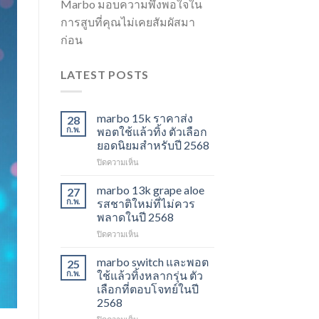
Marbo มอบความพึงพอใจใน
การสูบที่คุณไม่เคยสัมผัสมา
ก่อน
LATEST POSTS
marbo 15k ราคาส่ง
28
ก.พ.
พอตใช้แล้วทิ้ง ตัวเลือก
ยอดนิยมสำหรับปี 2568
บน
ปิดความเห็น
marbo
15k
marbo 13k grape aloe
27
ราคา
ก.พ.
รสชาติใหม่ที่ไม่ควร
ส่ง
พลาดในปี 2568
พอต
บน
ปิดความเห็น
ใช้
marbo
แล้ว
13k
ทิ้ง
marbo switch และพอต
25
grape
ตัว
ก.พ.
ใช้แล้วทิ้งหลากรุ่น ตัว
aloe
เลือก
เลือกที่ตอบโจทย์ในปี
รสชาติ
ยอด
2568
ใหม่
นิยม
ที่
สำหรับ
บน