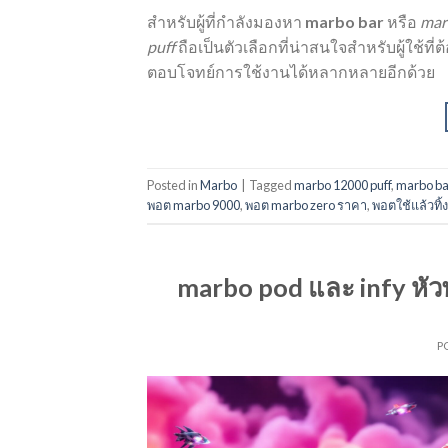
สำหรับผู้ที่กำลังมองหา
marbo bar
หรือ
mar
puff
ถือเป็นตัวเลือกที่น่าสนใจสำหรับผู้ใ
ตอบโจทย์การใช้งานได้หลากหลายอีกด้วย
Posted in
Marbo
|
Tagged
marbo 12000 puff
,
marbo ba
พอต marbo 9000
,
พอต marbo zero ราคา
,
พอตใช้แล้วทิ้
marbo pod และ infy หัวพ
P