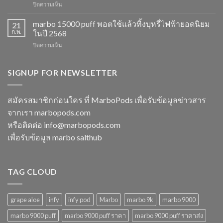
บน
ปิดความเห็น
รสชาติ
เลือก
marbo
ใหม่
ยอด
switch
marbo 15000 puff พอตใช้แล้วทิ้งบุหรี่ไฟฟ้ายอดนิยม
ที่
21
นิยม
และ
ไม่
ก.พ.
ในปี 2568
สำหรับ
พอต
ควร
ปี
บน
ปิดความเห็น
ใช้
พลาด
2568
marbo
แล้ว
ในปี
15000
ทิ้ง
2568
puff
SIGNUP FOR NEWSLETTER
หลาก
พอต
รุ่น
ใช้
ตัว
แล้ว
เลือก
สมัครสมาชิกก่อนใคร ที่ MarboPods เพื่อรับข้อมูลข่าวสาร
ทิ้ง
ที่
จากเรา marbopods.com
บุหรี่
ตอบ
ไฟฟ้า
โจทย์
หรือติดต่อ
info@marbopods.com
ยอด
ในปี
เพื่อรับข้อมูล marbo salthub
นิยม
2568
ในปี
2568
TAG CLOUD
grape aloe
infy
infy pod
Marbo
marbo 9k
marbo 9000
marbo 9000 puff
marbo 9000 puff ราคา
marbo 9000 puff ราคาส่ง