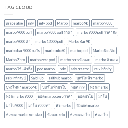
เลือก
นิยม
2568
TAG CLOUD
พอ
ในปี
ต
2568
ยอด
นิยม
grape aloe
infy
infy pod
Marbo
marbo 9k
marbo 9000
ใหม่
ล่าสุด
marbo 9000 puff
marbo 9000 puff ราคา
marbo 9000 puff ราคาส่ง
ในปี
marbo 9000 คํา
marbo 13000 puff
Marbo Bar 9K
2568
marbo bar 9000 puffs
marbo nic 50
marbo pod
Marbo SaltNic
Marbo Zero
marbo zero pod
marbo zero หัวพอต
marbo หัวพอต
marbo ใช้แล้วทิ้ง
pod marbo
relx
relx creator
relx infinity
relx infinity 2
SaltHub
salthub marbo
บุหรี่ไฟฟ้า marbo
บุหรี่ไฟฟ้า marbo 9k
บุหรี่ไฟฟ้ามาโบ
พอต infy
พอต marbo
พอต marbo 9000
พอต marbo zero ราคา
พอตมาโบ
มาโบ
มาโบ 9000
มาโบ 9000 คํา
หัว marbo
หัวพอต marbo
หัวพอต marbo ยกกล่อง
หัวพอต relx
หัวพอตมาโบ
หัวมาโบ