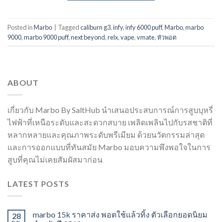
Posted in
Marbo
|
Tagged
caliburn g3
,
infy
,
infy 6000 puff
,
Marbo
,
marbo
9000
,
marbo 9000 puff
,
next beyond
,
relx
,
vape
,
vmate
,
หัวพอต
ABOUT
เกี่ยวกับ Marbo By SaltHub นำเสนอประสบการณ์การสูบบุหรี่
ไฟฟ้าที่เหนือระดับและสะดวกสบาย เพลิดเพลินไปกับรสชาติที่
หลากหลายและคุณภาพระดับพรีเมียม ด้วยนวัตกรรมล่าสุด
และการออกแบบที่ทันสมัย Marbo มอบความพึงพอใจในการ
สูบที่คุณไม่เคยสัมผัสมาก่อน
LATEST POSTS
marbo 15k ราคาส่ง พอตใช้แล้วทิ้ง ตัวเลือกยอดนิยม
28