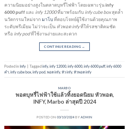
ความนิยมอย่างสูงในตลาดบุหรี่ไฟฟ้า โดยเฉพาะรุ่น
infy
6000 puff
และ
infy 12000
ที่มาพร้อมกับ
infy cube box
สุดล้ำ
นวัตกรรมใหม่จาก
มาโบ
ที่ตอบโจทย์ผู้ใช้งานด้วยคุณภาพ
ระดับพรีเมียม ไม่ว่าจะเป็น
หัวพอต infy
ที่ให้รสชาติคมชัด
หรือ
infy pod
ที่ใช้งานง่ายและสะดวก
CONTINUE READING
→
Posted in
Infy
|
Tagged
infy
,
infy 12000
,
infy 6000
,
infy 6000 puff
,
infy 6000
คํา
,
infy cube box
,
infy pod
,
พอต infy
,
หัว infy
,
หัวพอต infy
MARBO
พอตบุหรี่ไฟฟ้าใช้แล้วทิ้งยอดนิยม หัวพอต,
INFY, Marbo ล่าสุดปี 2024
POSTED ON
03/10/2024
BY
ADMIN