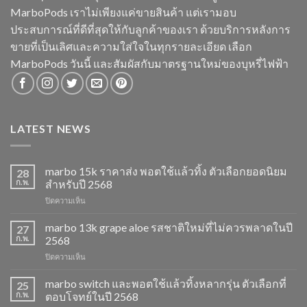
MarboPods เราไม่เพียงแค่ขายสินค้า แต่เรามอบ
ประสบการณ์ที่ดีที่สุดให้กับลูกค้าของเรา ด้วยบริการหลังการ
ขายที่เป็นเลิศและความใส่ใจในทุกรายละเอียด เลือก
MarboPods วันนี้ และสัมผัสกับมาตรฐานใหม่ของบุหรี่ไฟฟ้า
LATEST NEWS
marbo 15k ราคาส่ง พอตใช้แล้วทิ้ง ตัวเลือกยอดนิยม
28
ก.พ.
สำหรับปี 2568
บน
ปิดความเห็น
marbo
15k
marbo 13k grape aloe รสชาติใหม่ที่ไม่ควรพลาดในปี
27
ราคา
ก.พ.
2568
ส่ง
บน
ปิดความเห็น
พอต
marbo
ใช้
13k
marbo switch และพอตใช้แล้วทิ้งหลากรุ่น ตัวเลือกที่
แล้ว
25
grape
ทิ้ง
ก.พ.
ตอบโจทย์ในปี 2568
aloe
ตัว