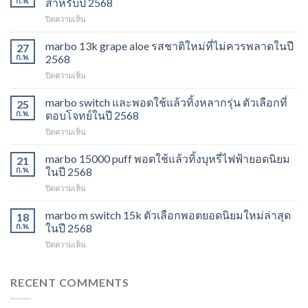
ก.พ.
สำหรับปี 2568
บน
ปิดความเห็น
marbo
15k
marbo 13k grape aloe รสชาติใหม่ที่ไม่ควรพลาดในปี
27
ราคา
ก.พ.
2568
ส่ง
บน
ปิดความเห็น
พอต
marbo
ใช้
13k
marbo switch และพอตใช้แล้วทิ้งหลากรุ่น ตัวเลือกที่
แล้ว
25
grape
ทิ้ง
ก.พ.
ตอบโจทย์ในปี 2568
aloe
ตัว
บน
ปิดความเห็น
รสชาติ
เลือก
marbo
ใหม่
ยอด
switch
marbo 15000 puff พอตใช้แล้วทิ้งบุหรี่ไฟฟ้ายอดนิยม
ที่
21
นิยม
และ
ไม่
ก.พ.
ในปี 2568
สำหรับ
พอต
ควร
ปี
บน
ปิดความเห็น
ใช้
พลาด
2568
marbo
แล้ว
ในปี
15000
marbo m switch 15k ตัวเลือกพอตยอดนิยมใหม่ล่าสุด
ทิ้ง
18
2568
puff
หลาก
ก.พ.
ในปี 2568
พอต
รุ่น
บน
ปิดความเห็น
ใช้
ตัว
marbo
แล้ว
เลือก
m
ทิ้ง
ที่
switch
RECENT COMMENTS
บุหรี่
ตอบ
15k
ไฟฟ้า
โจทย์
ตัว
ยอด
ในปี