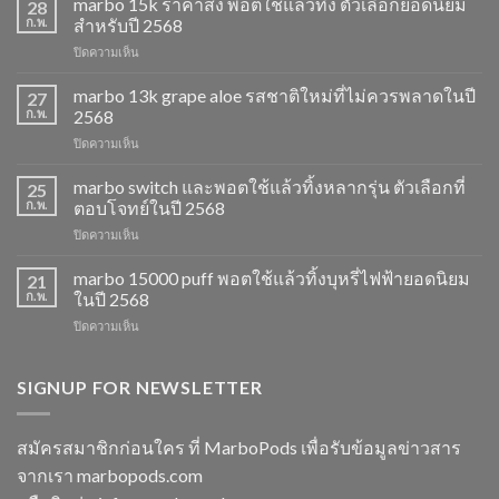
marbo 15k ราคาส่ง พอตใช้แล้วทิ้ง ตัวเลือกยอดนิยม
28
ก.พ.
สำหรับปี 2568
บน
ปิดความเห็น
marbo
15k
marbo 13k grape aloe รสชาติใหม่ที่ไม่ควรพลาดในปี
27
ราคา
ก.พ.
2568
ส่ง
บน
ปิดความเห็น
พอต
marbo
ใช้
13k
marbo switch และพอตใช้แล้วทิ้งหลากรุ่น ตัวเลือกที่
แล้ว
25
grape
ทิ้ง
ก.พ.
ตอบโจทย์ในปี 2568
aloe
ตัว
บน
ปิดความเห็น
รสชาติ
เลือก
marbo
ใหม่
ยอด
switch
marbo 15000 puff พอตใช้แล้วทิ้งบุหรี่ไฟฟ้ายอดนิยม
ที่
21
นิยม
และ
ไม่
ก.พ.
ในปี 2568
สำหรับ
พอต
ควร
ปี
บน
ปิดความเห็น
ใช้
พลาด
2568
marbo
แล้ว
ในปี
15000
ทิ้ง
2568
puff
SIGNUP FOR NEWSLETTER
หลาก
พอต
รุ่น
ใช้
ตัว
แล้ว
เลือก
สมัครสมาชิกก่อนใคร ที่ MarboPods เพื่อรับข้อมูลข่าวสาร
ทิ้ง
ที่
จากเรา marbopods.com
บุหรี่
ตอบ
ไฟฟ้า
โจทย์