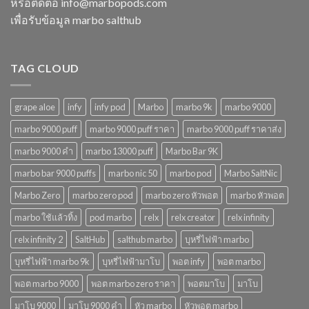
หรือติดต่อ
info@marbopods.com
ยอด
ในปี
เพื่อรับข้อมูล marbo salthub
นิยม
2568
ในปี
2568
TAG CLOUD
grape aloe
infy
infy pod
Marbo
marbo 9k
marbo 9000
marbo 9000 puff
marbo 9000 puff ราคา
marbo 9000 puff ราคาส่ง
marbo 9000 คํา
marbo 13000 puff
Marbo Bar 9K
marbo bar 9000 puffs
marbo nic 50
marbo pod
Marbo SaltNic
Marbo Zero
marbo zero pod
marbo zero หัวพอต
marbo หัวพอต
marbo ใช้แล้วทิ้ง
pod marbo
relx
relx creator
relx infinity
relx infinity 2
SaltHub
salthub marbo
บุหรี่ไฟฟ้า marbo
บุหรี่ไฟฟ้า marbo 9k
บุหรี่ไฟฟ้ามาโบ
พอต infy
พอต marbo
พอต marbo 9000
พอต marbo zero ราคา
พอตมาโบ
มาโบ
มาโบ 9000
มาโบ 9000 คํา
หัว marbo
หัวพอต marbo