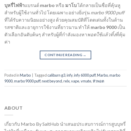
บุหรี่ไฟฟ้า
แบรนด์
marbo
หรือ
มาโบ
ได้กลายเป็นชื่อที่คุ้นหู
สำหรับผู้ใช้งานทั่วไป โดยเฉพาะอย่างยิ่งรุ่น
marbo 9000 puff
ที่ได้รับความนิยมอย่างสูง ด้วยคุณสมบัติที่โดดเด่นทั้งในด้าน
รสชาติและอายุการใช้งานที่ยาวนาน ทำให้
marbo 9000
เป็น
ตัวเลือกอันดับต้นๆ สำหรับผู้ที่กำลังมองหา
พอตใช้แล้วทิ้ง
ที่คุ้ม
ค่า
CONTINUE READING
→
Posted in
Marbo
|
Tagged
caliburn g3
,
infy
,
infy 6000 puff
,
Marbo
,
marbo
9000
,
marbo 9000 puff
,
next beyond
,
relx
,
vape
,
vmate
,
หัวพอต
ABOUT
เกี่ยวกับ Marbo By SaltHub นำเสนอประสบการณ์การสูบบุหรี่