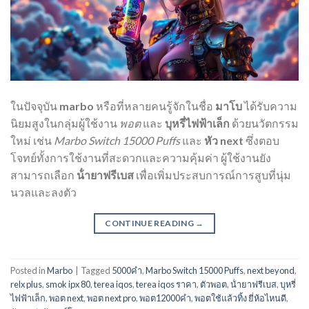
ในปัจจุบัน
marbo
หรือที่หลายคนรู้จักในชื่อ
มาโบ
ได้รับความ
นิยมสูงในกลุ่มผู้ใช้งาน
พอต
และ
บุหรี่ไฟฟ้าเล็ก
ด้วยนวัตกรรม
ใหม่ เช่น
Marbo Switch 15000 Puffs
และ
หัว next
ซึ่งตอบ
โจทย์ทั้งการใช้งานที่สะดวกและความคุ้มค่า ผู้ใช้งานยัง
สามารถเลือก
น้ํายาฟรีเบส
เพื่อเพิ่มประสบการณ์การสูบที่นุ่ม
นวลและลงตัว
CONTINUE READING
→
Posted in
Marbo
|
Tagged
5000คำ
,
Marbo Switch 15000 Puffs
,
next beyond
,
relx plus
,
smok ipx 80
,
terea iqos
,
terea iqos ราคา
,
ตัวพอต
,
น้ํายาฟรีเบส
,
บุหรี่
ไฟฟ้าเล็ก
,
พอต next
,
พอต next pro
,
พอต12000คํา
,
พอตใช้แล้วทิ้ง ยี่ห้อไหนดี
,