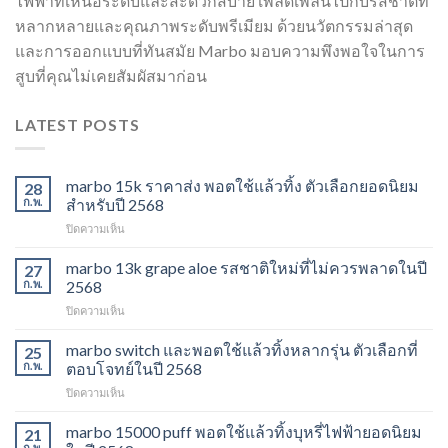
ไฟฟ้าที่เหนือระดับและสะดวกสบาย เพลิดเพลินไปกับรสชาติที่
หลากหลายและคุณภาพระดับพรีเมียม ด้วยนวัตกรรมล่าสุด
และการออกแบบที่ทันสมัย Marbo มอบความพึงพอใจในการ
สูบที่คุณไม่เคยสัมผัสมาก่อน
LATEST POSTS
marbo 15k ราคาส่ง พอตใช้แล้วทิ้ง ตัวเลือกยอดนิยม
28
ก.พ.
สำหรับปี 2568
บน
ปิดความเห็น
marbo
15k
marbo 13k grape aloe รสชาติใหม่ที่ไม่ควรพลาดในปี
27
ราคา
ก.พ.
2568
ส่ง
บน
ปิดความเห็น
พอต
marbo
ใช้
13k
marbo switch และพอตใช้แล้วทิ้งหลากรุ่น ตัวเลือกที่
แล้ว
25
grape
ทิ้ง
ก.พ.
ตอบโจทย์ในปี 2568
aloe
ตัว
บน
ปิดความเห็น
รสชาติ
เลือก
marbo
ใหม่
ยอด
switch
marbo 15000 puff พอตใช้แล้วทิ้งบุหรี่ไฟฟ้ายอดนิยม
ที่
21
นิยม
และ
ไม่
ก.พ.