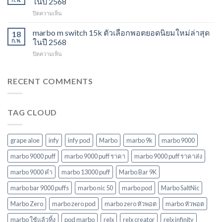
ในปี 2568
สำหรับ
พอต
ควร
ปี
บน
ปิดความเห็น
ใช้
พลาด
2568
marbo
แล้ว
ในปี
15000
marbo m switch 15k ตัวเลือกพอตยอดนิยมใหม่ล่าสุด
ทิ้ง
18
2568
puff
หลาก
ก.พ.
ในปี 2568
พอต
รุ่น
บน
ปิดความเห็น
ใช้
ตัว
marbo
แล้ว
เลือก
m
ทิ้ง
ที่
switch
RECENT COMMENTS
บุหรี่
ตอบ
15k
ไฟฟ้า
โจทย์
ตัว
ยอด
ในปี
เลือก
นิยม
2568
TAG CLOUD
พอ
ในปี
ต
2568
ยอด
นิยม
grape aloe
infy
infy pod
Marbo
marbo 9k
marbo 9000
ใหม่
ล่าสุด
marbo 9000 puff
marbo 9000 puff ราคา
marbo 9000 puff ราคาส่ง
ในปี
marbo 9000 คํา
marbo 13000 puff
Marbo Bar 9K
2568
marbo bar 9000 puffs
marbo nic 50
marbo pod
Marbo SaltNic
Marbo Zero
marbo zero pod
marbo zero หัวพอต
marbo หัวพอต
marbo ใช้แล้วทิ้ง
pod marbo
relx
relx creator
relx infinity