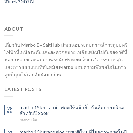
หัว next
,
หัวมาร์โบ
ABOUT
เกี่ยวกับ Marbo By SaltHub นำเสนอประสบการณ์การสูบบุหรี่
ไฟฟ้าที่เหนือระดับและสะดวกสบาย เพลิดเพลินไปกับรสชาติที่
หลากหลายและคุณภาพระดับพรีเมียม ด้วยนวัตกรรมล่าสุด
และการออกแบบที่ทันสมัย Marbo มอบความพึงพอใจในการ
สูบที่คุณไม่เคยสัมผัสมาก่อน
LATEST POSTS
marbo 15k ราคาส่ง พอตใช้แล้วทิ้ง ตัวเลือกยอดนิยม
28
ก.พ.
สำหรับปี 2568
บน
ปิดความเห็น
marbo
15k
marbo 13k grape aloe รสชาติใหม่ที่ไม่ควรพลาดในปี
27