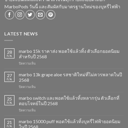
MarboPods วันนี้ และสัมผัสกับมาตรฐานใหม่ของบุหรี่ไฟฟ้า
LATEST NEWS
marbo 15k ราคาส่ง พอตใช้แล้วทิ้ง ตัวเลือกยอดนิยม
28
ก.พ.
สำหรับปี 2568
บน
ปิดความเห็น
marbo
15k
marbo 13k grape aloe รสชาติใหม่ที่ไม่ควรพลาดในปี
27
ราคา
ก.พ.
2568
ส่ง
บน
ปิดความเห็น
พอต
marbo
ใช้
13k
marbo switch และพอตใช้แล้วทิ้งหลากรุ่น ตัวเลือกที่
แล้ว
25
grape
ทิ้ง
ก.พ.
ตอบโจทย์ในปี 2568
aloe
ตัว
บน
ปิดความเห็น
รสชาติ
เลือก
marbo
ใหม่
ยอด
switch
marbo 15000 puff พอตใช้แล้วทิ้งบุหรี่ไฟฟ้ายอดนิยม
ที่
21
นิยม
และ
ไม่
ก.พ.
ในปี 2568
สำหรับ