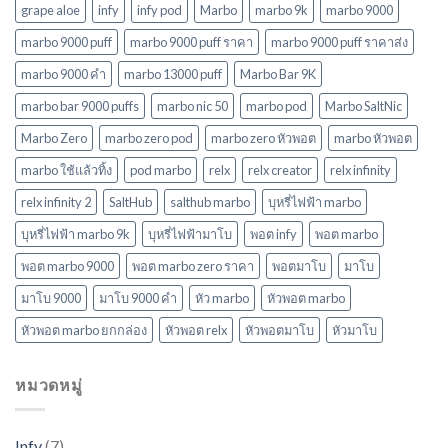
นิยม
grape aloe
infy
infy pod
Marbo
marbo 9k
marbo 9000
ใหม่
ล่าสุด
marbo 9000 puff
marbo 9000 puff ราคา
marbo 9000 puff ราคาส่ง
ในปี
marbo 9000 คํา
marbo 13000 puff
Marbo Bar 9K
2568
marbo bar 9000 puffs
marbo nic 50
marbo pod
Marbo SaltNic
Marbo Zero
marbo zero pod
marbo zero หัวพอต
marbo หัวพอต
marbo ใช้แล้วทิ้ง
pod marbo
relx
relx creator
relx infinity
relx infinity 2
SaltHub
salthub marbo
บุหรี่ไฟฟ้า marbo
บุหรี่ไฟฟ้า marbo 9k
บุหรี่ไฟฟ้ามาโบ
พอต infy
พอต marbo
พอต marbo 9000
พอต marbo zero ราคา
พอตมาโบ
มาโบ
มาโบ 9000
มาโบ 9000 คํา
หัว marbo
หัวพอต marbo
หัวพอต marbo ยกกล่อง
หัวพอต relx
หัวพอตมาโบ
หัวมาโบ
หมวดหมู่
Infy
(7)