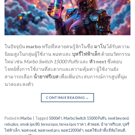
ในปัจจุบัน
marbo
หรือที่หลายคนรู้จักในชื่อ
มาโบ
ได้รับความ
นิยมสูงในกลุ่มผู้ใช้งาน
พอต
และ
บุหรี่ไฟฟ้าเล็ก
ด้วยนวัตกรรม
ใหม่ เช่น
Marbo Switch 15000 Puffs
และ
หัว next
ซึ่งตอบ
โจทย์ทั้งการใช้งานที่สะดวกและความคุ้มค่า ผู้ใช้งานยัง
สามารถเลือก
น้ํายาฟรีเบส
เพื่อเพิ่มประสบการณ์การสูบที่นุ่ม
นวลและลงตัว
CONTINUE READING
→
Posted in
Marbo
|
Tagged
5000คำ
,
Marbo Switch 15000 Puffs
,
next beyond
,
relx plus
,
smok ipx 80
,
terea iqos
,
terea iqos ราคา
,
ตัวพอต
,
น้ํายาฟรีเบส
,
บุหรี่
ไฟฟ้าเล็ก
,
พอต next
,
พอต next pro
,
พอต12000คํา
,
พอตใช้แล้วทิ้ง ยี่ห้อไหนดี
,