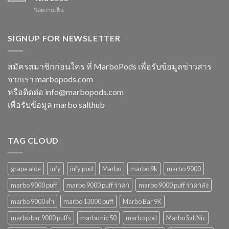
พอต
ควร
ปี
บน
ปิดความเห็น
ใช้
พลาด
2568
marbo
แล้ว
ในปี
15000
ทิ้ง
2568
puff
SIGNUP FOR NEWSLETTER
หลาก
พอต
รุ่น
ใช้
ตัว
แล้ว
เลือก
สมัครสมาชิกก่อนใคร ที่ MarboPods เพื่อรับข้อมูลข่าวสาร
ทิ้ง
ที่
จากเรา marbopods.com
บุหรี่
ตอบ
ไฟฟ้า
โจทย์
หรือติดต่อ
info@marbopods.com
ยอด
ในปี
เพื่อรับข้อมูล marbo salthub
นิยม
2568
ในปี
2568
TAG CLOUD
grape aloe
infy
infy pod
Marbo
marbo 9k
marbo 9000
marbo 9000 puff
marbo 9000 puff ราคา
marbo 9000 puff ราคาส่ง
marbo 9000 คํา
marbo 13000 puff
Marbo Bar 9K
marbo bar 9000 puffs
marbo nic 50
marbo pod
Marbo SaltNic