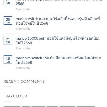
ราคา
ก.พ.
2568
ส่ง
บน
ปิดความเห็น
พอต
marbo
ใช้
13k
marbo switch และพอตใช้แล้วทิ้งหลากรุ่น ตัวเลือกที่
แล้ว
25
grape
ทิ้ง
ก.พ.
ตอบโจทย์ในปี 2568
aloe
ตัว
บน
ปิดความเห็น
รสชาติ
เลือก
marbo
ใหม่
ยอด
switch
marbo 15000 puff พอตใช้แล้วทิ้งบุหรี่ไฟฟ้ายอดนิยม
ที่
21
นิยม
และ
ไม่
ก.พ.
ในปี 2568
สำหรับ
พอต
ควร
ปี
บน
ปิดความเห็น
ใช้
พลาด
2568
marbo
แล้ว
ในปี
15000
marbo m switch 15k ตัวเลือกพอตยอดนิยมใหม่ล่าสุด
ทิ้ง
18
2568
puff
หลาก
ก.พ.
ในปี 2568
พอต
รุ่น
บน
ปิดความเห็น
ใช้
ตัว
marbo
แล้ว
เลือก
m
ทิ้ง
ที่
switch
RECENT COMMENTS
บุหรี่
ตอบ
15k
ไฟฟ้า
โจทย์
ตัว
ยอด
ในปี
เลือก
นิยม
2568
TAG CLOUD
พอ
ในปี
ต
2568
ยอด