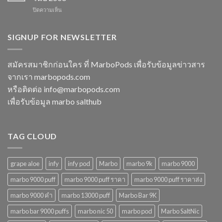
พอต
ควร
ปี
บน
ปิดความเห็น
ใช้
พลาด
2568
marbo
แล้ว
ในปี
15000
ทิ้ง
2568
puff
SIGNUP FOR NEWSLETTER
หลาก
พอต
รุ่น
ใช้
ตัว
แล้ว
เลือก
สมัครสมาชิกก่อนใคร ที่ MarboPods เพื่อรับข้อมูลข่าวสาร
ทิ้ง
ที่
จากเรา marbopods.com
บุหรี่
ตอบ
ไฟฟ้า
โจทย์
หรือติดต่อ
info@marbopods.com
ยอด
ในปี
เพื่อรับข้อมูล marbo salthub
นิยม
2568
ในปี
2568
TAG CLOUD
grape aloe
infy
infy pod
Marbo
marbo 9k
marbo 9000
marbo 9000 puff
marbo 9000 puff ราคา
marbo 9000 puff ราคาส่ง
marbo 9000 คํา
marbo 13000 puff
Marbo Bar 9K
marbo bar 9000 puffs
marbo nic 50
marbo pod
Marbo SaltNic