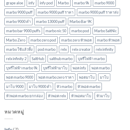
นิยม
grape aloe
infy
infy pod
Marbo
marbo 9k
marbo 9000
ใหม่
ล่าสุด
marbo 9000 puff
marbo 9000 puff ราคา
marbo 9000 puff ราคาส่ง
ในปี
marbo 9000 คํา
marbo 13000 puff
Marbo Bar 9K
2568
marbo bar 9000 puffs
marbo nic 50
marbo pod
Marbo SaltNic
Marbo Zero
marbo zero pod
marbo zero หัวพอต
marbo หัวพอต
marbo ใช้แล้วทิ้ง
pod marbo
relx
relx creator
relx infinity
relx infinity 2
SaltHub
salthub marbo
บุหรี่ไฟฟ้า marbo
บุหรี่ไฟฟ้า marbo 9k
บุหรี่ไฟฟ้ามาโบ
พอต infy
พอต marbo
พอต marbo 9000
พอต marbo zero ราคา
พอตมาโบ
มาโบ
มาโบ 9000
มาโบ 9000 คํา
หัว marbo
หัวพอต marbo
หัวพอต marbo ยกกล่อง
หัวพอต relx
หัวพอตมาโบ
หัวมาโบ
หมวดหมู่
Infy
(7)