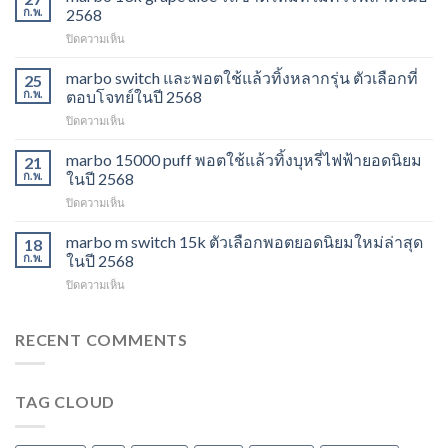
ราคา
ก.พ.
2568
ส่ง
บน
ปิดความเห็น
พอต
marbo
ใช้
13k
marbo switch และพอตใช้แล้วทิ้งหลากรุ่น ตัวเลือกที่
แล้ว
25
grape
ทิ้ง
ก.พ.
ตอบโจทย์ในปี 2568
aloe
ตัว
บน
ปิดความเห็น
รสชาติ
เลือก
marbo
ใหม่
ยอด
switch
marbo 15000 puff พอตใช้แล้วทิ้งบุหรี่ไฟฟ้ายอดนิยม
ที่
21
นิยม
และ
ไม่
ก.พ.
ในปี 2568
สำหรับ
พอต
ควร
ปี
บน
ปิดความเห็น
ใช้
พลาด
2568
marbo
แล้ว
ในปี
15000
marbo m switch 15k ตัวเลือกพอตยอดนิยมใหม่ล่าสุด
ทิ้ง
18
2568
puff
หลาก
ก.พ.
ในปี 2568
พอต
รุ่น
บน
ปิดความเห็น
ใช้
ตัว
marbo
แล้ว
เลือก
m
ทิ้ง
ที่
switch
RECENT COMMENTS
บุหรี่
ตอบ
15k
ไฟฟ้า
โจทย์
ตัว
ยอด
ในปี
เลือก
นิยม
2568
TAG CLOUD
พอ
ในปี
ต
2568
ยอด