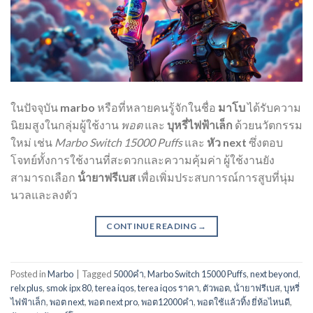
ในปัจจุบัน
marbo
หรือที่หลายคนรู้จักในชื่อ
มาโบ
ได้รับความ
นิยมสูงในกลุ่มผู้ใช้งาน
พอต
และ
บุหรี่ไฟฟ้าเล็ก
ด้วยนวัตกรรม
ใหม่ เช่น
Marbo Switch 15000 Puffs
และ
หัว next
ซึ่งตอบ
โจทย์ทั้งการใช้งานที่สะดวกและความคุ้มค่า ผู้ใช้งานยัง
สามารถเลือก
น้ํายาฟรีเบส
เพื่อเพิ่มประสบการณ์การสูบที่นุ่ม
นวลและลงตัว
CONTINUE READING
→
Posted in
Marbo
|
Tagged
5000คำ
,
Marbo Switch 15000 Puffs
,
next beyond
,
relx plus
,
smok ipx 80
,
terea iqos
,
terea iqos ราคา
,
ตัวพอต
,
น้ํายาฟรีเบส
,
บุหรี่
ไฟฟ้าเล็ก
,
พอต next
,
พอต next pro
,
พอต12000คํา
,
พอตใช้แล้วทิ้ง ยี่ห้อไหนดี
,