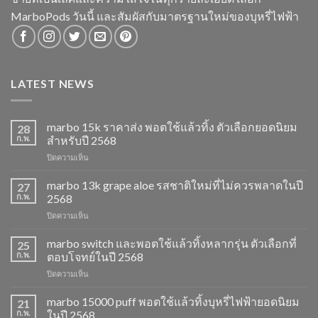
MarboPods วันนี้ และสัมผัสกับมาตรฐานใหม่ของบุหรี่ไฟฟ้า
LATEST NEWS
marbo 15k ราคาส่ง พอตใช้แล้วทิ้ง ตัวเลือกยอดนิยม
28
ก.พ.
สำหรับปี 2568
บน
ปิดความเห็น
marbo
15k
marbo 13k grape aloe รสชาติใหม่ที่ไม่ควรพลาดในปี
27
ราคา
ก.พ.
2568
ส่ง
บน
ปิดความเห็น
พอต
marbo
ใช้
13k
marbo switch และพอตใช้แล้วทิ้งหลากรุ่น ตัวเลือกที่
แล้ว
25
grape
ทิ้ง
ก.พ.
ตอบโจทย์ในปี 2568
aloe
ตัว
บน
ปิดความเห็น
รสชาติ
เลือก
marbo
ใหม่
ยอด
switch
marbo 15000 puff พอตใช้แล้วทิ้งบุหรี่ไฟฟ้ายอดนิยม
ที่
21
นิยม
และ
ไม่
ก.พ.
ในปี 2568
สำหรับ