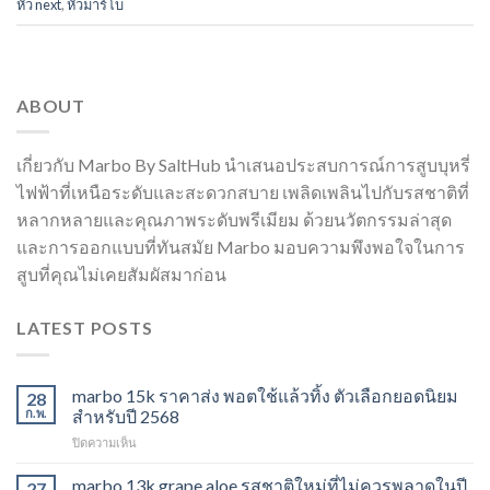
หัว next
,
หัวมาร์โบ
ABOUT
เกี่ยวกับ Marbo By SaltHub นำเสนอประสบการณ์การสูบบุหรี่
ไฟฟ้าที่เหนือระดับและสะดวกสบาย เพลิดเพลินไปกับรสชาติที่
หลากหลายและคุณภาพระดับพรีเมียม ด้วยนวัตกรรมล่าสุด
และการออกแบบที่ทันสมัย Marbo มอบความพึงพอใจในการ
สูบที่คุณไม่เคยสัมผัสมาก่อน
LATEST POSTS
marbo 15k ราคาส่ง พอตใช้แล้วทิ้ง ตัวเลือกยอดนิยม
28
ก.พ.
สำหรับปี 2568
บน
ปิดความเห็น
marbo
15k
marbo 13k grape aloe รสชาติใหม่ที่ไม่ควรพลาดในปี
27