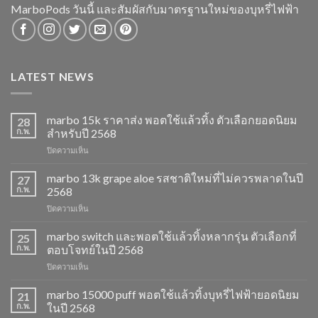
MarboPods วันนี้ และสัมผัสกับมาตรฐานใหม่ของบุหรี่ไฟฟ้า
LATEST NEWS
marbo 15k ราคาส่ง พอตใช้แล้วทิ้ง ตัวเลือกยอดนิยม
28
ก.พ.
สำหรับปี 2568
บน
ปิดความเห็น
marbo
15k
marbo 13k grape aloe รสชาติใหม่ที่ไม่ควรพลาดในปี
27
ราคา
ก.พ.
2568
ส่ง
บน
ปิดความเห็น
พอต
marbo
ใช้
13k
marbo switch และพอตใช้แล้วทิ้งหลากรุ่น ตัวเลือกที่
แล้ว
25
grape
ทิ้ง
ก.พ.
ตอบโจทย์ในปี 2568
aloe
ตัว
บน
ปิดความเห็น
รสชาติ
เลือก
marbo
ใหม่
ยอด
switch
marbo 15000 puff พอตใช้แล้วทิ้งบุหรี่ไฟฟ้ายอดนิยม
ที่
21
นิยม
และ
ไม่
ก.พ.
ในปี 2568
สำหรับ
พอต
ควร