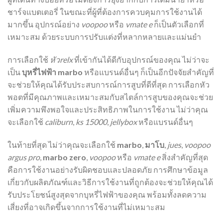
ชาร์จแบตเตอรี่ ในขณะที่ผู้ที่ต้องการควบคุมการใช้งานได้
มากขึ้น อุปกรณ์อย่าง
voopoo
หรือ
vmate e
ก็เป็นตัวเลือกที่
เหมาะสม ด้วยระบบการปรับแต่งที่หลากหลายและแม่นยำ
การเลือกใช้
หัวrelx
ที่เข้ากันได้ดีกับอุปกรณ์ของคุณ ไม่ว่าจะ
เป็น
บุหรี่ไฟฟ้า marbo
หรือแบรนด์อื่นๆ ก็เป็นอีกปัจจัยสำคัญที่
จะช่วยให้คุณได้รับประสบการณ์การสูบที่ดีที่สุด การเลือกหัว
พอตที่มีคุณภาพและเหมาะสมกับสไตล์การสูบของคุณจะช่วย
เพิ่มความพึงพอใจและประสิทธิภาพในการใช้งาน ไม่ว่าคุณ
จะเลือกใช้
caliburn
,
ks 15000
,
jellybox
หรือแบรนด์อื่นๆ
ในท้ายที่สุด ไม่ว่าคุณจะเลือกใช้
marbo
,
มาโบ
,
jues
,
voopoo
argus pro
,
marbo zero
,
voopoo
หรือ
vmate e
สิ่งสำคัญที่สุด
คือการใช้งานอย่างรับผิดชอบและปลอดภัย การศึกษาข้อมูล
เกี่ยวกับผลิตภัณฑ์และวิธีการใช้งานที่ถูกต้องจะช่วยให้คุณได้
รับประโยชน์สูงสุดจากบุหรี่ไฟฟ้าของคุณ พร้อมทั้งลดความ
เสี่ยงที่อาจเกิดขึ้นจากการใช้งานที่ไม่เหมาะสม