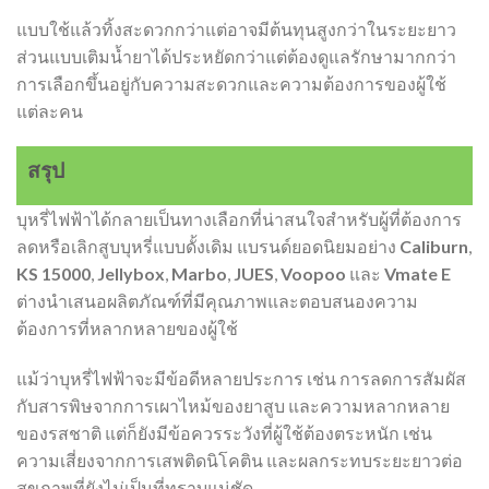
แบบใช้แล้วทิ้งสะดวกกว่าแต่อาจมีต้นทุนสูงกว่าในระยะยาว
ส่วนแบบเติมน้ำยาได้ประหยัดกว่าแต่ต้องดูแลรักษามากกว่า
การเลือกขึ้นอยู่กับความสะดวกและความต้องการของผู้ใช้
แต่ละคน
สรุป
บุหรี่ไฟฟ้าได้กลายเป็นทางเลือกที่น่าสนใจสำหรับผู้ที่ต้องการ
ลดหรือเลิกสูบบุหรี่แบบดั้งเดิม แบรนด์ยอดนิยมอย่าง
Caliburn
,
KS 15000
,
Jellybox
,
Marbo
,
JUES
,
Voopoo
และ
Vmate E
ต่างนำเสนอผลิตภัณฑ์ที่มีคุณภาพและตอบสนองความ
ต้องการที่หลากหลายของผู้ใช้
แม้ว่าบุหรี่ไฟฟ้าจะมีข้อดีหลายประการ เช่น การลดการสัมผัส
กับสารพิษจากการเผาไหม้ของยาสูบ และความหลากหลาย
ของรสชาติ แต่ก็ยังมีข้อควรระวังที่ผู้ใช้ต้องตระหนัก เช่น
ความเสี่ยงจากการเสพติดนิโคติน และผลกระทบระยะยาวต่อ
สุขภาพที่ยังไม่เป็นที่ทราบแน่ชัด