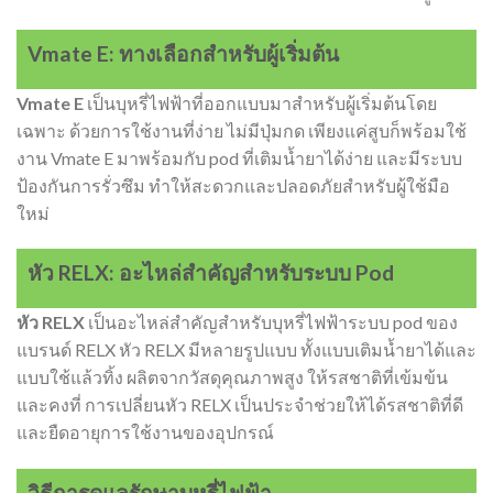
Vmate E: ทางเลือกสำหรับผู้เริ่มต้น
Vmate E
เป็นบุหรี่ไฟฟ้าที่ออกแบบมาสำหรับผู้เริ่มต้นโดย
เฉพาะ ด้วยการใช้งานที่ง่าย ไม่มีปุ่มกด เพียงแค่สูบก็พร้อมใช้
งาน Vmate E มาพร้อมกับ pod ที่เติมน้ำยาได้ง่าย และมีระบบ
ป้องกันการรั่วซึม ทำให้สะดวกและปลอดภัยสำหรับผู้ใช้มือ
ใหม่
หัว RELX: อะไหล่สำคัญสำหรับระบบ Pod
หัว RELX
เป็นอะไหล่สำคัญสำหรับบุหรี่ไฟฟ้าระบบ pod ของ
แบรนด์ RELX หัว RELX มีหลายรูปแบบ ทั้งแบบเติมน้ำยาได้และ
แบบใช้แล้วทิ้ง ผลิตจากวัสดุคุณภาพสูง ให้รสชาติที่เข้มข้น
และคงที่ การเปลี่ยนหัว RELX เป็นประจำช่วยให้ได้รสชาติที่ดี
และยืดอายุการใช้งานของอุปกรณ์
วิธีการดูแลรักษาบุหรี่ไฟฟ้า