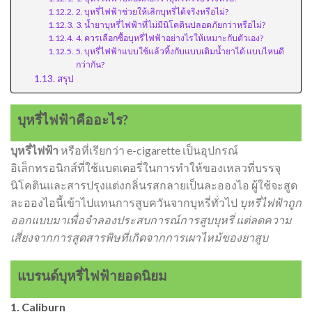
2. บุหรี่ไฟฟ้าช่วยให้เลิกบุหรี่ได้จริงหรือไม่?
3. น้ำยาบุหรี่ไฟฟ้าที่ไม่มีนิโคตินปลอดภัยกว่าหรือไม่?
4. ควรเลือกซื้อบุหรี่ไฟฟ้าอย่างไรให้เหมาะกับตัวเอง?
5. บุหรี่ไฟฟ้าแบบใช้แล้วทิ้งกับแบบเติมน้ำยาได้ แบบไหนดี
กว่ากัน?
สรุป
บุหรี่ไฟฟ้าคืออะไร?
บุหรี่ไฟฟ้า
หรือที่เรียกว่า e-cigarette เป็นอุปกรณ์
อิเล็กทรอนิกส์ที่ใช้แบตเตอรี่ในการทำให้ของเหลวที่บรรจุ
นิโคตินและสารปรุงแต่งกลิ่นรสกลายเป็นละอองไอ ผู้ใช้จะสูด
ละอองไอนี้เข้าไปแทนการสูบควันจากบุหรี่ทั่วไป
บุหรี่ไฟฟ้าถูก
ออกแบบมาเพื่อจำลองประสบการณ์การสูบบุหรี่ แต่ลดความ
เสี่ยงจากการสูดสารพิษที่เกิดจากการเผาไหม้ของยาสูบ
แบรนด์บุหรี่ไฟฟ้ายอดนิยม
1. Caliburn