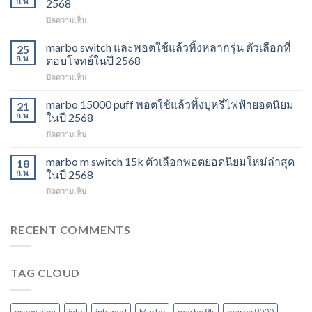
ก.พ.
2568
ส่ง
บน
ปิดความเห็น
พอต
marbo
ใช้
13k
marbo switch และพอตใช้แล้วทิ้งหลากรุ่น ตัวเลือกที่
แล้ว
25
grape
ทิ้ง
ก.พ.
ตอบโจทย์ในปี 2568
aloe
ตัว
บน
ปิดความเห็น
รสชาติ
เลือก
marbo
ใหม่
ยอด
switch
marbo 15000 puff พอตใช้แล้วทิ้งบุหรี่ไฟฟ้ายอดนิยม
ที่
21
นิยม
และ
ไม่
ก.พ.
ในปี 2568
สำหรับ
พอต
ควร
ปี
บน
ปิดความเห็น
ใช้
พลาด
2568
marbo
แล้ว
ในปี
15000
marbo m switch 15k ตัวเลือกพอตยอดนิยมใหม่ล่าสุด
ทิ้ง
18
2568
puff
หลาก
ก.พ.
ในปี 2568
พอต
รุ่น
บน
ปิดความเห็น
ใช้
ตัว
marbo
แล้ว
เลือก
m
ทิ้ง
ที่
switch
RECENT COMMENTS
บุหรี่
ตอบ
15k
ไฟฟ้า
โจทย์
ตัว
ยอด
ในปี
เลือก
นิยม
2568
TAG CLOUD
พอ
ในปี
ต
2568
ยอด
นิยม
grape aloe
infy
infy pod
Marbo
marbo 9k
marbo 9000