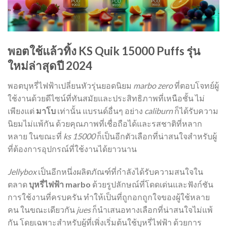
พอตใช้แล้วทิ้ง KS Quik 15000 Puffs รุ่น
ใหม่ล่าสุดปี 2024
พอตบุหรี่ไฟฟ้าเปลี่ยนหัวรุ่นยอดนิยม
marbo zero
ที่ตอบโจทย์ผู้
ใช้งานด้วยดีไซน์ที่ทันสมัยและประสิทธิภาพที่เหนือชั้น ไม่
เพียงแต่
มาโบ
เท่านั้น แบรนด์อื่นๆ อย่าง
caliburn
ก็ได้รับความ
นิยมไม่แพ้กัน ด้วยคุณภาพที่เชื่อถือได้และรสชาติที่หลาก
หลาย ในขณะที่
ks 15000
ก็เป็นอีกตัวเลือกที่น่าสนใจสำหรับผู้
ที่ต้องการอุปกรณ์ที่ใช้งานได้ยาวนาน
Jellybox
เป็นอีกหนึ่งผลิตภัณฑ์ที่กำลังได้รับความสนใจใน
ตลาด
บุหรี่ไฟฟ้า marbo
ด้วยรูปลักษณ์ที่โดดเด่นและฟังก์ชัน
การใช้งานที่ครบครัน ทำให้เป็นที่ถูกอกถูกใจของผู้ใช้หลาย
คน ในขณะเดียวกัน
jues
ก็นำเสนอทางเลือกที่น่าสนใจไม่แพ้
กัน โดยเฉพาะสำหรับผู้ที่เพิ่งเริ่มต้นใช้บุหรี่ไฟฟ้า ด้วยการ