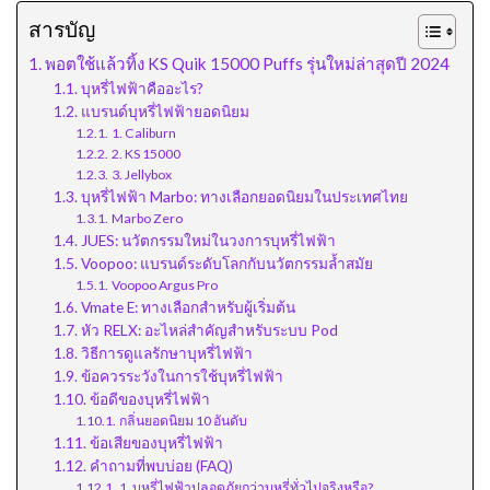
สารบัญ
พอตใช้แล้วทิ้ง KS Quik 15000 Puffs รุ่นใหม่ล่าสุดปี 2024
บุหรี่ไฟฟ้าคืออะไร?
แบรนด์บุหรี่ไฟฟ้ายอดนิยม
1. Caliburn
2. KS 15000
3. Jellybox
บุหรี่ไฟฟ้า Marbo: ทางเลือกยอดนิยมในประเทศไทย
Marbo Zero
JUES: นวัตกรรมใหม่ในวงการบุหรี่ไฟฟ้า
Voopoo: แบรนด์ระดับโลกกับนวัตกรรมล้ำสมัย
Voopoo Argus Pro
Vmate E: ทางเลือกสำหรับผู้เริ่มต้น
หัว RELX: อะไหล่สำคัญสำหรับระบบ Pod
วิธีการดูแลรักษาบุหรี่ไฟฟ้า
ข้อควรระวังในการใช้บุหรี่ไฟฟ้า
ข้อดีของบุหรี่ไฟฟ้า
กลิ่นยอดนิยม 10 อันดับ
ข้อเสียของบุหรี่ไฟฟ้า
คำถามที่พบบ่อย (FAQ)
1. บุหรี่ไฟฟ้าปลอดภัยกว่าบุหรี่ทั่วไปจริงหรือ?