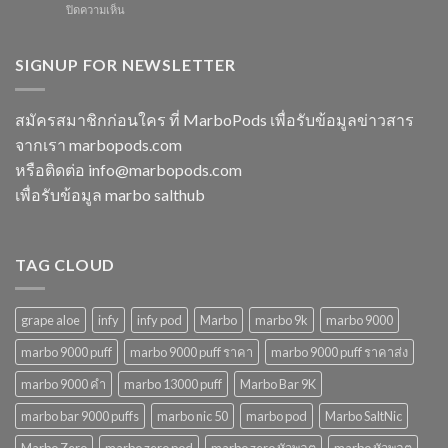
ปี
บน
ปิดความเห็น
ใช้
พลาด
2568
marbo
แล้ว
ในปี
15000
ทิ้ง
2568
puff
SIGNUP FOR NEWSLETTER
หลาก
พอต
รุ่น
ใช้
ตัว
แล้ว
เลือก
สมัครสมาชิกก่อนใคร ที่ MarboPods เพื่อรับข้อมูลข่าวสาร
ทิ้ง
ที่
จากเรา marbopods.com
บุหรี่
ตอบ
ไฟฟ้า
โจทย์
หรือติดต่อ
info@marbopods.com
ยอด
ในปี
เพื่อรับข้อมูล marbo salthub
นิยม
2568
ในปี
2568
TAG CLOUD
grape aloe
infy
infy pod
Marbo
marbo 9k
marbo 9000
marbo 9000 puff
marbo 9000 puff ราคา
marbo 9000 puff ราคาส่ง
marbo 9000 คํา
marbo 13000 puff
Marbo Bar 9K
marbo bar 9000 puffs
marbo nic 50
marbo pod
Marbo SaltNic