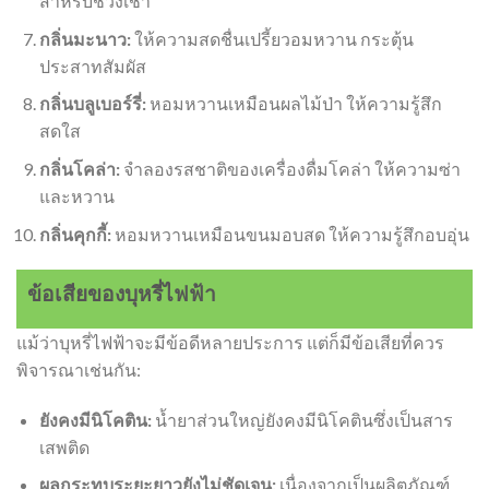
สำหรับช่วงเช้า
กลิ่นมะนาว:
ให้ความสดชื่นเปรี้ยวอมหวาน กระตุ้น
ประสาทสัมผัส
กลิ่นบลูเบอร์รี่:
หอมหวานเหมือนผลไม้ป่า ให้ความรู้สึก
สดใส
กลิ่นโคล่า:
จำลองรสชาติของเครื่องดื่มโคล่า ให้ความซ่า
และหวาน
กลิ่นคุกกี้:
หอมหวานเหมือนขนมอบสด ให้ความรู้สึกอบอุ่น
ข้อเสียของบุหรี่ไฟฟ้า
แม้ว่าบุหรี่ไฟฟ้าจะมีข้อดีหลายประการ แต่ก็มีข้อเสียที่ควร
พิจารณาเช่นกัน:
ยังคงมีนิโคติน:
น้ำยาส่วนใหญ่ยังคงมีนิโคตินซึ่งเป็นสาร
เสพติด
ผลกระทบระยะยาวยังไม่ชัดเจน:
เนื่องจากเป็นผลิตภัณฑ์