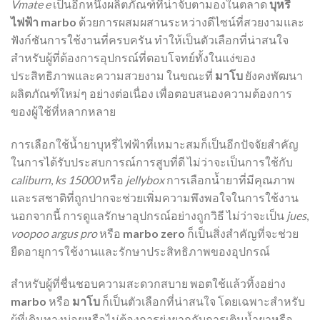
Vmate e
เป็นอีกหนึ่งผลิตภัณฑ์ที่น่าจับตามองในตลาด
บุหรี่
ไฟฟ้า marbo
ด้วยการผสมผสานระหว่างดีไซน์ที่สวยงามและ
ฟังก์ชันการใช้งานที่ครบครัน ทำให้เป็นตัวเลือกที่น่าสนใจ
สำหรับผู้ที่ต้องการอุปกรณ์ที่ตอบโจทย์ทั้งในแง่ของ
ประสิทธิภาพและความสวยงาม ในขณะที่
มาโบ
ยังคงพัฒนา
ผลิตภัณฑ์ใหม่ๆ อย่างต่อเนื่อง เพื่อตอบสนองความต้องการ
ของผู้ใช้ที่หลากหลาย
การเลือกใช้น้ำยาบุหรี่ไฟฟ้าที่เหมาะสมก็เป็นอีกปัจจัยสำคัญ
ในการได้รับประสบการณ์การสูบที่ดี ไม่ว่าจะเป็นการใช้กับ
caliburn
,
ks 15000
หรือ
jellybox
การเลือกน้ำยาที่มีคุณภาพ
และรสชาติที่ถูกปากจะช่วยเพิ่มความพึงพอใจในการใช้งาน
นอกจากนี้ การดูแลรักษาอุปกรณ์อย่างถูกวิธี ไม่ว่าจะเป็น
jues
,
voopoo argus pro
หรือ
marbo zero
ก็เป็นสิ่งสำคัญที่จะช่วย
ยืดอายุการใช้งานและรักษาประสิทธิภาพของอุปกรณ์
สำหรับผู้ที่ชื่นชอบความสะดวกสบาย พอตใช้แล้วทิ้งอย่าง
marbo
หรือ
มาโบ
ก็เป็นตัวเลือกที่น่าสนใจ โดยเฉพาะสำหรับ
ผู้ที่เดินทางบ่อยหรือไม่ต้องการยุ่งยากกับการเติมน้ำยาหรือ