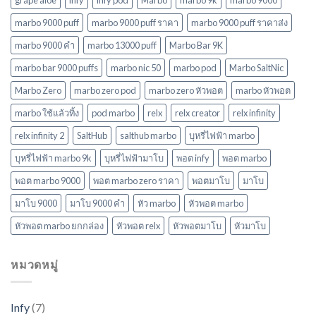
ใหม่
ล่าสุด
marbo 9000 puff
marbo 9000 puff ราคา
marbo 9000 puff ราคาส่ง
ในปี
marbo 9000 คํา
marbo 13000 puff
Marbo Bar 9K
2568
marbo bar 9000 puffs
marbo nic 50
marbo pod
Marbo SaltNic
Marbo Zero
marbo zero pod
marbo zero หัวพอต
marbo หัวพอต
marbo ใช้แล้วทิ้ง
pod marbo
relx
relx creator
relx infinity
relx infinity 2
SaltHub
salthub marbo
บุหรี่ไฟฟ้า marbo
บุหรี่ไฟฟ้า marbo 9k
บุหรี่ไฟฟ้ามาโบ
พอต infy
พอต marbo
พอต marbo 9000
พอต marbo zero ราคา
พอตมาโบ
มาโบ
มาโบ 9000
มาโบ 9000 คํา
หัว marbo
หัวพอต marbo
หัวพอต marbo ยกกล่อง
หัวพอต relx
หัวพอตมาโบ
หัวมาโบ
หมวดหมู่
Infy
(7)