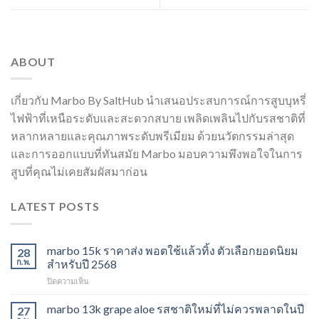
ABOUT
เกี่ยวกับ Marbo By SaltHub นำเสนอประสบการณ์การสูบบุหรี่
ไฟฟ้าที่เหนือระดับและสะดวกสบาย เพลิดเพลินไปกับรสชาติที่
หลากหลายและคุณภาพระดับพรีเมียม ด้วยนวัตกรรมล่าสุด
และการออกแบบที่ทันสมัย Marbo มอบความพึงพอใจในการ
สูบที่คุณไม่เคยสัมผัสมาก่อน
LATEST POSTS
marbo 15k ราคาส่ง พอตใช้แล้วทิ้ง ตัวเลือกยอดนิยม
28
ก.พ.
สำหรับปี 2568
บน
ปิดความเห็น
marbo
15k
marbo 13k grape aloe รสชาติใหม่ที่ไม่ควรพลาดในปี
27
ราคา