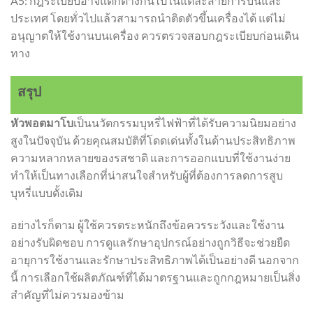
A5: กฎระเบียบอาจแตกต่างกันไปในแต่ละสายการบินและ
ประเทศ โดยทั่วไปแล้วสามารถนำติดตัวขึ้นเครื่องได้ แต่ไม่
อนุญาตให้ใช้งานบนเครื่อง ควรตรวจสอบกฎระเบียบก่อนเดิน
ทาง
สรุป
หัวพอตมาโบ
เป็นนวัตกรรมบุหรี่ไฟฟ้าที่ได้รับความนิยมอย่าง
สูงในปัจจุบัน ด้วยคุณสมบัติที่โดดเด่นทั้งในด้านประสิทธิภาพ
ความหลากหลายของรสชาติ และการออกแบบที่ใช้งานง่าย
ทำให้เป็นทางเลือกที่น่าสนใจสำหรับผู้ที่ต้องการลดการสูบ
บุหรี่แบบดั้งเดิม
อย่างไรก็ตาม ผู้ใช้ควรตระหนักถึงข้อควรระวังและใช้งาน
อย่างรับผิดชอบ การดูแลรักษาอุปกรณ์อย่างถูกวิธีจะช่วยยืด
อายุการใช้งานและรักษาประสิทธิภาพได้เป็นอย่างดี นอกจาก
นี้ การเลือกใช้ผลิตภัณฑ์ที่ได้มาตรฐานและถูกกฎหมายเป็นสิ่ง
สำคัญที่ไม่ควรมองข้าม