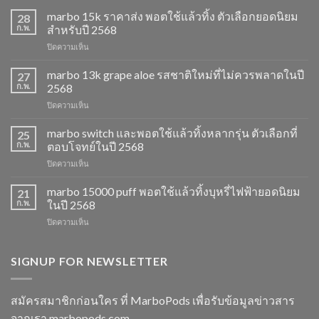
marbo 15k ราคาส่ง พอตใช้แล้วทิ้ง ตัวเลือกยอดนิยม
28
ก.พ.
สำหรับปี 2568
บน
ปิดความเห็น
marbo
15k
marbo 13k grape aloe รสชาติใหม่ที่ไม่ควรพลาดในปี
27
ราคา
ก.พ.
2568
ส่ง
บน
ปิดความเห็น
พอต
marbo
ใช้
13k
marbo switch และพอตใช้แล้วทิ้งหลากรุ่น ตัวเลือกที่
แล้ว
25
grape
ทิ้ง
ก.พ.
ตอบโจทย์ในปี 2568
aloe
ตัว
บน
ปิดความเห็น
รสชาติ
เลือก
marbo
ใหม่
ยอด
switch
marbo 15000 puff พอตใช้แล้วทิ้งบุหรี่ไฟฟ้ายอดนิยม
ที่
21
นิยม
และ
ไม่
ก.พ.
ในปี 2568
สำหรับ
พอต
ควร
ปี
บน
ปิดความเห็น
ใช้
พลาด
2568
marbo
แล้ว
ในปี
15000
ทิ้ง
2568
puff
SIGNUP FOR NEWSLETTER
หลาก
พอต
รุ่น
ใช้
ตัว
แล้ว
เลือก
สมัครสมาชิกก่อนใคร ที่ MarboPods เพื่อรับข้อมูลข่าวสาร
ทิ้ง
ที่
จากเรา marbopods.com
บุหรี่