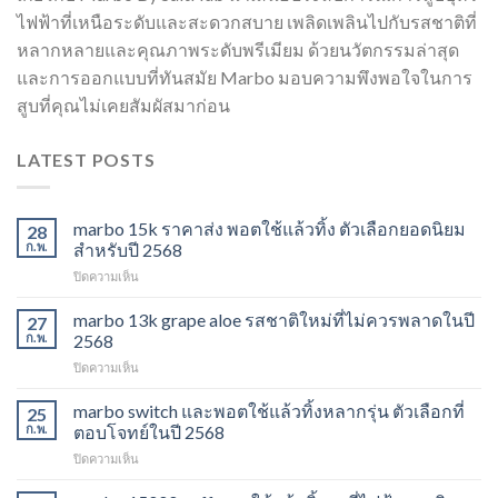
ไฟฟ้าที่เหนือระดับและสะดวกสบาย เพลิดเพลินไปกับรสชาติที่
หลากหลายและคุณภาพระดับพรีเมียม ด้วยนวัตกรรมล่าสุด
และการออกแบบที่ทันสมัย Marbo มอบความพึงพอใจในการ
สูบที่คุณไม่เคยสัมผัสมาก่อน
LATEST POSTS
marbo 15k ราคาส่ง พอตใช้แล้วทิ้ง ตัวเลือกยอดนิยม
28
ก.พ.
สำหรับปี 2568
บน
ปิดความเห็น
marbo
15k
marbo 13k grape aloe รสชาติใหม่ที่ไม่ควรพลาดในปี
27
ราคา
ก.พ.
2568
ส่ง
บน
ปิดความเห็น
พอต
marbo
ใช้
13k
marbo switch และพอตใช้แล้วทิ้งหลากรุ่น ตัวเลือกที่
แล้ว
25
grape
ทิ้ง
ก.พ.
ตอบโจทย์ในปี 2568
aloe
ตัว
บน
ปิดความเห็น
รสชาติ
เลือก
marbo
ใหม่
ยอด
switch