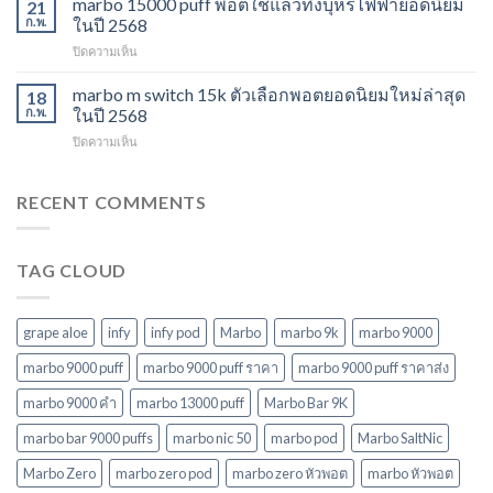
marbo 15000 puff พอตใช้แล้วทิ้งบุหรี่ไฟฟ้ายอดนิยม
ที่
21
นิยม
และ
ไม่
ก.พ.
ในปี 2568
สำหรับ
พอต
ควร
ปี
บน
ปิดความเห็น
ใช้
พลาด
2568
marbo
แล้ว
ในปี
15000
marbo m switch 15k ตัวเลือกพอตยอดนิยมใหม่ล่าสุด
ทิ้ง
18
2568
puff
หลาก
ก.พ.
ในปี 2568
พอต
รุ่น
บน
ปิดความเห็น
ใช้
ตัว
marbo
แล้ว
เลือก
m
ทิ้ง
ที่
switch
RECENT COMMENTS
บุหรี่
ตอบ
15k
ไฟฟ้า
โจทย์
ตัว
ยอด
ในปี
เลือก
นิยม
2568
TAG CLOUD
พอ
ในปี
ต
2568
ยอด
นิยม
grape aloe
infy
infy pod
Marbo
marbo 9k
marbo 9000
ใหม่
ล่าสุด
marbo 9000 puff
marbo 9000 puff ราคา
marbo 9000 puff ราคาส่ง
ในปี
marbo 9000 คํา
marbo 13000 puff
Marbo Bar 9K
2568
marbo bar 9000 puffs
marbo nic 50
marbo pod
Marbo SaltNic
Marbo Zero
marbo zero pod
marbo zero หัวพอต
marbo หัวพอต