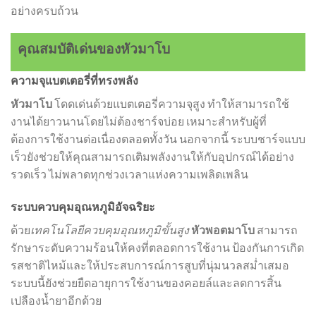
อย่างครบถ้วน
คุณสมบัติเด่นของหัวมาโบ
ความจุแบตเตอรี่ที่ทรงพลัง
หัวมาโบ
โดดเด่นด้วยแบตเตอรี่ความจุสูง ทำให้สามารถใช้
งานได้ยาวนานโดยไม่ต้องชาร์จบ่อย เหมาะสำหรับผู้ที่
ต้องการใช้งานต่อเนื่องตลอดทั้งวัน นอกจากนี้ ระบบชาร์จแบบ
เร็วยังช่วยให้คุณสามารถเติมพลังงานให้กับอุปกรณ์ได้อย่าง
รวดเร็ว ไม่พลาดทุกช่วงเวลาแห่งความเพลิดเพลิน
ระบบควบคุมอุณหภูมิอัจฉริยะ
ด้วย
เทคโนโลยีควบคุมอุณหภูมิขั้นสูง
หัวพอตมาโบ
สามารถ
รักษาระดับความร้อนให้คงที่ตลอดการใช้งาน ป้องกันการเกิด
รสชาติไหม้และให้ประสบการณ์การสูบที่นุ่มนวลสม่ำเสมอ
ระบบนี้ยังช่วยยืดอายุการใช้งานของคอยล์และลดการสิ้น
เปลืองน้ำยาอีกด้วย