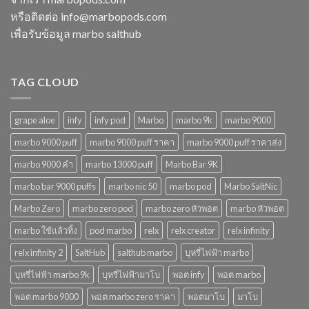
ตอบ
ไฟฟ้า
โจทย์
หรือติดต่อ
info@marbopods.com
ยอด
ในปี
เพื่อรับข้อมูล marbo salthub
นิยม
2568
ในปี
2568
TAG CLOUD
grape aloe
infy
infy pod
Marbo
marbo 9k
marbo 9000
marbo 9000 puff
marbo 9000 puff ราคา
marbo 9000 puff ราคาส่ง
marbo 9000 คํา
marbo 13000 puff
Marbo Bar 9K
marbo bar 9000 puffs
marbo nic 50
marbo pod
Marbo SaltNic
Marbo Zero
marbo zero pod
marbo zero หัวพอต
marbo หัวพอต
marbo ใช้แล้วทิ้ง
pod marbo
relx
relx creator
relx infinity
relx infinity 2
SaltHub
salthub marbo
บุหรี่ไฟฟ้า marbo
บุหรี่ไฟฟ้า marbo 9k
บุหรี่ไฟฟ้ามาโบ
พอต infy
พอต marbo
พอต marbo 9000
พอต marbo zero ราคา
พอตมาโบ
มาโบ