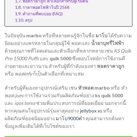
พอตราคาถูก: ตัวเลือกสำหรับผู้เริ่มต้น
ราคาพอตไฟฟ้าในปี 2568
คำถามที่พบบ่อย (FAQ)
สรุป
ในปัจจุบัน
marbo
หรือที่หลายคนรู้จักในชื่อ
มาโบ
ได้รับความ
นิยมอย่างแพร่หลายในกลุ่มผู้ใช้
พอต
และ
น้ำยาบุหรี่ไฟฟ้า
ด้วยคุณภาพที่โดดเด่นและตัวเลือกที่หลากหลาย เช่น
KS Quik
Pro 15000 Puffs
และ
quik 5000
ซึ่งตอบโจทย์การใช้งานที่
ง่ายดายและยาวนาน สำหรับผู้ที่กำลังมองหา
พอตราคาถูก
หรือ
พอตinfy
ก็เป็นตัวเลือกที่เหมาะสม
สำหรับผู้ที่มองหาอุปกรณ์เสริม เช่น
หัวพอต marbo
หรือ
หัว
พอต jues
การใช้งานร่วมกับผลิตภัณฑ์อย่าง
ks quik 5000
และ
iqos terea
ช่วยเพิ่มประสบการณ์ที่ยอดเยี่ยม นอกจากนี้
หากคุณสนใจอุปกรณ์รุ่นล่าสุดอย่าง
jellybox xs
หรือ
ผลิตภัณฑ์ยอดนิยมอย่าง
มาโบ9000คํา
คุณสามารถค้นหา
ข้อมูลเพิ่มเติมได้ที่เว็บไซต์ของเรา