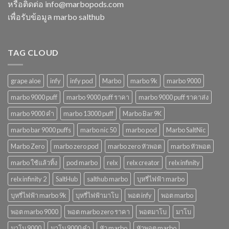
โจทย์
หรือติดต่อ
info@marbopods.com
ยอด
ในปี
เพื่อรับข้อมูล marbo salthub
นิยม
2568
ในปี
2568
TAG CLOUD
grape aloe
infy
infy pod
Marbo
marbo 9k
marbo 9000
marbo 9000 puff
marbo 9000 puff ราคา
marbo 9000 puff ราคาส่ง
marbo 9000 คํา
marbo 13000 puff
Marbo Bar 9K
marbo bar 9000 puffs
marbo nic 50
marbo pod
Marbo SaltNic
Marbo Zero
marbo zero pod
marbo zero หัวพอต
marbo หัวพอต
marbo ใช้แล้วทิ้ง
pod marbo
relx
relx creator
relx infinity
relx infinity 2
SaltHub
salthub marbo
บุหรี่ไฟฟ้า marbo
บุหรี่ไฟฟ้า marbo 9k
บุหรี่ไฟฟ้ามาโบ
พอต infy
พอต marbo
พอต marbo 9000
พอต marbo zero ราคา
พอตมาโบ
มาโบ
มาโบ 9000
มาโบ 9000 คํา
หัว marbo
หัวพอต marbo