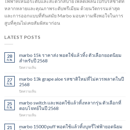
ไฟฟ้าที่เหนือระดับและสะดวกสบาย เพลิดเพลินไปกับรสชาติที่
หลากหลายและคุณภาพระดับพรีเมียม ด้วยนวัตกรรมล่าสุด
และการออกแบบที่ทันสมัย Marbo มอบความพึงพอใจในการ
สูบที่คุณไม่เคยสัมผัสมาก่อน
LATEST POSTS
marbo 15k ราคาส่ง พอตใช้แล้วทิ้ง ตัวเลือกยอดนิยม
28
ก.พ.
สำหรับปี 2568
บน
ปิดความเห็น
marbo
15k
marbo 13k grape aloe รสชาติใหม่ที่ไม่ควรพลาดในปี
27
ราคา
ก.พ.
2568
ส่ง
บน
ปิดความเห็น
พอต
marbo
ใช้
13k
marbo switch และพอตใช้แล้วทิ้งหลากรุ่น ตัวเลือกที่
แล้ว
25
grape
ทิ้ง
ก.พ.
ตอบโจทย์ในปี 2568
aloe
ตัว
บน
ปิดความเห็น
รสชาติ
เลือก
marbo
ใหม่
ยอด
switch
marbo 15000 puff พอตใช้แล้วทิ้งบุหรี่ไฟฟ้ายอดนิยม
ที่
21
นิยม
และ