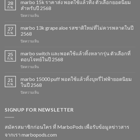
marbo 15k ราคาส่ง พอตใช้แล้วทิ้ง ตัวเลือกยอดนิยม
28
ก.พ.
สำหรับปี 2568
บน
ปิดความเห็น
marbo
15k
marbo 13k grape aloe รสชาติใหม่ที่ไม่ควรพลาดในปี
27
ราคา
ก.พ.
2568
ส่ง
บน
ปิดความเห็น
พอต
marbo
ใช้
13k
marbo switch และพอตใช้แล้วทิ้งหลากรุ่น ตัวเลือกที่
แล้ว
25
grape
ทิ้ง
ก.พ.
ตอบโจทย์ในปี 2568
aloe
ตัว
บน
ปิดความเห็น
รสชาติ
เลือก
marbo
ใหม่
ยอด
switch
marbo 15000 puff พอตใช้แล้วทิ้งบุหรี่ไฟฟ้ายอดนิยม
ที่
21
นิยม
และ
ไม่
ก.พ.
ในปี 2568
สำหรับ
พอต
ควร
ปี
บน
ปิดความเห็น
ใช้
พลาด
2568
marbo
แล้ว
ในปี
15000
ทิ้ง
2568
puff
SIGNUP FOR NEWSLETTER
หลาก
พอต
รุ่น
ใช้
ตัว
แล้ว
เลือก
สมัครสมาชิกก่อนใคร ที่ MarboPods เพื่อรับข้อมูลข่าวสาร
ทิ้ง
ที่
จากเรา marbopods.com
บุหรี่
ตอบ
ไฟฟ้า