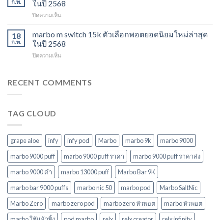
ไม่
ก.พ.
ในปี 2568
สำหรับ
พอต
ควร
ปี
บน
ปิดความเห็น
ใช้
พลาด
2568
marbo
แล้ว
ในปี
15000
marbo m switch 15k ตัวเลือกพอตยอดนิยมใหม่ล่าสุด
ทิ้ง
18
2568
puff
หลาก
ก.พ.
ในปี 2568
พอต
รุ่น
บน
ปิดความเห็น
ใช้
ตัว
marbo
แล้ว
เลือก
m
ทิ้ง
ที่
switch
RECENT COMMENTS
บุหรี่
ตอบ
15k
ไฟฟ้า
โจทย์
ตัว
ยอด
ในปี
เลือก
นิยม
2568
TAG CLOUD
พอ
ในปี
ต
2568
ยอด
นิยม
grape aloe
infy
infy pod
Marbo
marbo 9k
marbo 9000
ใหม่
ล่าสุด
marbo 9000 puff
marbo 9000 puff ราคา
marbo 9000 puff ราคาส่ง
ในปี
marbo 9000 คํา
marbo 13000 puff
Marbo Bar 9K
2568
marbo bar 9000 puffs
marbo nic 50
marbo pod
Marbo SaltNic
Marbo Zero
marbo zero pod
marbo zero หัวพอต
marbo หัวพอต
marbo ใช้แล้วทิ้ง
pod marbo
relx
relx creator
relx infinity