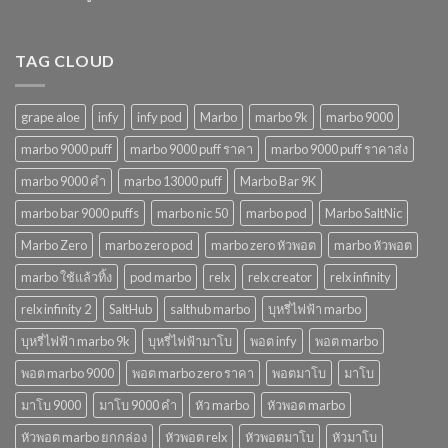
ในปี
2568
TAG CLOUD
grape aloe
infy
infy pod
Marbo
marbo 9k
marbo 9000
marbo 9000 puff
marbo 9000 puff ราคา
marbo 9000 puff ราคาส่ง
marbo 9000 คํา
marbo 13000 puff
Marbo Bar 9K
marbo bar 9000 puffs
marbo nic 50
marbo pod
Marbo SaltNic
Marbo Zero
marbo zero pod
marbo zero หัวพอต
marbo หัวพอต
marbo ใช้แล้วทิ้ง
pod marbo
relx
relx creator
relx infinity
relx infinity 2
SaltHub
salthub marbo
บุหรี่ไฟฟ้า marbo
บุหรี่ไฟฟ้า marbo 9k
บุหรี่ไฟฟ้ามาโบ
พอต infy
พอต marbo
พอต marbo 9000
พอต marbo zero ราคา
พอตมาโบ
มาโบ
มาโบ 9000
มาโบ 9000 คํา
หัว marbo
หัวพอต marbo
หัวพอต marbo ยกกล่อง
หัวพอต relx
หัวพอตมาโบ
หัวมาโบ