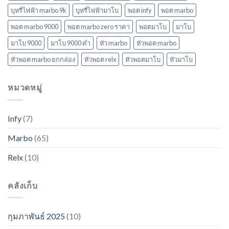
บุหรี่ไฟฟ้า marbo 9k
บุหรี่ไฟฟ้ามาโบ
พอต infy
พอต marbo
พอต marbo 9000
พอต marbo zero ราคา
พอตมาโบ
มาโบ
มาโบ 9000
มาโบ 9000 คํา
หัว marbo
หัวพอต marbo
หัวพอต marbo ยกกล่อง
หัวพอต relx
หัวพอตมาโบ
หัวมาโบ
หมวดหมู่
Infy
(7)
Marbo
(65)
Relx
(10)
คลังเก็บ
กุมภาพันธ์ 2025
(10)