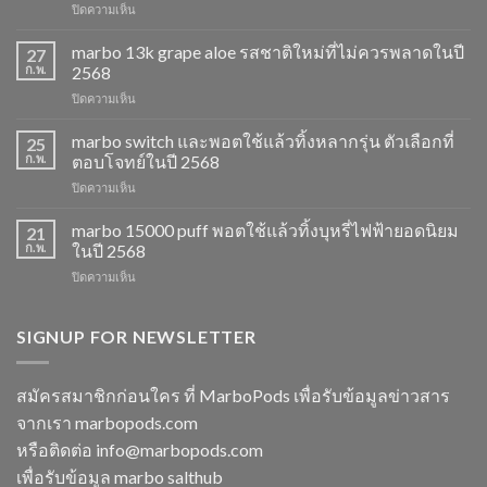
บน
ปิดความเห็น
marbo
15k
marbo 13k grape aloe รสชาติใหม่ที่ไม่ควรพลาดในปี
27
ราคา
ก.พ.
2568
ส่ง
บน
ปิดความเห็น
พอต
marbo
ใช้
13k
marbo switch และพอตใช้แล้วทิ้งหลากรุ่น ตัวเลือกที่
แล้ว
25
grape
ทิ้ง
ก.พ.
ตอบโจทย์ในปี 2568
aloe
ตัว
บน
ปิดความเห็น
รสชาติ
เลือก
marbo
ใหม่
ยอด
switch
marbo 15000 puff พอตใช้แล้วทิ้งบุหรี่ไฟฟ้ายอดนิยม
ที่
21
นิยม
และ
ไม่
ก.พ.
ในปี 2568
สำหรับ
พอต
ควร
ปี
บน
ปิดความเห็น
ใช้
พลาด
2568
marbo
แล้ว
ในปี
15000
ทิ้ง
2568
puff
SIGNUP FOR NEWSLETTER
หลาก
พอต
รุ่น
ใช้
ตัว
แล้ว
เลือก
สมัครสมาชิกก่อนใคร ที่ MarboPods เพื่อรับข้อมูลข่าวสาร
ทิ้ง
ที่
จากเรา marbopods.com
บุหรี่
ตอบ
ไฟฟ้า
โจทย์
หรือติดต่อ
info@marbopods.com
ยอด
ในปี
เพื่อรับข้อมูล marbo salthub
นิยม
2568