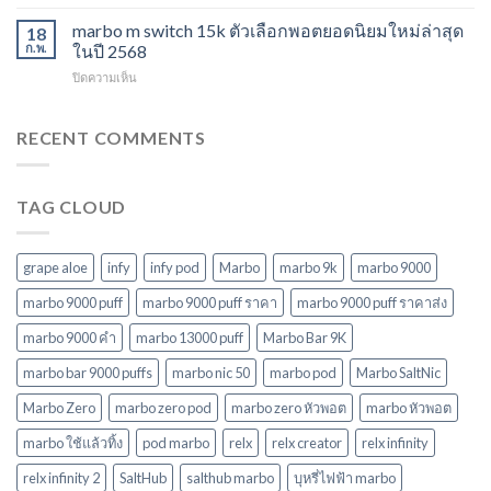
marbo
แล้ว
ในปี
15000
marbo m switch 15k ตัวเลือกพอตยอดนิยมใหม่ล่าสุด
ทิ้ง
18
2568
puff
หลาก
ก.พ.
ในปี 2568
พอต
รุ่น
บน
ปิดความเห็น
ใช้
ตัว
marbo
แล้ว
เลือก
m
ทิ้ง
ที่
switch
RECENT COMMENTS
บุหรี่
ตอบ
15k
ไฟฟ้า
โจทย์
ตัว
ยอด
ในปี
เลือก
นิยม
2568
TAG CLOUD
พอ
ในปี
ต
2568
ยอด
นิยม
grape aloe
infy
infy pod
Marbo
marbo 9k
marbo 9000
ใหม่
ล่าสุด
marbo 9000 puff
marbo 9000 puff ราคา
marbo 9000 puff ราคาส่ง
ในปี
marbo 9000 คํา
marbo 13000 puff
Marbo Bar 9K
2568
marbo bar 9000 puffs
marbo nic 50
marbo pod
Marbo SaltNic
Marbo Zero
marbo zero pod
marbo zero หัวพอต
marbo หัวพอต
marbo ใช้แล้วทิ้ง
pod marbo
relx
relx creator
relx infinity
relx infinity 2
SaltHub
salthub marbo
บุหรี่ไฟฟ้า marbo