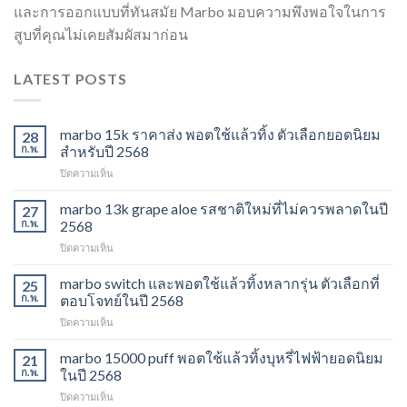
และการออกแบบที่ทันสมัย Marbo มอบความพึงพอใจในการ
สูบที่คุณไม่เคยสัมผัสมาก่อน
LATEST POSTS
marbo 15k ราคาส่ง พอตใช้แล้วทิ้ง ตัวเลือกยอดนิยม
28
ก.พ.
สำหรับปี 2568
บน
ปิดความเห็น
marbo
15k
marbo 13k grape aloe รสชาติใหม่ที่ไม่ควรพลาดในปี
27
ราคา
ก.พ.
2568
ส่ง
บน
ปิดความเห็น
พอต
marbo
ใช้
13k
marbo switch และพอตใช้แล้วทิ้งหลากรุ่น ตัวเลือกที่
แล้ว
25
grape
ทิ้ง
ก.พ.
ตอบโจทย์ในปี 2568
aloe
ตัว
บน
ปิดความเห็น
รสชาติ
เลือก
marbo
ใหม่
ยอด
switch
marbo 15000 puff พอตใช้แล้วทิ้งบุหรี่ไฟฟ้ายอดนิยม
ที่
21
นิยม
และ
ไม่
ก.พ.
ในปี 2568
สำหรับ
พอต
ควร
ปี
บน
ปิดความเห็น
ใช้
พลาด
2568