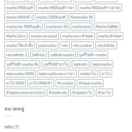
ใหม่
ล่าสุด
marbo 9000 puff
marbo 9000 puff ราคา
marbo 9000 puff ราคาส่ง
ในปี
marbo 9000 คํา
marbo 13000 puff
Marbo Bar 9K
2568
marbo bar 9000 puffs
marbo nic 50
marbo pod
Marbo SaltNic
Marbo Zero
marbo zero pod
marbo zero หัวพอต
marbo หัวพอต
marbo ใช้แล้วทิ้ง
pod marbo
relx
relx creator
relx infinity
relx infinity 2
SaltHub
salthub marbo
บุหรี่ไฟฟ้า marbo
บุหรี่ไฟฟ้า marbo 9k
บุหรี่ไฟฟ้ามาโบ
พอต infy
พอต marbo
พอต marbo 9000
พอต marbo zero ราคา
พอตมาโบ
มาโบ
มาโบ 9000
มาโบ 9000 คํา
หัว marbo
หัวพอต marbo
หัวพอต marbo ยกกล่อง
หัวพอต relx
หัวพอตมาโบ
หัวมาโบ
หมวดหมู่
Infy
(7)