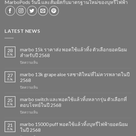
MarboPods วันนี้ และสัมผัสกับมาตรฐานใหม่ของบุหรี่ไฟฟ้า
LATEST NEWS
marbo 15k ราคาส่ง พอตใช้แล้วทิ้ง ตัวเลือกยอดนิยม
28
ก.พ.
สำหรับปี 2568
บน
ปิดความเห็น
marbo
15k
marbo 13k grape aloe รสชาติใหม่ที่ไม่ควรพลาดในปี
27
ราคา
ก.พ.
2568
ส่ง
บน
ปิดความเห็น
พอต
marbo
ใช้
13k
marbo switch และพอตใช้แล้วทิ้งหลากรุ่น ตัวเลือกที่
แล้ว
25
grape
ทิ้ง
ก.พ.
ตอบโจทย์ในปี 2568
aloe
ตัว
บน
ปิดความเห็น
รสชาติ
เลือก
marbo
ใหม่
ยอด
switch
marbo 15000 puff พอตใช้แล้วทิ้งบุหรี่ไฟฟ้ายอดนิยม
ที่
21
นิยม
และ
ไม่
ก.พ.
ในปี 2568
สำหรับ
พอต
ควร
ปี