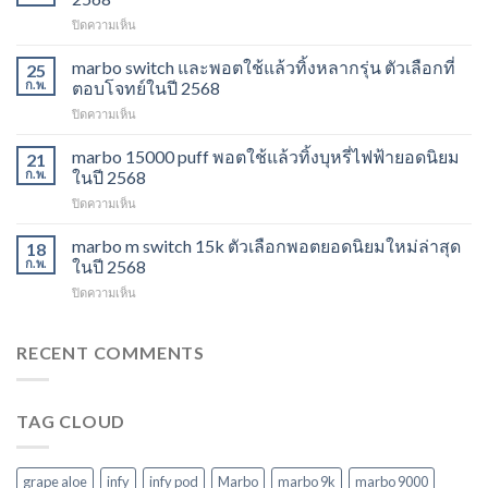
ส่ง
บน
ปิดความเห็น
พอต
marbo
ใช้
13k
marbo switch และพอตใช้แล้วทิ้งหลากรุ่น ตัวเลือกที่
แล้ว
25
grape
ทิ้ง
ก.พ.
ตอบโจทย์ในปี 2568
aloe
ตัว
บน
ปิดความเห็น
รสชาติ
เลือก
marbo
ใหม่
ยอด
switch
marbo 15000 puff พอตใช้แล้วทิ้งบุหรี่ไฟฟ้ายอดนิยม
ที่
21
นิยม
และ
ไม่
ก.พ.
ในปี 2568
สำหรับ
พอต
ควร
ปี
บน
ปิดความเห็น
ใช้
พลาด
2568
marbo
แล้ว
ในปี
15000
marbo m switch 15k ตัวเลือกพอตยอดนิยมใหม่ล่าสุด
ทิ้ง
18
2568
puff
หลาก
ก.พ.
ในปี 2568
พอต
รุ่น
บน
ปิดความเห็น
ใช้
ตัว
marbo
แล้ว
เลือก
m
ทิ้ง
ที่
switch
RECENT COMMENTS
บุหรี่
ตอบ
15k
ไฟฟ้า
โจทย์
ตัว
ยอด
ในปี
เลือก
นิยม
2568
TAG CLOUD
พอ
ในปี
ต
2568
ยอด
นิยม
grape aloe
infy
infy pod
Marbo
marbo 9k
marbo 9000