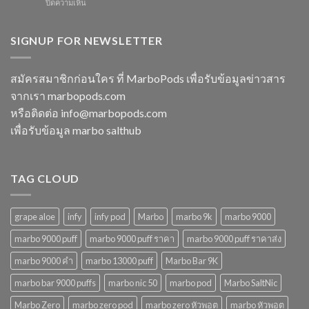
บน
ปิดความเห็น
ใช้
พลาด
2568
marbo
แล้ว
ในปี
15000
ทิ้ง
2568
puff
SIGNUP FOR NEWSLETTER
หลาก
พอต
รุ่น
ใช้
ตัว
แล้ว
เลือก
สมัครสมาชิกก่อนใคร ที่ MarboPods เพื่อรับข้อมูลข่าวสาร
ทิ้ง
ที่
จากเรา marbopods.com
บุหรี่
ตอบ
ไฟฟ้า
โจทย์
หรือติดต่อ
info@marbopods.com
ยอด
ในปี
เพื่อรับข้อมูล marbo salthub
นิยม
2568
ในปี
2568
TAG CLOUD
grape aloe
infy
infy pod
Marbo
marbo 9k
marbo 9000
marbo 9000 puff
marbo 9000 puff ราคา
marbo 9000 puff ราคาส่ง
marbo 9000 คํา
marbo 13000 puff
Marbo Bar 9K
marbo bar 9000 puffs
marbo nic 50
marbo pod
Marbo SaltNic
Marbo Zero
marbo zero pod
marbo zero หัวพอต
marbo หัวพอต