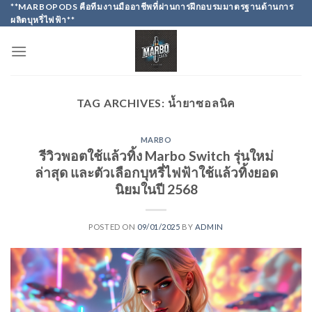
Skip
**MARBOPODS คือทีมงานมืออาชีพที่ผ่านการฝึกอบรมมาตรฐานด้านการ
ผลิตบุหรี่ไฟฟ้า**
to
content
TAG ARCHIVES:
น้ำยาซอลนิค
MARBO
รีวิวพอตใช้แล้วทิ้ง Marbo Switch รุ่นใหม่
ล่าสุด และตัวเลือกบุหรี่ไฟฟ้าใช้แล้วทิ้งยอด
นิยมในปี 2568
POSTED ON
09/01/2025
BY
ADMIN