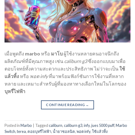
เมื่อพูดถึง
marbo
หรือ
มาโบ
ผู้ใช้งานหลายคนอาจนึกถึง
ผลิตภัณฑ์ที่มีคุณภาพสูง เช่น
caliburn g3
ซึ่งออกแบบมาเพื่อ
ตอบโจทย์ทั้งความสะดวกและประสิทธิภาพ ไม่ว่าจะเป็น
ใช้
แล้วทิ้ง
หรือ
พอต infy
ที่มาพร้อมฟังก์ชันการใช้งานที่หลาก
หลาย และเหมาะสำหรับผู้ที่มองหาทางเลือกใหม่ในโลกของ
บุหรี่ไฟฟ้า
CONTINUE READING
→
Posted in
Marbo
|
Tagged
caliburn
,
caliburn g3
,
infy
,
jues 5000 puff
,
Marbo
Switch
,
terea
,
คอยบุหรี่ไฟฟ้า
,
น้ำยาซอลนิค
,
พอต infy
,
ใช้แล้วทิ้ง