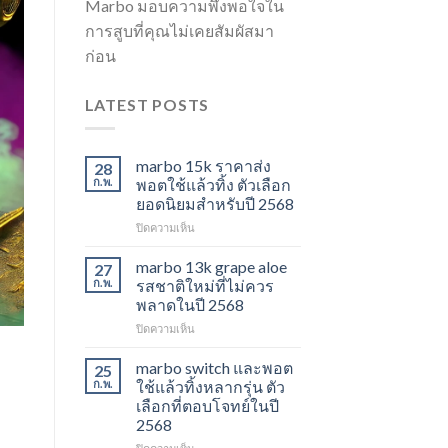
Marbo มอบความพึงพอใจใน
การสูบที่คุณไม่เคยสัมผัสมา
ก่อน
LATEST POSTS
marbo 15k ราคาส่ง
28
ก.พ.
พอตใช้แล้วทิ้ง ตัวเลือก
ยอดนิยมสำหรับปี 2568
บน
ปิดความเห็น
marbo
15k
marbo 13k grape aloe
27
ราคา
ก.พ.
รสชาติใหม่ที่ไม่ควร
ส่ง
พลาดในปี 2568
พอต
บน
ปิดความเห็น
ใช้
marbo
แล้ว
13k
ทิ้ง
marbo switch และพอต
25
grape
ตัว
ก.พ.
ใช้แล้วทิ้งหลากรุ่น ตัว
aloe
เลือก
เลือกที่ตอบโจทย์ในปี
รสชาติ
ยอด
2568
ใหม่
นิยม
ที่
สำหรับ
บน