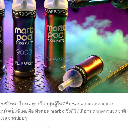
บุหรี่ไฟฟ้า
โดยเฉพาะในกลุ่มผู้ใช้ที่ชื่นชอบความสะดวกและ
มสนใจเป็นพิเศษคือ
หัวพอด marbo
ซึ่งมีให้เลือกหลากหลายรสชาติ
ยนรสชาติบ่อยๆ