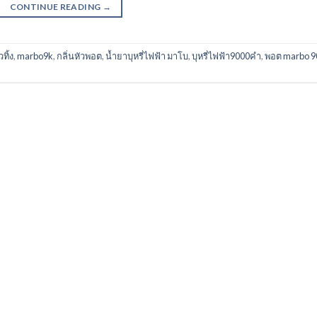
CONTINUE READING
→
ทิ้ง
,
marbo9k
,
กลิ่นหัวพอต
,
น้ำยาบุหรี่ไฟฟ้า มาโบ
,
บุหรี่ไฟฟ้า9000คํา
,
พอต marbo 9