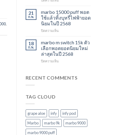
ปิดความเห็น
ไม่
ปี
marbo
ควร
2568
switch
marbo 15000 puff พอต
21
พลาด
และ
ก.พ.
ใช้แล้วทิ้งบุหรี่ไฟฟ้ายอด
ในปี
พอต
นิยมในปี 2568
000
,
2568
ใช้
บน
ปิดความเห็น
แล้ว
marbo
ทิ้ง
15000
หลาก
marbo m switch 15k ตัว
18
puff
รุ่น
ก.พ.
เลือกพอตยอดนิยมใหม่
พอต
ตัว
ล่าสุดในปี 2568
ใช้
เลือก
บน
ปิดความเห็น
แล้ว
ที่
marbo
ทิ้ง
ตอบ
m
บุหรี่
โจทย์
switch
ไฟฟ้า
RECENT COMMENTS
ในปี
15k
ยอด
2568
ตัว
นิยม
เลือก
ในปี
TAG CLOUD
พอ
2568
ต
ยอด
นิยม
grape aloe
infy
infy pod
ใหม่
ล่าสุด
Marbo
marbo 9k
marbo 9000
ในปี
marbo 9000 puff
2568