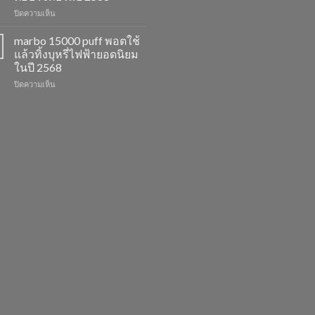
รสชาติ
ยอด
บน
ปิดความเห็น
ใหม่
นิยม
marbo
ที่
สำหรับ
switch
ไม่
ปี
marbo 15000 puff พอตใช้
และ
ควร
2568
แล้วทิ้งบุหรี่ไฟฟ้ายอดนิยม
พอต
พลาด
ในปี 2568
ใช้
ในปี
บน
ปิดความเห็น
แล้ว
2568
marbo
ทิ้ง
15000
หลาก
puff
รุ่น
พอต
ตัว
ใช้
เลือก
แล้ว
ที่
ทิ้ง
ตอบ
บุหรี่
โจทย์
ไฟฟ้า
ในปี
ยอด
2568
นิยม
ในปี
2568