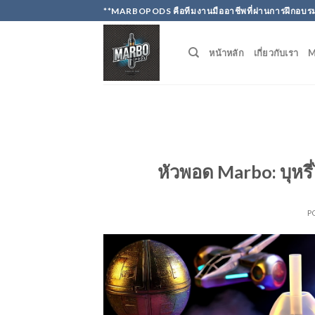
Skip
**MARBOPODS คือทีมงานมืออาชีพที่ผ่านการฝึกอบรม
to
content
หน้าหลัก
เกี่ยวกับเรา
หัวพอด Marbo: บุหรี่
P