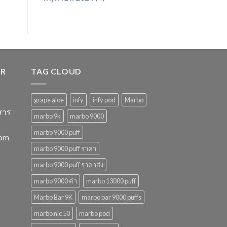
ER
TAG CLOUD
grape aloe
infy
infy pod
Marbo
สาร
marbo 9k
marbo 9000
marbo 9000 puff
com
marbo 9000 puff ราคา
marbo 9000 puff ราคาส่ง
marbo 9000 คํา
marbo 13000 puff
Marbo Bar 9K
marbo bar 9000 puffs
marbo nic 50
marbo pod