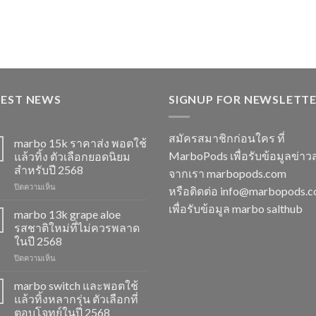
TEST NEWS
SIGNUP FOR NEWSLETT
สมัครสมาชิกก่อนใคร ที่
marbo 15k ราคาส่ง พอตใช้
MarboPods เพื่อรับข้อมูลข่าว
แล้วทิ้ง ตัวเลือกยอดนิยม
สำหรับปี 2568
จากเรา marbopods.com
บน
ปิดความเห็น
หรือติดต่อ
info@marbopods.
marbo
เพื่อรับข้อมูล marbo salthub
15k
marbo 13k grape aloe
ราคา
รสชาติใหม่ที่ไม่ควรพลาด
ส่ง
ในปี 2568
พอต
บน
ปิดความเห็น
ใช้
marbo
แล้ว
13k
ทิ้ง
marbo switch และพอตใช้
grape
ตัว
แล้วทิ้งหลากรุ่น ตัวเลือกที่
aloe
เลือก
ตอบโจทย์ในปี 2568