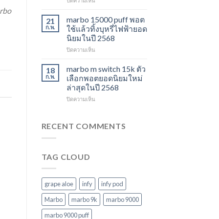
ปิดความเห็น
ไม่
ปี
marbo
rbo
ควร
2568
switch
marbo 15000 puff พอต
21
พลาด
และ
ก.พ.
ใช้แล้วทิ้งบุหรี่ไฟฟ้ายอด
ในปี
พอต
นิยมในปี 2568
2568
ใช้
บน
ปิดความเห็น
แล้ว
marbo
ทิ้ง
15000
หลาก
marbo m switch 15k ตัว
18
puff
รุ่น
ก.พ.
เลือกพอตยอดนิยมใหม่
พอต
ตัว
ล่าสุดในปี 2568
ใช้
เลือก
บน
ปิดความเห็น
แล้ว
ที่
marbo
ทิ้ง
ตอบ
m
บุหรี่
โจทย์
switch
ไฟฟ้า
RECENT COMMENTS
ในปี
15k
ยอด
2568
ตัว
นิยม
เลือก
ในปี
TAG CLOUD
พอ
2568
ต
ยอด
นิยม
grape aloe
infy
infy pod
ใหม่
ล่าสุด
Marbo
marbo 9k
marbo 9000
ในปี
marbo 9000 puff
2568