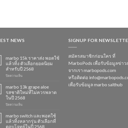
TEST NEWS
SIGNUP FOR NEWSLETT
สมัครสมาชิกก่อนใคร ที่
marbo 15k ราคาส่ง พอตใช้
MarboPods เพื่อรับข้อมูลข่าว
แล้วทิ้ง ตัวเลือกยอดนิยม
สำหรับปี 2568
จากเรา marbopods.com
บน
ปิดความเห็น
หรือติดต่อ
info@marbopods.
marbo
เพื่อรับข้อมูล marbo salthub
15k
marbo 13k grape aloe
ราคา
รสชาติใหม่ที่ไม่ควรพลาด
ส่ง
ในปี 2568
พอต
บน
ปิดความเห็น
ใช้
marbo
แล้ว
13k
ทิ้ง
marbo switch และพอตใช้
grape
ตัว
แล้วทิ้งหลากรุ่น ตัวเลือกที่
aloe
เลือก
ตอบโจทย์ในปี 2568