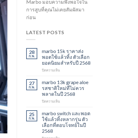
Marbo มอบความพึงพอใจใน
การสูบที่คุณไม่เคยสัมผัสมา
ก่อน
LATEST POSTS
marbo 15k ราคาส่ง
28
ก.พ.
พอตใช้แล้วทิ้ง ตัวเลือก
ยอดนิยมสำหรับปี 2568
บน
ปิดความเห็น
marbo
15k
marbo 13k grape aloe
27
ราคา
ก.พ.
รสชาติใหม่ที่ไม่ควร
ส่ง
พลาดในปี 2568
พอต
บน
ปิดความเห็น
ใช้
marbo
แล้ว
13k
ทิ้ง
marbo switch และพอต
25
grape
ตัว
ก.พ.
ใช้แล้วทิ้งหลากรุ่น ตัว
aloe
เลือก
เลือกที่ตอบโจทย์ในปี
รสชาติ
ยอด
2568
ใหม่
นิยม
ที่
สำหรับ
บน