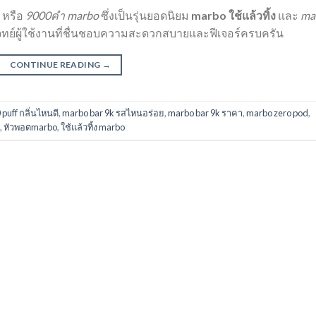
หรือ
9000คํา marbo
ซึ่งเป็นรุ่นยอดนิยม
marbo ใช้แล้วทิ้ง
และ
ma
โจทย์ผู้ใช้งานที่ชื่นชอบความสะดวกสบายและฟีเจอร์ครบครัน
CONTINUE READING
→
puff กลิ่นไหนดี
,
marbo bar 9k รสไหนอร่อย
,
marbo bar 9k ราคา
,
marbo zero pod
,
,
หัวพอตmarbo
,
ใช้แล้วทิ้ง marbo