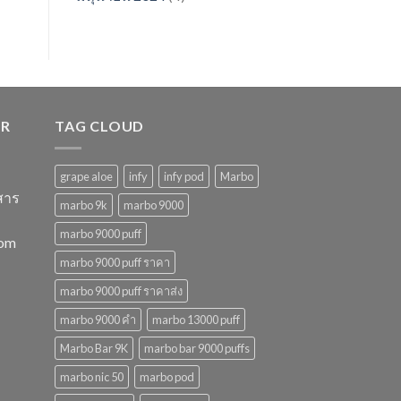
ER
TAG CLOUD
grape aloe
infy
infy pod
Marbo
สาร
marbo 9k
marbo 9000
marbo 9000 puff
com
marbo 9000 puff ราคา
marbo 9000 puff ราคาส่ง
marbo 9000 คํา
marbo 13000 puff
Marbo Bar 9K
marbo bar 9000 puffs
marbo nic 50
marbo pod