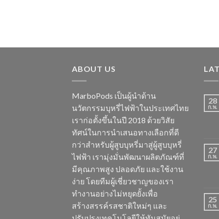
ABOUT US
LA
MarboPods เป็นผู้นำด้าน
28
นวัตกรรมบุหรี่ไฟฟ้าในประเทศไทย
ก.พ.
เราก่อตั้งขึ้นในปี 2018 ด้วยวิสัย
ทัศน์ในการนำเสนอทางเลือกที่ดี
กว่าสำหรับผู้สูบบุหรี่มาสู่ผู้สูบบุหรี่
27
ไฟฟ้า เรามุ่งมั่นพัฒนาผลิตภัณฑ์ที่
ก.พ.
มีคุณภาพสูง ปลอดภัย และใช้งาน
ง่าย โดยทีมผู้เชี่ยวชาญของเรา
ทำงานอย่างไม่หยุดยั้งเพื่อ
25
สร้างสรรค์รสชาติใหม่ๆ และ
ก.พ.
ปรับปรุงเทคโนโลยีให้ทันสมัยอยู่