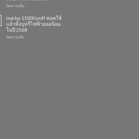
รสชาติ
ยอด
บน
ปิดความเห็น
ใหม่
นิยม
marbo
ที่
สำหรับ
switch
ไม่
ปี
marbo 15000 puff พอตใช้
และ
ควร
2568
แล้วทิ้งบุหรี่ไฟฟ้ายอดนิยม
พอต
พลาด
ในปี 2568
ใช้
ในปี
บน
ปิดความเห็น
แล้ว
2568
marbo
ทิ้ง
15000
หลาก
puff
รุ่น
พอต
ตัว
ใช้
เลือก
แล้ว
ที่
ทิ้ง
ตอบ
บุหรี่
โจทย์
ไฟฟ้า
ในปี
ยอด
2568
นิยม
ในปี
2568