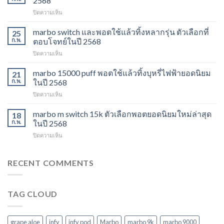
2568
ส่ง
บน
ปิดความเห็น
พอต
marbo
ใช้
13k
marbo switch และพอตใช้แล้วทิ้งหลากรุ่น ตัวเลือกที่
แล้ว
25
grape
ทิ้ง
ก.พ.
ตอบโจทย์ในปี 2568
aloe
ตัว
บน
ปิดความเห็น
รสชาติ
เลือก
marbo
ใหม่
ยอด
switch
marbo 15000 puff พอตใช้แล้วทิ้งบุหรี่ไฟฟ้ายอดนิยม
ที่
21
นิยม
และ
ไม่
ก.พ.
ในปี 2568
สำหรับ
พอต
ควร
ปี
บน
ปิดความเห็น
ใช้
พลาด
2568
marbo
แล้ว
ในปี
15000
marbo m switch 15k ตัวเลือกพอตยอดนิยมใหม่ล่าสุด
ทิ้ง
18
2568
puff
หลาก
ก.พ.
ในปี 2568
พอต
รุ่น
บน
ปิดความเห็น
ใช้
ตัว
marbo
แล้ว
เลือก
m
ทิ้ง
ที่
switch
RECENT COMMENTS
บุหรี่
ตอบ
15k
ไฟฟ้า
โจทย์
ตัว
ยอด
ในปี
เลือก
นิยม
2568
TAG CLOUD
พอ
ในปี
ต
2568
ยอด
นิยม
grape aloe
infy
infy pod
Marbo
marbo 9k
marbo 9000