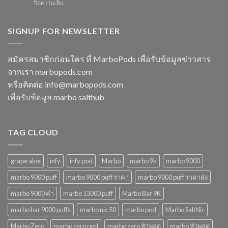
บน
ปิดความเห็น
ใช้
พลาด
2568
marbo
แล้ว
ในปี
15000
ทิ้ง
2568
puff
SIGNUP FOR NEWSLETTER
หลาก
พอต
รุ่น
ใช้
ตัว
แล้ว
เลือก
สมัครสมาชิกก่อนใคร ที่ MarboPods เพื่อรับข้อมูลข่าวสาร
ทิ้ง
ที่
จากเรา marbopods.com
บุหรี่
ตอบ
ไฟฟ้า
โจทย์
หรือติดต่อ
info@marbopods.com
ยอด
ในปี
เพื่อรับข้อมูล marbo salthub
นิยม
2568
ในปี
2568
TAG CLOUD
grape aloe
infy
infy pod
Marbo
marbo 9k
marbo 9000
marbo 9000 puff
marbo 9000 puff ราคา
marbo 9000 puff ราคาส่ง
marbo 9000 คํา
marbo 13000 puff
Marbo Bar 9K
marbo bar 9000 puffs
marbo nic 50
marbo pod
Marbo SaltNic
Marbo Zero
marbo zero pod
marbo zero หัวพอต
marbo หัวพอต