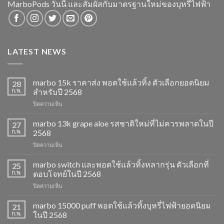
MarboPods วันนี้ และสัมผัสกับมาตรฐานใหม่ของบุหรี่ไฟฟ้า
LATEST NEWS
marbo 15k ราคาส่ง พอตใช้แล้วทิ้ง ตัวเลือกยอดนิยม
28
ก.พ.
สำหรับปี 2568
บน
ปิดความเห็น
marbo
15k
marbo 13k grape aloe รสชาติใหม่ที่ไม่ควรพลาดในปี
27
ราคา
ก.พ.
2568
ส่ง
บน
ปิดความเห็น
พอต
marbo
ใช้
13k
marbo switch และพอตใช้แล้วทิ้งหลากรุ่น ตัวเลือกที่
แล้ว
25
grape
ทิ้ง
ก.พ.
ตอบโจทย์ในปี 2568
aloe
ตัว
บน
ปิดความเห็น
รสชาติ
เลือก
marbo
ใหม่
ยอด
switch
marbo 15000 puff พอตใช้แล้วทิ้งบุหรี่ไฟฟ้ายอดนิยม
ที่
21
นิยม
และ
ไม่
ก.พ.
ในปี 2568
สำหรับ
พอต
ควร
ปี