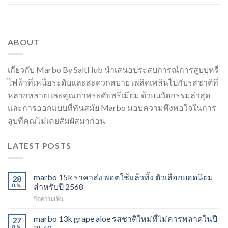
ABOUT
เกี่ยวกับ Marbo By SaltHub นำเสนอประสบการณ์การสูบบุหรี่
ไฟฟ้าที่เหนือระดับและสะดวกสบาย เพลิดเพลินไปกับรสชาติที่
หลากหลายและคุณภาพระดับพรีเมียม ด้วยนวัตกรรมล่าสุด
และการออกแบบที่ทันสมัย Marbo มอบความพึงพอใจในการ
สูบที่คุณไม่เคยสัมผัสมาก่อน
LATEST POSTS
marbo 15k ราคาส่ง พอตใช้แล้วทิ้ง ตัวเลือกยอดนิยม
28
ก.พ.
สำหรับปี 2568
บน
ปิดความเห็น
marbo
15k
marbo 13k grape aloe รสชาติใหม่ที่ไม่ควรพลาดในปี
27
ราคา
ก.พ.