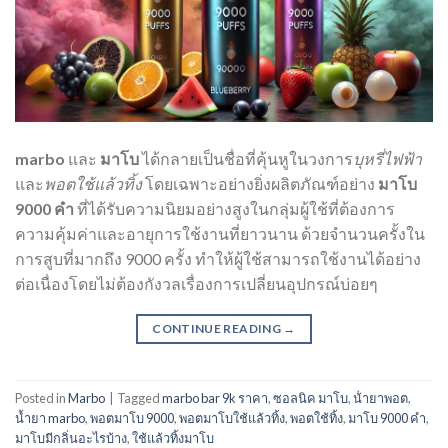
marbo
และ
มาโบ
ได้กลายเป็นชื่อที่คุ้นหูในวงการ
บุหรี่ไฟฟ้า
และ
พอตใช้แล้วทิ้ง
โดยเฉพาะอย่างยิ่งผลิตภัณฑ์อย่าง
มาโบ
9000 คำ
ที่ได้รับความนิยมอย่างสูงในกลุ่มผู้ใช้ที่ต้องการ
ความคุ้มค่าและอายุการใช้งานที่ยาวนาน ด้วยจำนวนครั้งใน
การสูบที่มากถึง 9000 ครั้ง ทำให้ผู้ใช้สามารถใช้งานได้อย่าง
ต่อเนื่องโดยไม่ต้องกังวลเรื่องการเปลี่ยนอุปกรณ์บ่อยๆ
CONTINUE READING
→
Posted in
Marbo
|
Tagged
marbo bar 9k ราคา
,
ซอลนิค มาโบ
,
น้ํายาพอต
,
น้ำยา marbo
,
พอตมาโบ 9000
,
พอตมาโบใช้แล้วทิ้ง
,
พอตใช้ทิ้ง
,
มาโบ 9000 คำ
,
มาโบมีกลิ่นอะไรบ้าง
,
ใช้แล้วทิ้งมาโบ