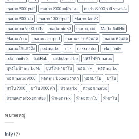
ใหม่
ล่าสุด
marbo 9000 puff
marbo 9000 puff ราคา
marbo 9000 puff ราคาส่ง
ในปี
marbo 9000 คํา
marbo 13000 puff
Marbo Bar 9K
2568
marbo bar 9000 puffs
marbo nic 50
marbo pod
Marbo SaltNic
Marbo Zero
marbo zero pod
marbo zero หัวพอต
marbo หัวพอต
marbo ใช้แล้วทิ้ง
pod marbo
relx
relx creator
relx infinity
relx infinity 2
SaltHub
salthub marbo
บุหรี่ไฟฟ้า marbo
บุหรี่ไฟฟ้า marbo 9k
บุหรี่ไฟฟ้ามาโบ
พอต infy
พอต marbo
พอต marbo 9000
พอต marbo zero ราคา
พอตมาโบ
มาโบ
มาโบ 9000
มาโบ 9000 คํา
หัว marbo
หัวพอต marbo
หัวพอต marbo ยกกล่อง
หัวพอต relx
หัวพอตมาโบ
หัวมาโบ
หมวดหมู่
Infy
(7)