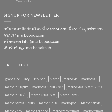
บน
ปิดความเห็น
ใช้
พลาด
2568
marbo
แล้ว
ในปี
15000
ทิ้ง
2568
puff
SIGNUP FOR NEWSLETTER
หลาก
พอต
รุ่น
ใช้
ตัว
แล้ว
เลือก
สมัครสมาชิกก่อนใคร ที่ MarboPods เพื่อรับข้อมูลข่าวสาร
ทิ้ง
ที่
จากเรา marbopods.com
บุหรี่
ตอบ
ไฟฟ้า
โจทย์
หรือติดต่อ
info@marbopods.com
ยอด
ในปี
เพื่อรับข้อมูล marbo salthub
นิยม
2568
ในปี
2568
TAG CLOUD
grape aloe
infy
infy pod
Marbo
marbo 9k
marbo 9000
marbo 9000 puff
marbo 9000 puff ราคา
marbo 9000 puff ราคาส่ง
marbo 9000 คํา
marbo 13000 puff
Marbo Bar 9K
marbo bar 9000 puffs
marbo nic 50
marbo pod
Marbo SaltNic
Marbo Zero
marbo zero pod
marbo zero หัวพอต
marbo หัวพอต