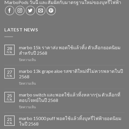
MarboPods วันนี้ และสัมผัสกับมาตรฐานใหม่ของบุหรี่ไฟฟ้า
LATEST NEWS
marbo 15k ราคาส่ง พอตใช้แล้วทิ้ง ตัวเลือกยอดนิยม
28
ก.พ.
สำหรับปี 2568
บน
ปิดความเห็น
marbo
15k
marbo 13k grape aloe รสชาติใหม่ที่ไม่ควรพลาดในปี
27
ราคา
ก.พ.
2568
ส่ง
บน
ปิดความเห็น
พอต
marbo
ใช้
13k
marbo switch และพอตใช้แล้วทิ้งหลากรุ่น ตัวเลือกที่
แล้ว
25
grape
ทิ้ง
ก.พ.
ตอบโจทย์ในปี 2568
aloe
ตัว
บน
ปิดความเห็น
รสชาติ
เลือก
marbo
ใหม่
ยอด
switch
marbo 15000 puff พอตใช้แล้วทิ้งบุหรี่ไฟฟ้ายอดนิยม
ที่
21
นิยม
และ
ไม่
ก.พ.
ในปี 2568
สำหรับ
พอต
ควร
ปี