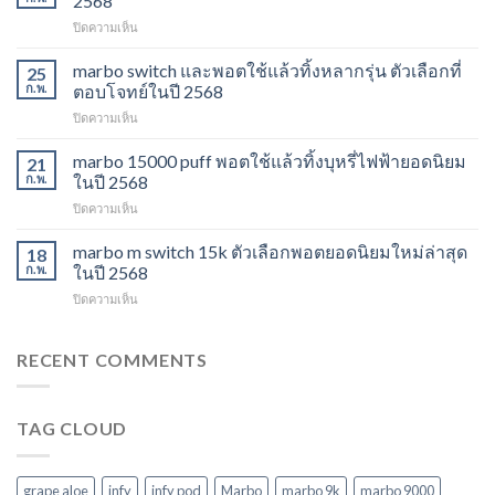
2568
ส่ง
บน
ปิดความเห็น
พอต
marbo
ใช้
13k
marbo switch และพอตใช้แล้วทิ้งหลากรุ่น ตัวเลือกที่
แล้ว
25
grape
ทิ้ง
ก.พ.
ตอบโจทย์ในปี 2568
aloe
ตัว
บน
ปิดความเห็น
รสชาติ
เลือก
marbo
ใหม่
ยอด
switch
marbo 15000 puff พอตใช้แล้วทิ้งบุหรี่ไฟฟ้ายอดนิยม
ที่
21
นิยม
และ
ไม่
ก.พ.
ในปี 2568
สำหรับ
พอต
ควร
ปี
บน
ปิดความเห็น
ใช้
พลาด
2568
marbo
แล้ว
ในปี
15000
marbo m switch 15k ตัวเลือกพอตยอดนิยมใหม่ล่าสุด
ทิ้ง
18
2568
puff
หลาก
ก.พ.
ในปี 2568
พอต
รุ่น
บน
ปิดความเห็น
ใช้
ตัว
marbo
แล้ว
เลือก
m
ทิ้ง
ที่
switch
RECENT COMMENTS
บุหรี่
ตอบ
15k
ไฟฟ้า
โจทย์
ตัว
ยอด
ในปี
เลือก
นิยม
2568
TAG CLOUD
พอ
ในปี
ต
2568
ยอด
นิยม
grape aloe
infy
infy pod
Marbo
marbo 9k
marbo 9000