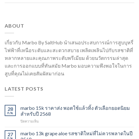
ABOUT
เกี่ยวกับ Marbo By SaltHub นำเสนอประสบการณ์การสูบบุหรี่
ไฟฟ้าที่เหนือระดับและสะดวกสบาย เพลิดเพลินไปกับรสชาติที่
หลากหลายและคุณภาพระดับพรีเมียม ด้วยนวัตกรรมล่าสุด
และการออกแบบที่ทันสมัย Marbo มอบความพึงพอใจในการ
สูบที่คุณไม่เคยสัมผัสมาก่อน
LATEST POSTS
marbo 15k ราคาส่ง พอตใช้แล้วทิ้ง ตัวเลือกยอดนิยม
28
ก.พ.
สำหรับปี 2568
บน
ปิดความเห็น
marbo
15k
marbo 13k grape aloe รสชาติใหม่ที่ไม่ควรพลาดในปี
27
ราคา
ก.พ.