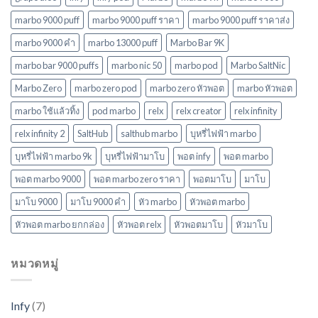
ใหม่
ล่าสุด
marbo 9000 puff
marbo 9000 puff ราคา
marbo 9000 puff ราคาส่ง
ในปี
marbo 9000 คํา
marbo 13000 puff
Marbo Bar 9K
2568
marbo bar 9000 puffs
marbo nic 50
marbo pod
Marbo SaltNic
Marbo Zero
marbo zero pod
marbo zero หัวพอต
marbo หัวพอต
marbo ใช้แล้วทิ้ง
pod marbo
relx
relx creator
relx infinity
relx infinity 2
SaltHub
salthub marbo
บุหรี่ไฟฟ้า marbo
บุหรี่ไฟฟ้า marbo 9k
บุหรี่ไฟฟ้ามาโบ
พอต infy
พอต marbo
พอต marbo 9000
พอต marbo zero ราคา
พอตมาโบ
มาโบ
มาโบ 9000
มาโบ 9000 คํา
หัว marbo
หัวพอต marbo
หัวพอต marbo ยกกล่อง
หัวพอต relx
หัวพอตมาโบ
หัวมาโบ
หมวดหมู่
Infy
(7)