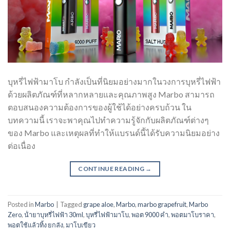
บุหรี่ไฟฟ้ามาโบ กำลังเป็นที่นิยมอย่างมากในวงการบุหรี่ไฟฟ้า
ด้วยผลิตภัณฑ์ที่หลากหลายและคุณภาพสูง Marbo สามารถ
ตอบสนองความต้องการของผู้ใช้ได้อย่างครบถ้วน ใน
บทความนี้ เราจะพาคุณไปทำความรู้จักกับผลิตภัณฑ์ต่างๆ
ของ Marbo และเหตุผลที่ทำให้แบรนด์นี้ได้รับความนิยมอย่าง
ต่อเนื่อง
CONTINUE READING
→
Posted in
Marbo
|
Tagged
grape aloe
,
Marbo
,
marbo grapefruit
,
Marbo
Zero
,
น้ํายาบุหรี่ไฟฟ้า 30ml
,
บุหรี่ไฟฟ้ามาโบ
,
พอต 9000 คํา
,
พอตมาโบราคา
,
พอตใช้แล้วทิ้ง ยกลัง
,
มาโบเขียว