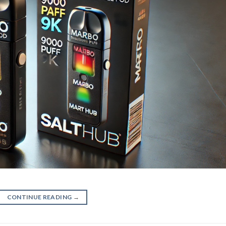
CONTINUE READING
→