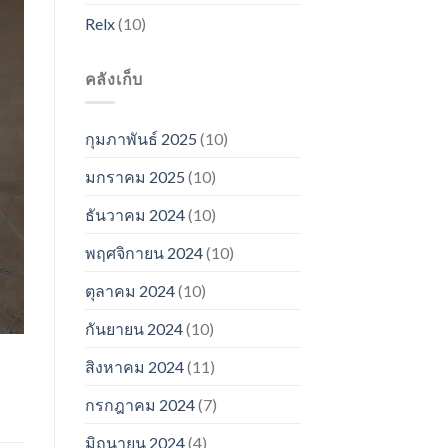
Relx
(10)
คลังเก็บ
กุมภาพันธ์ 2025
(10)
มกราคม 2025
(10)
ธันวาคม 2024
(10)
พฤศจิกายน 2024
(10)
ตุลาคม 2024
(10)
กันยายน 2024
(10)
สิงหาคม 2024
(11)
กรกฎาคม 2024
(7)
มิถุนายน 2024
(4)