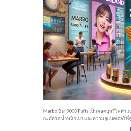
Marbo Bar 9000 Puffs เป็นพอตบุหรี่ไฟฟ้าแ
กะทัดรัด น้ำหนักเบา และความจุแบตเตอรี่ที่