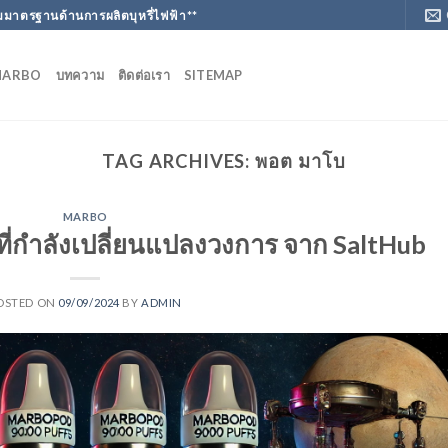
มาตรฐานด้านการผลิตบุหรี่ไฟฟ้า**
MARBO
บทความ
ติดต่อเรา
SITEMAP
TAG ARCHIVES:
พอต มาโบ
MARBO
้าที่กำลังเปลี่ยนแปลงวงการ จาก SaltHub
OSTED ON
09/09/2024
BY
ADMIN