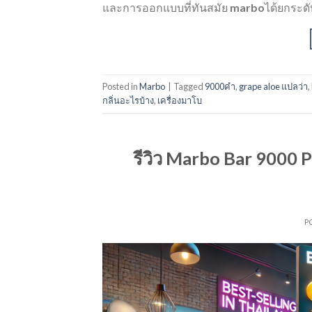
และการออกแบบที่ทันสมัย
marbo
ได้ยกระดั
Posted in
Marbo
|
Tagged
9000คำ
,
grape aloe แปลว่า
,
กลิ่นอะไรบ้าง
,
เครื่องมาโบ
รีวิว Marbo Bar 9000 P
P