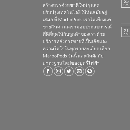
25
สร้างสรรค์รสชาติใหม่ๆ และ
ก.พ.
ปรับปรุงเทคโนโลยีให้ทันสมัยอยู่
เสมอ ที่ MarboPods เราไม่เพียงแค่
ขายสินค้า แต่เรามอบประสบการณ์
21
ที่ดีที่สุดให้กับลูกค้าของเรา ด้วย
ก.พ.
บริการหลังการขายที่เป็นเลิศและ
ความใส่ใจในทุกรายละเอียด เลือก
MarboPods วันนี้ และสัมผัสกับ
มาตรฐานใหม่ของบุหรี่ไฟฟ้า