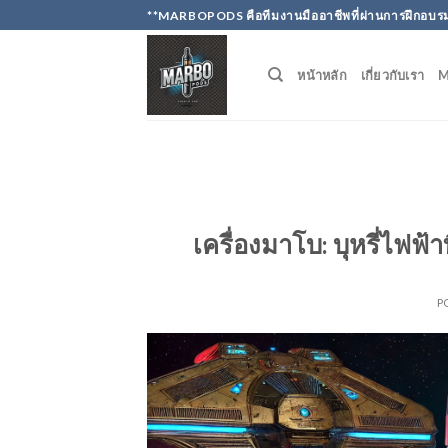
Skip
**MARBOPODS คือทีมงานมืออาชีพที่ผ่านการฝึกอบรม
to
content
หน้าหลัก
เกี่ยวกับเรา
เครื่องมาโบ: บุหรี่ไฟฟ
P