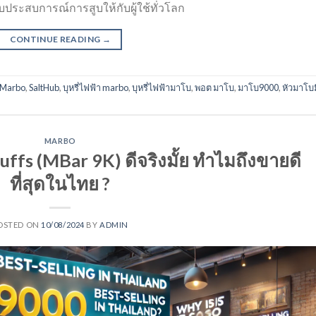
บประสบการณ์การสูบให้กับผู้ใช้ทั่วโลก
CONTINUE READING
→
Marbo
,
SaltHub
,
บุหรี่ไฟฟ้า marbo
,
บุหรี่ไฟฟ้ามาโบ
,
พอต มาโบ
,
มาโบ9000
,
หัวมาโบม
MARBO
uffs (MBar 9K) ดีจริงมั้ย ทำไมถึงขายดี
ที่สุดในไทย ?
OSTED ON
10/08/2024
BY
ADMIN