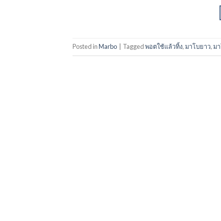
Posted in
Marbo
|
Tagged
พอตใช้แล้วทิ้ง
,
มาโบยาว
,
มา