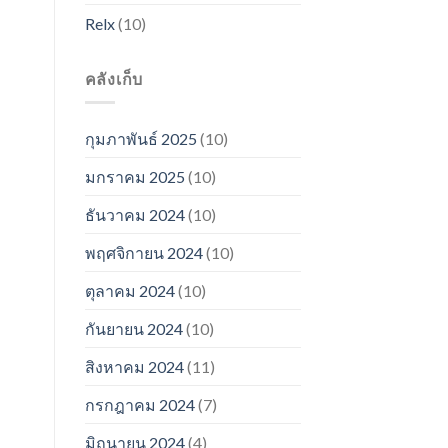
Relx
(10)
คลังเก็บ
กุมภาพันธ์ 2025
(10)
มกราคม 2025
(10)
ธันวาคม 2024
(10)
พฤศจิกายน 2024
(10)
ตุลาคม 2024
(10)
กันยายน 2024
(10)
สิงหาคม 2024
(11)
กรกฎาคม 2024
(7)
มิถุนายน 2024
(4)