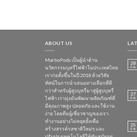
ABOUT US
LA
MarboPods เป็นผู้นำด้าน
28
นวัตกรรมบุหรี่ไฟฟ้าในประเทศไทย
ก.พ.
เราก่อตั้งขึ้นในปี 2018 ด้วยวิสัย
ทัศน์ในการนำเสนอทางเลือกที่ดี
กว่าสำหรับผู้สูบบุหรี่มาสู่ผู้สูบบุหรี่
27
ไฟฟ้า เรามุ่งมั่นพัฒนาผลิตภัณฑ์ที่
ก.พ.
มีคุณภาพสูง ปลอดภัย และใช้งาน
ง่าย โดยทีมผู้เชี่ยวชาญของเรา
ทำงานอย่างไม่หยุดยั้งเพื่อ
25
สร้างสรรค์รสชาติใหม่ๆ และ
ก.พ.
ปรับปรุงเทคโนโลยีให้ทันสมัยอยู่