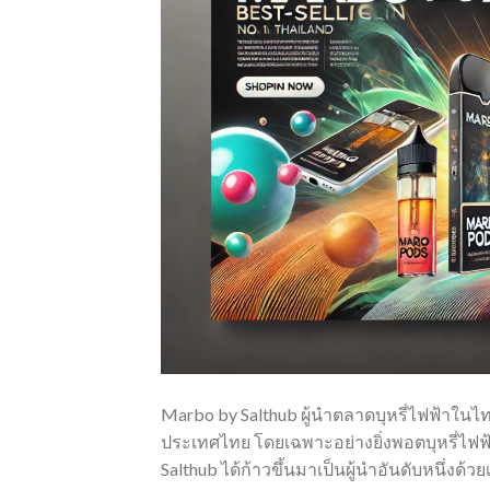
Marbo by Salthub ผู้นำตลาดบุหรี่ไฟฟ้าในไทย
ประเทศไทย โดยเฉพาะอย่างยิ่งพอตบุหรี่ไฟ
Salthub ได้ก้าวขึ้นมาเป็นผู้นำอันดับหนึ่งด