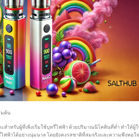
่มต้น
หรับผู้ที่เพิ่งเริ่มใช้บุหรี่ไฟฟ้า ด้วยปริมาณนิโคตินที่ต่ำ ทำให้ผู้ใ
รี่ไฟฟ้าได้อย่างนุ่มนวล โดยยังคงรสชาติที่สมจริงและความพึงพอใ