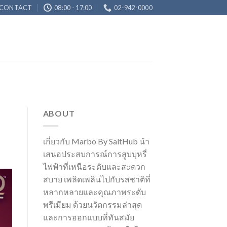
CONTACT
08:00 - 17:00
02-942-0000
ABOUT
เกี่ยวกับ Marbo By SaltHub นำ
เสนอประสบการณ์การสูบบุหรี่
ไฟฟ้าที่เหนือระดับและสะดวก
สบาย เพลิดเพลินไปกับรสชาติที่
หลากหลายและคุณภาพระดับ
พรีเมียม ด้วยนวัตกรรมล่าสุด
และการออกแบบที่ทันสมัย