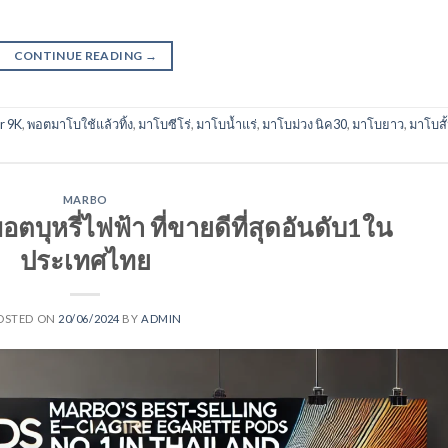
CONTINUE READING
→
r 9K
,
พอตมาโบใช้แล้วทิ้ง
,
มาโบซีโร่
,
มาโบน้ำแร่
,
มาโบม่วง นิค30
,
มาโบยาว
,
มาโบสั
MARBO
บุหรี่ไฟฟ้า ที่ขายดีที่สุดอันดับ1ใน
ประเทศไทย
OSTED ON
20/06/2024
BY
ADMIN