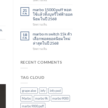
ปิดความเห็น
ไม่
ปี
marbo
ควร
2568
switch
marbo 15000 puff พอต
21
พลาด
และ
ก.พ.
ใช้แล้วทิ้งบุหรี่ไฟฟ้ายอด
ในปี
พอต
นิยมในปี 2568
2568
ใช้
บน
ปิดความเห็น
แล้ว
marbo
ทิ้ง
้น
,
15000
หลาก
marbo m switch 15k ตัว
18
puff
รุ่น
ก.พ.
เลือกพอตยอดนิยมใหม่
พอต
ตัว
ล่าสุดในปี 2568
ใช้
เลือก
บน
ปิดความเห็น
แล้ว
ที่
marbo
ทิ้ง
ตอบ
m
บุหรี่
โจทย์
switch
ไฟฟ้า
RECENT COMMENTS
ในปี
15k
ยอด
2568
ตัว
นิยม
เลือก
ในปี
TAG CLOUD
พอ
2568
ต
ยอด
นิยม
grape aloe
infy
infy pod
ใหม่
ล่าสุด
Marbo
marbo 9k
marbo 9000
ในปี
marbo 9000 puff
2568