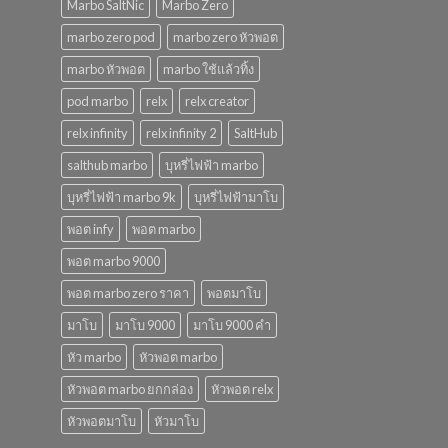
Marbo SaltNic
Marbo Zero
marbo zero pod
marbo zero หัวพอต
marbo หัวพอต
marbo ใช้แล้วทิ้ง
pod marbo
relx
relx creator
relx infinity
relx infinity 2
SaltHub
salthub marbo
บุหรี่ไฟฟ้า marbo
บุหรี่ไฟฟ้า marbo 9k
บุหรี่ไฟฟ้ามาโบ
พอต infy
พอต marbo
พอต marbo 9000
พอต marbo zero ราคา
พอตมาโบ
มาโบ
มาโบ 9000
มาโบ 9000 คํา
หัว marbo
หัวพอต marbo
หัวพอต marbo ยกกล่อง
หัวพอต relx
หัวพอตมาโบ
หัวมาโบ