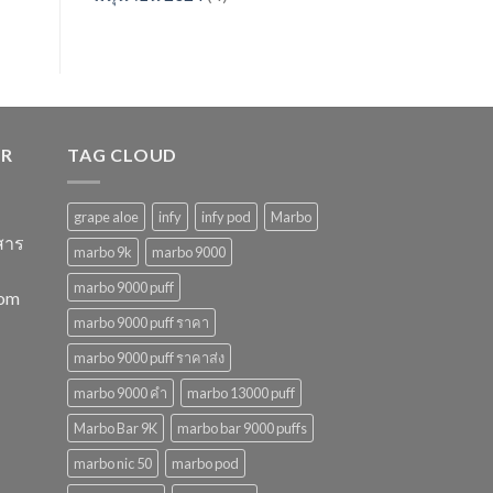
ER
TAG CLOUD
grape aloe
infy
infy pod
Marbo
สาร
marbo 9k
marbo 9000
marbo 9000 puff
com
marbo 9000 puff ราคา
marbo 9000 puff ราคาส่ง
marbo 9000 คํา
marbo 13000 puff
Marbo Bar 9K
marbo bar 9000 puffs
marbo nic 50
marbo pod