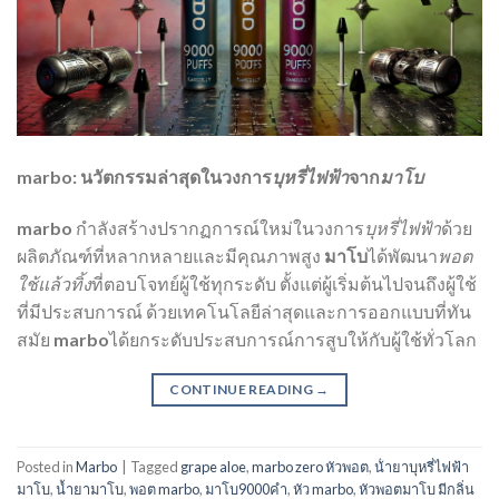
marbo: นวัตกรรมล่าสุดในวงการ
บุหรี่ไฟฟ้า
จาก
มาโบ
marbo
กำลังสร้างปรากฏการณ์ใหม่ในวงการ
บุหรี่ไฟฟ้า
ด้วย
ผลิตภัณฑ์ที่หลากหลายและมีคุณภาพสูง
มาโบ
ได้พัฒนา
พอต
ใช้แล้วทิ้ง
ที่ตอบโจทย์ผู้ใช้ทุกระดับ ตั้งแต่ผู้เริ่มต้นไปจนถึงผู้ใช้
ที่มีประสบการณ์ ด้วยเทคโนโลยีล่าสุดและการออกแบบที่ทัน
สมัย
marbo
ได้ยกระดับประสบการณ์การสูบให้กับผู้ใช้ทั่วโลก
CONTINUE READING
→
Posted in
Marbo
|
Tagged
grape aloe
,
marbo zero หัวพอต
,
น้ํายาบุหรี่ไฟฟ้า
มาโบ
,
น้ำยามาโบ
,
พอต marbo
,
มาโบ9000คํา
,
หัว marbo
,
หัวพอตมาโบ มีกลิ่น