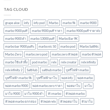
ตัว
ยอด
ในปี
เลือก
นิยม
2568
TAG CLOUD
พอ
ในปี
ต
2568
ยอด
นิยม
grape aloe
infy
infy pod
Marbo
marbo 9k
marbo 9000
ใหม่
ล่าสุด
marbo 9000 puff
marbo 9000 puff ราคา
marbo 9000 puff ราคาส่ง
ในปี
marbo 9000 คํา
marbo 13000 puff
Marbo Bar 9K
2568
marbo bar 9000 puffs
marbo nic 50
marbo pod
Marbo SaltNic
Marbo Zero
marbo zero pod
marbo zero หัวพอต
marbo หัวพอต
marbo ใช้แล้วทิ้ง
pod marbo
relx
relx creator
relx infinity
relx infinity 2
SaltHub
salthub marbo
บุหรี่ไฟฟ้า marbo
บุหรี่ไฟฟ้า marbo 9k
บุหรี่ไฟฟ้ามาโบ
พอต infy
พอต marbo
พอต marbo 9000
พอต marbo zero ราคา
พอตมาโบ
มาโบ
มาโบ 9000
มาโบ 9000 คํา
หัว marbo
หัวพอต marbo
หัวพอต marbo ยกกล่อง
หัวพอต relx
หัวพอตมาโบ
หัวมาโบ