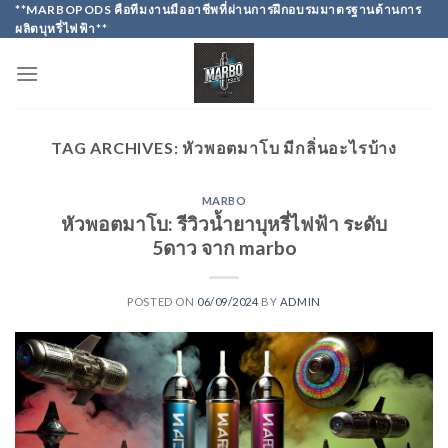
Skip
**MARBOPODS คือทีมงานมืออาชีพที่ผ่านการฝึกอบรมมาตรฐานด้านการ
ผลิตบุหรี่ไฟฟ้า**
to
content
TAG ARCHIVES:
หัวพอตมาโบ มีกลิ่นอะไรบ้าง
MARBO
หัวพอตมาโบ: รีวิวน้ำยาบุหรี่ไฟฟ้า ระดับ
5ดาว จาก marbo
POSTED ON
06/09/2024
BY
ADMIN