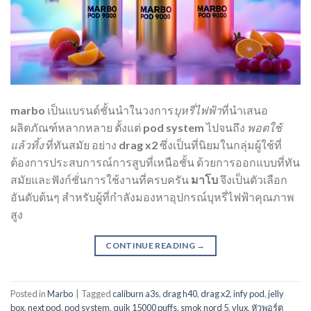
marbo
เป็นแบรนด์ชั้นนำในวงการ
บุหรี่ไฟฟ้า
ที่นำเสนอ
ผลิตภัณฑ์หลากหลาย ตั้งแต่
pod system
ไปจนถึง
พอตใช้
แล้วทิ้ง
ที่ทันสมัย อย่าง
drag x2
ซึ่งเป็นที่นิยมในกลุ่มผู้ใช้ที่
ต้องการประสบการณ์การสูบที่เหนือชั้น ด้วยการออกแบบที่ทัน
สมัยและฟังก์ชั่นการใช้งานที่ครบครัน
มาโบ
จึงเป็นตัวเลือก
อันดับต้นๆ สำหรับผู้ที่กำลังมองหาอุปกรณ์บุหรี่ไฟฟ้าคุณภาพ
สูง
CONTINUE READING
→
Posted in
Marbo
|
Tagged
caliburn a3s
,
drag h40
,
drag x2
,
infy pod
,
jelly
box
,
next pod
,
pod system
,
quik 15000 puffs
,
smok nord 5
,
vlux
,
หัวพอร์ต