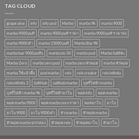
TAG CLOUD
grape aloe
infy
infy pod
Marbo
marbo 9k
marbo 9000
marbo 9000 puff
marbo 9000 puff ราคา
marbo 9000 puff ราคาส่ง
marbo 9000 คํา
marbo 13000 puff
Marbo Bar 9K
marbo bar 9000 puffs
marbo nic 50
marbo pod
Marbo SaltNic
Marbo Zero
marbo zero pod
marbo zero หัวพอต
marbo หัวพอต
marbo ใช้แล้วทิ้ง
pod marbo
relx
relx creator
relx infinity
relx infinity 2
SaltHub
salthub marbo
บุหรี่ไฟฟ้า marbo
บุหรี่ไฟฟ้า marbo 9k
บุหรี่ไฟฟ้ามาโบ
พอต infy
พอต marbo
พอต marbo 9000
พอต marbo zero ราคา
พอตมาโบ
มาโบ
มาโบ 9000
มาโบ 9000 คํา
หัว marbo
หัวพอต marbo
หัวพอต marbo ยกกล่อง
หัวพอต relx
หัวพอตมาโบ
หัวมาโบ