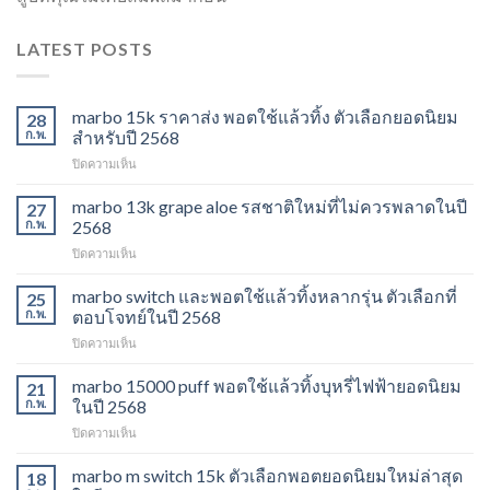
LATEST POSTS
marbo 15k ราคาส่ง พอตใช้แล้วทิ้ง ตัวเลือกยอดนิยม
28
ก.พ.
สำหรับปี 2568
บน
ปิดความเห็น
marbo
15k
marbo 13k grape aloe รสชาติใหม่ที่ไม่ควรพลาดในปี
27
ราคา
ก.พ.
2568
ส่ง
บน
ปิดความเห็น
พอต
marbo
ใช้
13k
marbo switch และพอตใช้แล้วทิ้งหลากรุ่น ตัวเลือกที่
แล้ว
25
grape
ทิ้ง
ก.พ.
ตอบโจทย์ในปี 2568
aloe
ตัว
บน
ปิดความเห็น
รสชาติ
เลือก
marbo
ใหม่
ยอด
switch
marbo 15000 puff พอตใช้แล้วทิ้งบุหรี่ไฟฟ้ายอดนิยม
ที่
21
นิยม
และ
ไม่
ก.พ.
ในปี 2568
สำหรับ
พอต
ควร
ปี
บน
ปิดความเห็น
ใช้
พลาด
2568
marbo
แล้ว
ในปี
15000
marbo m switch 15k ตัวเลือกพอตยอดนิยมใหม่ล่าสุด
ทิ้ง
18
2568
puff