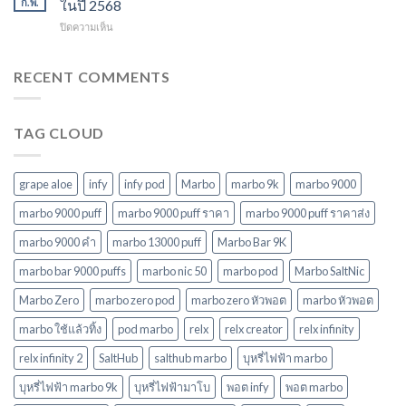
หลาก
ก.พ.
ในปี 2568
พอต
รุ่น
บน
ปิดความเห็น
ใช้
ตัว
marbo
แล้ว
เลือก
m
ทิ้ง
ที่
switch
RECENT COMMENTS
บุหรี่
ตอบ
15k
ไฟฟ้า
โจทย์
ตัว
ยอด
ในปี
เลือก
นิยม
2568
TAG CLOUD
พอ
ในปี
ต
2568
ยอด
นิยม
grape aloe
infy
infy pod
Marbo
marbo 9k
marbo 9000
ใหม่
ล่าสุด
marbo 9000 puff
marbo 9000 puff ราคา
marbo 9000 puff ราคาส่ง
ในปี
marbo 9000 คํา
marbo 13000 puff
Marbo Bar 9K
2568
marbo bar 9000 puffs
marbo nic 50
marbo pod
Marbo SaltNic
Marbo Zero
marbo zero pod
marbo zero หัวพอต
marbo หัวพอต
marbo ใช้แล้วทิ้ง
pod marbo
relx
relx creator
relx infinity
relx infinity 2
SaltHub
salthub marbo
บุหรี่ไฟฟ้า marbo
บุหรี่ไฟฟ้า marbo 9k
บุหรี่ไฟฟ้ามาโบ
พอต infy
พอต marbo