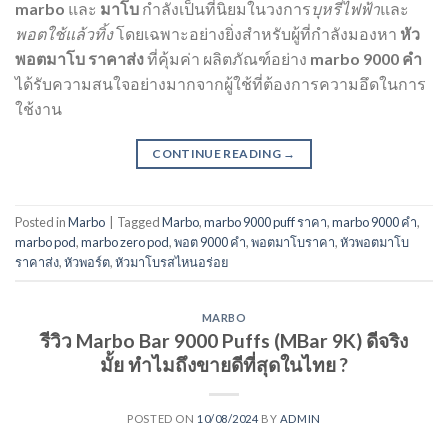
marbo
และ
มาโบ
กำลังเป็นที่นิยมในวงการ
บุหรี่ไฟฟ้า
และ
พอตใช้แล้วทิ้ง
โดยเฉพาะอย่างยิ่งสำหรับผู้ที่กำลังมองหา
หัว
พอตมาโบ ราคาส่ง
ที่คุ้มค่า ผลิตภัณฑ์อย่าง
marbo 9000 คํา
ได้รับความสนใจอย่างมากจากผู้ใช้ที่ต้องการความอึดในการ
ใช้งาน
CONTINUE READING
→
Posted in
Marbo
|
Tagged
Marbo
,
marbo 9000 puff ราคา
,
marbo 9000 คํา
,
marbo pod
,
marbo zero pod
,
พอต 9000 คํา
,
พอตมาโบราคา
,
หัวพอตมาโบ
ราคาส่ง
,
หัวพอร์ต
,
หัวมาโบรสไหนอร่อย
MARBO
รีวิว Marbo Bar 9000 Puffs (MBar 9K) ดีจริง
มั้ย ทำไมถึงขายดีที่สุดในไทย ?
POSTED ON
10/08/2024
BY
ADMIN