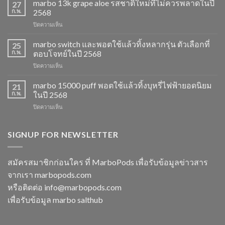
marbo 13k grape aloe รสชาติใหม่ที่ไม่ควรพลาดในปี
27
ราคา
ก.พ.
2568
ส่ง
บน
ปิดความเห็น
พอต
marbo
ใช้
13k
marbo switch และพอตใช้แล้วทิ้งหลากรุ่น ตัวเลือกที่
แล้ว
25
grape
ทิ้ง
ก.พ.
ตอบโจทย์ในปี 2568
aloe
ตัว
บน
ปิดความเห็น
รสชาติ
เลือก
marbo
ใหม่
ยอด
switch
marbo 15000 puff พอตใช้แล้วทิ้งบุหรี่ไฟฟ้ายอดนิยม
ที่
21
นิยม
และ
ไม่
ก.พ.
ในปี 2568
สำหรับ
พอต
ควร
ปี
บน
ปิดความเห็น
ใช้
พลาด
2568
marbo
แล้ว
ในปี
15000
ทิ้ง
2568
puff
SIGNUP FOR NEWSLETTER
หลาก
พอต
รุ่น
ใช้
ตัว
แล้ว
เลือก
สมัครสมาชิกก่อนใคร ที่ MarboPods เพื่อรับข้อมูลข่าวสาร
ทิ้ง
ที่
จากเรา marbopods.com
บุหรี่
ตอบ
ไฟฟ้า
โจทย์
หรือติดต่อ
info@marbopods.com
ยอด
ในปี
เพื่อรับข้อมูล marbo salthub
นิยม
2568
ในปี
2568