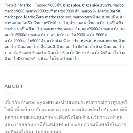
Posted in
Marbo
|
Tagged
9000คำ
,
grape aloe
,
grape aloe แปลว่า
,
Marbo
,
marbo 9000
,
marbo 9000 puff
,
marbo 9000 คํา
,
marbo 9k
,
Marbo Bar 9K
,
marbo pod
,
Marbo Zero
,
marbo zero pod
,
marbo zero หัวพอต
,
ซอลนิค
,
น้ํา
ยาซอลนิค นิค50
,
น้ํายาบุหรี่ไฟฟ้า มาโบ
,
น้ำยาพอต
,
น้ำยามาโบ
,
บุหรี่ไฟฟ้า
marbo
,
บุหรี่ไฟฟ้ามาโบ
,
พอต marbo
,
พอต มาโบ
,
พอต9000คํา
,
พอตมาโบ
,
พอ
ตมาโบ9000คํา
,
พอตมาโบราคา
,
มาโบ
,
มาโบ 9000
,
มาโบ 9000 คํา
,
มาโบ9000
,
มาโบ9000คํา
,
มาโบม่วง
,
หัว marbo
,
หัวพอด
,
หัวพอต marbo
,
หัวพอ
ตมาโบ
,
หัวพอตมาโบ กลิ่นไหนดี
,
หัวพอตมาโบ มีกลิ่นอะไรบ้าง
,
หัวพอตมาโบ
ราคาส่ง
,
หัวพอท
,
หัวพอร์ต
,
หัวมาโบ
,
หัวมาโบนิค 50
,
หัวมาโบมีกลิ่นอะไรบ้าง
,
หัวมาโบมีรสอะไรบ้าง
,
หัวมาโบโร่
,
เครื่องมาโบ
ABOUT
เกี่ยวกับ Marbo By SaltHub นำเสนอประสบการณ์การสูบบุหรี่
ไฟฟ้าที่เหนือระดับและสะดวกสบาย เพลิดเพลินไปกับรสชาติที่
หลากหลายและคุณภาพระดับพรีเมียม ด้วยนวัตกรรมล่าสุด
และการออกแบบที่ทันสมัย Marbo มอบความพึงพอใจในการ
สูบที่คุณไม่เคยสัมผัสมาก่อน