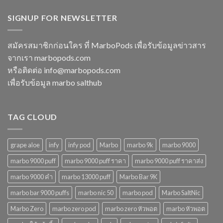
ในปี
15000
ทิ้ง
2568
puff
SIGNUP FOR NEWSLETTER
หลาก
พอต
รุ่น
ใช้
ตัว
แล้ว
เลือก
สมัครสมาชิกก่อนใคร ที่ MarboPods เพื่อรับข้อมูลข่าวสาร
ทิ้ง
ที่
จากเรา marbopods.com
บุหรี่
ตอบ
ไฟฟ้า
โจทย์
หรือติดต่อ
info@marbopods.com
ยอด
ในปี
เพื่อรับข้อมูล marbo salthub
นิยม
2568
ในปี
2568
TAG CLOUD
grape aloe
infy
infy pod
Marbo
marbo 9k
marbo 9000
marbo 9000 puff
marbo 9000 puff ราคา
marbo 9000 puff ราคาส่ง
marbo 9000 คํา
marbo 13000 puff
Marbo Bar 9K
marbo bar 9000 puffs
marbo nic 50
marbo pod
Marbo SaltNic
Marbo Zero
marbo zero pod
marbo zero หัวพอต
marbo หัวพอต