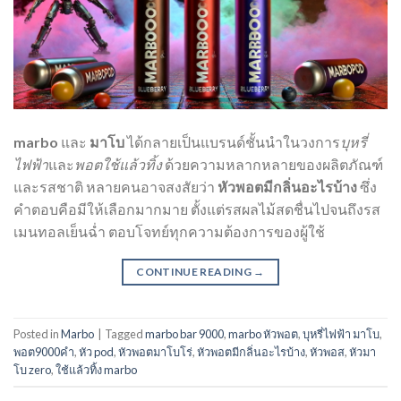
marbo
และ
มาโบ
ได้กลายเป็นแบรนด์ชั้นนำในวงการ
บุหรี่
ไฟฟ้า
และ
พอตใช้แล้วทิ้ง
ด้วยความหลากหลายของผลิตภัณฑ์
และรสชาติ หลายคนอาจสงสัยว่า
หัวพอตมีกลิ่นอะไรบ้าง
ซึ่ง
คำตอบคือมีให้เลือกมากมาย ตั้งแต่รสผลไม้สดชื่นไปจนถึงรส
เมนทอลเย็นฉ่ำ ตอบโจทย์ทุกความต้องการของผู้ใช้
CONTINUE READING
→
Posted in
Marbo
|
Tagged
marbo bar 9000
,
marbo หัวพอต
,
บุหรี่ไฟฟ้า มาโบ
,
พอต9000คำ
,
หัว pod
,
หัวพอตมาโบโร่
,
หัวพอตมีกลิ่นอะไรบ้าง
,
หัวพอส
,
หัวมา
โบ zero
,
ใช้แล้วทิ้ง marbo