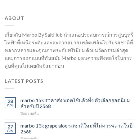
ABOUT
เกี่ยวกับ Marbo By SaltHub นำเสนอประสบการณ์การสูบบุหรี่
ไฟฟ้าที่เหนือระดับและสะดวกสบาย เพลิดเพลินไปกับรสชาติที่
หลากหลายและคุณภาพระดับพรีเมียม ด้วยนวัตกรรมล่าสุด
และการออกแบบที่ทันสมัย Marbo มอบความพึงพอใจในการ
สูบที่คุณไม่เคยสัมผัสมาก่อน
LATEST POSTS
marbo 15k ราคาส่ง พอตใช้แล้วทิ้ง ตัวเลือกยอดนิยม
28
ก.พ.
สำหรับปี 2568
บน
ปิดความเห็น
marbo
15k
marbo 13k grape aloe รสชาติใหม่ที่ไม่ควรพลาดในปี
27
ราคา
ก.พ.
2568
ส่ง
บน
ปิดความเห็น