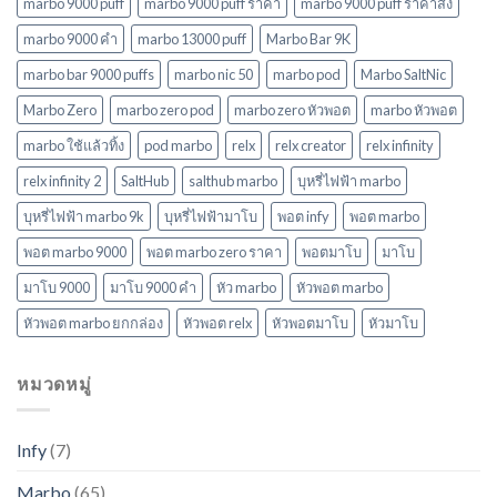
ล่าสุด
marbo 9000 puff
marbo 9000 puff ราคา
marbo 9000 puff ราคาส่ง
ในปี
marbo 9000 คํา
marbo 13000 puff
Marbo Bar 9K
2568
marbo bar 9000 puffs
marbo nic 50
marbo pod
Marbo SaltNic
Marbo Zero
marbo zero pod
marbo zero หัวพอต
marbo หัวพอต
marbo ใช้แล้วทิ้ง
pod marbo
relx
relx creator
relx infinity
relx infinity 2
SaltHub
salthub marbo
บุหรี่ไฟฟ้า marbo
บุหรี่ไฟฟ้า marbo 9k
บุหรี่ไฟฟ้ามาโบ
พอต infy
พอต marbo
พอต marbo 9000
พอต marbo zero ราคา
พอตมาโบ
มาโบ
มาโบ 9000
มาโบ 9000 คํา
หัว marbo
หัวพอต marbo
หัวพอต marbo ยกกล่อง
หัวพอต relx
หัวพอตมาโบ
หัวมาโบ
หมวดหมู่
Infy
(7)
Marbo
(65)