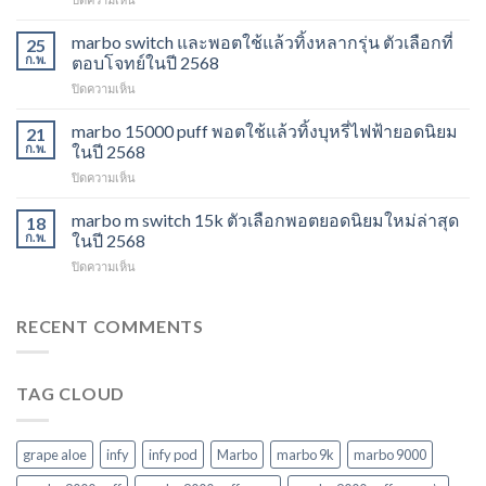
พอต
marbo
ใช้
13k
marbo switch และพอตใช้แล้วทิ้งหลากรุ่น ตัวเลือกที่
แล้ว
25
grape
ทิ้ง
ก.พ.
ตอบโจทย์ในปี 2568
aloe
ตัว
บน
ปิดความเห็น
รสชาติ
เลือก
marbo
ใหม่
ยอด
switch
marbo 15000 puff พอตใช้แล้วทิ้งบุหรี่ไฟฟ้ายอดนิยม
ที่
21
นิยม
และ
ไม่
ก.พ.
ในปี 2568
สำหรับ
พอต
ควร
ปี
บน
ปิดความเห็น
ใช้
พลาด
2568
marbo
แล้ว
ในปี
15000
marbo m switch 15k ตัวเลือกพอตยอดนิยมใหม่ล่าสุด
ทิ้ง
18
2568
puff
หลาก
ก.พ.
ในปี 2568
พอต
รุ่น
บน
ปิดความเห็น
ใช้
ตัว
marbo
แล้ว
เลือก
m
ทิ้ง
ที่
switch
RECENT COMMENTS
บุหรี่
ตอบ
15k
ไฟฟ้า
โจทย์
ตัว
ยอด
ในปี
เลือก
นิยม
2568
TAG CLOUD
พอ
ในปี
ต
2568
ยอด
นิยม
grape aloe
infy
infy pod
Marbo
marbo 9k
marbo 9000
ใหม่