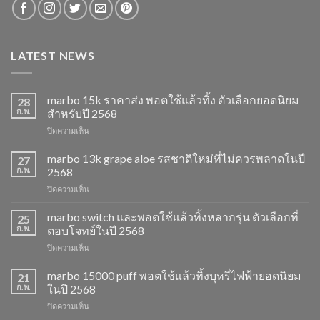
LATEST NEWS
marbo 15k ราคาส่ง พอตใช้แล้วทิ้ง ตัวเลือกยอดนิยม
28
ก.พ.
สำหรับปี 2568
บน
ปิดความเห็น
marbo
15k
marbo 13k grape aloe รสชาติใหม่ที่ไม่ควรพลาดในปี
27
ราคา
ก.พ.
2568
ส่ง
บน
ปิดความเห็น
พอต
marbo
ใช้
13k
marbo switch และพอตใช้แล้วทิ้งหลากรุ่น ตัวเลือกที่
แล้ว
25
grape
ทิ้ง
ก.พ.
ตอบโจทย์ในปี 2568
aloe
ตัว
บน
ปิดความเห็น
รสชาติ
เลือก
marbo
ใหม่
ยอด
switch
marbo 15000 puff พอตใช้แล้วทิ้งบุหรี่ไฟฟ้ายอดนิยม
ที่
21
นิยม
และ
ไม่
ก.พ.
ในปี 2568
สำหรับ
พอต
ควร
ปี
บน
ปิดความเห็น
ใช้
พลาด
2568
marbo
แล้ว