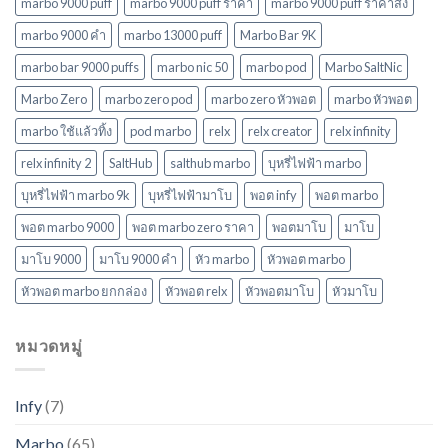
ล่าสุด
marbo 9000 puff
marbo 9000 puff ราคา
marbo 9000 puff ราคาส่ง
ในปี
marbo 9000 คํา
marbo 13000 puff
Marbo Bar 9K
2568
marbo bar 9000 puffs
marbo nic 50
marbo pod
Marbo SaltNic
Marbo Zero
marbo zero pod
marbo zero หัวพอต
marbo หัวพอต
marbo ใช้แล้วทิ้ง
pod marbo
relx
relx creator
relx infinity
relx infinity 2
SaltHub
salthub marbo
บุหรี่ไฟฟ้า marbo
บุหรี่ไฟฟ้า marbo 9k
บุหรี่ไฟฟ้ามาโบ
พอต infy
พอต marbo
พอต marbo 9000
พอต marbo zero ราคา
พอตมาโบ
มาโบ
มาโบ 9000
มาโบ 9000 คํา
หัว marbo
หัวพอต marbo
หัวพอต marbo ยกกล่อง
หัวพอต relx
หัวพอตมาโบ
หัวมาโบ
หมวดหมู่
Infy
(7)
Marbo
(65)