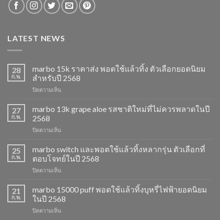
LATEST NEWS
marbo 15k ราคาส่ง พอตใช้แล้วทิ้ง ตัวเลือกยอดนิยม
28
ก.พ.
สำหรับปี 2568
บน
ปิดความเห็น
marbo
15k
marbo 13k grape aloe รสชาติใหม่ที่ไม่ควรพลาดในปี
27
ราคา
ก.พ.
2568
ส่ง
บน
ปิดความเห็น
พอต
marbo
ใช้
13k
marbo switch และพอตใช้แล้วทิ้งหลากรุ่น ตัวเลือกที่
แล้ว
25
grape
ทิ้ง
ก.พ.
ตอบโจทย์ในปี 2568
aloe
ตัว
บน
ปิดความเห็น
รสชาติ
เลือก
marbo
ใหม่
ยอด
switch
marbo 15000 puff พอตใช้แล้วทิ้งบุหรี่ไฟฟ้ายอดนิยม
ที่
21
นิยม
และ
ไม่
ก.พ.
ในปี 2568
สำหรับ
พอต
ควร
ปี
บน
ปิดความเห็น
ใช้
พลาด
2568
marbo
แล้ว