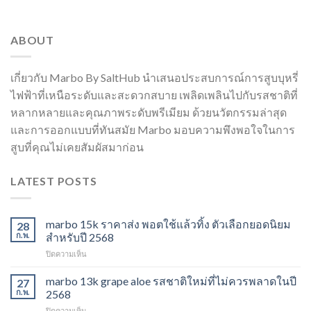
ABOUT
เกี่ยวกับ Marbo By SaltHub นำเสนอประสบการณ์การสูบบุหรี่
ไฟฟ้าที่เหนือระดับและสะดวกสบาย เพลิดเพลินไปกับรสชาติที่
หลากหลายและคุณภาพระดับพรีเมียม ด้วยนวัตกรรมล่าสุด
และการออกแบบที่ทันสมัย Marbo มอบความพึงพอใจในการ
สูบที่คุณไม่เคยสัมผัสมาก่อน
LATEST POSTS
marbo 15k ราคาส่ง พอตใช้แล้วทิ้ง ตัวเลือกยอดนิยม
28
ก.พ.
สำหรับปี 2568
บน
ปิดความเห็น
marbo
15k
marbo 13k grape aloe รสชาติใหม่ที่ไม่ควรพลาดในปี
27
ราคา
ก.พ.
2568
ส่ง
บน
ปิดความเห็น