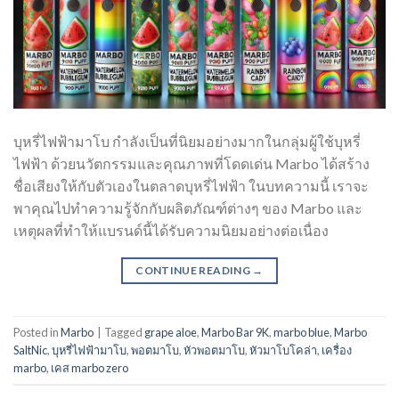
บุหรี่ไฟฟ้ามาโบ กำลังเป็นที่นิยมอย่างมากในกลุ่มผู้ใช้บุหรี่
ไฟฟ้า ด้วยนวัตกรรมและคุณภาพที่โดดเด่น Marbo ได้สร้าง
ชื่อเสียงให้กับตัวเองในตลาดบุหรี่ไฟฟ้า ในบทความนี้ เราจะ
พาคุณไปทำความรู้จักกับผลิตภัณฑ์ต่างๆ ของ Marbo และ
เหตุผลที่ทำให้แบรนด์นี้ได้รับความนิยมอย่างต่อเนื่อง
CONTINUE READING
→
Posted in
Marbo
|
Tagged
grape aloe
,
Marbo Bar 9K
,
marbo blue
,
Marbo
SaltNic
,
บุหรี่ไฟฟ้ามาโบ
,
พอตมาโบ
,
หัวพอตมาโบ
,
หัวมาโบโคล่า
,
เครื่อง
marbo
,
เคส marbo zero