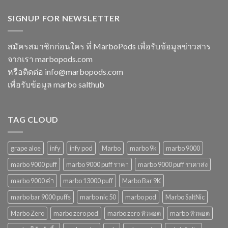
ในปี
15000
ทิ้ง
2568
puff
SIGNUP FOR NEWSLETTER
หลาก
พอต
รุ่น
ใช้
ตัว
แล้ว
เลือก
สมัครสมาชิกก่อนใคร ที่ MarboPods เพื่อรับข้อมูลข่าวสาร
ทิ้ง
ที่
จากเรา marbopods.com
บุหรี่
ตอบ
ไฟฟ้า
โจทย์
หรือติดต่อ
info@marbopods.com
ยอด
ในปี
เพื่อรับข้อมูล marbo salthub
นิยม
2568
ในปี
2568
TAG CLOUD
grape aloe
infy
infy pod
Marbo
marbo 9k
marbo 9000
marbo 9000 puff
marbo 9000 puff ราคา
marbo 9000 puff ราคาส่ง
marbo 9000 คํา
marbo 13000 puff
Marbo Bar 9K
marbo bar 9000 puffs
marbo nic 50
marbo pod
Marbo SaltNic
Marbo Zero
marbo zero pod
marbo zero หัวพอต
marbo หัวพอต