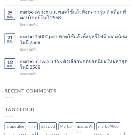
พอต
marbo
ใช้
13k
marbo switch และพอตใช้แล้วทิ้งหลากรุ่น ตัวเลือกที่
แล้ว
25
grape
ทิ้ง
ก.พ.
ตอบโจทย์ในปี 2568
aloe
ตัว
บน
ปิดความเห็น
รสชาติ
เลือก
marbo
ใหม่
ยอด
switch
marbo 15000 puff พอตใช้แล้วทิ้งบุหรี่ไฟฟ้ายอดนิยม
ที่
21
นิยม
และ
ไม่
ก.พ.
ในปี 2568
สำหรับ
พอต
ควร
ปี
บน
ปิดความเห็น
ใช้
พลาด
2568
marbo
แล้ว
ในปี
15000
marbo m switch 15k ตัวเลือกพอตยอดนิยมใหม่ล่าสุด
ทิ้ง
18
2568
puff
หลาก
ก.พ.
ในปี 2568
พอต
รุ่น
บน
ปิดความเห็น
ใช้
ตัว
marbo
แล้ว
เลือก
m
ทิ้ง
ที่
switch
RECENT COMMENTS
บุหรี่
ตอบ
15k
ไฟฟ้า
โจทย์
ตัว
ยอด
ในปี
เลือก
นิยม
2568
TAG CLOUD
พอ
ในปี
ต
2568
ยอด
นิยม
grape aloe
infy
infy pod
Marbo
marbo 9k
marbo 9000
ใหม่