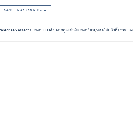
CONTINUE READING
→
creator
,
relx essential
,
พอต5000คํา
,
พอตดูดแล้วทิ้ง
,
พอตอินฟี่
,
พอตใช้แล้วทิ้ง ราคาส่ง