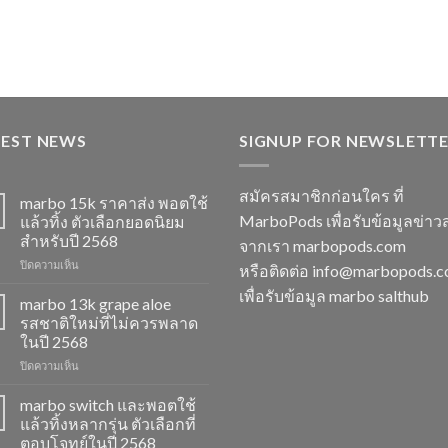
TEST NEWS
SIGNUP FOR NEWSLETT
สมัครสมาชิกก่อนใคร ที่
marbo 15k ราคาส่ง พอตใช้
MarboPods เพื่อรับข้อมูลข่าว
แล้วทิ้ง ตัวเลือกยอดนิยม
สำหรับปี 2568
จากเรา marbopods.com
บน
ปิดความเห็น
หรือติดต่อ
info@marbopods.
marbo
เพื่อรับข้อมูล marbo salthub
15k
marbo 13k grape aloe
ราคา
รสชาติใหม่ที่ไม่ควรพลาด
ส่ง
ในปี 2568
พอต
บน
ปิดความเห็น
ใช้
marbo
แล้ว
13k
ทิ้ง
marbo switch และพอตใช้
grape
ตัว
แล้วทิ้งหลากรุ่น ตัวเลือกที่
aloe
เลือก
ตอบโจทย์ในปี 2568