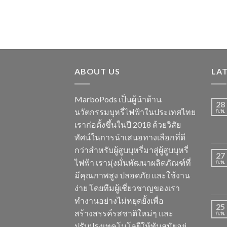
ABOUT US
LA
MarboPods เป็นผู้นำด้าน
28
นวัตกรรมบุหรี่ไฟฟ้าในประเทศไทย
ก.พ.
เราก่อตั้งขึ้นในปี 2018 ด้วยวิสัย
ทัศน์ในการนำเสนอทางเลือกที่ดี
กว่าสำหรับผู้สูบบุหรี่มาสู่ผู้สูบบุหรี่
27
ไฟฟ้า เรามุ่งมั่นพัฒนาผลิตภัณฑ์ที่
ก.พ.
มีคุณภาพสูง ปลอดภัย และใช้งาน
ง่าย โดยทีมผู้เชี่ยวชาญของเรา
ทำงานอย่างไม่หยุดยั้งเพื่อ
25
สร้างสรรค์รสชาติใหม่ๆ และ
ก.พ.
ปรับปรุงเทคโนโลยีให้ทันสมัยอยู่