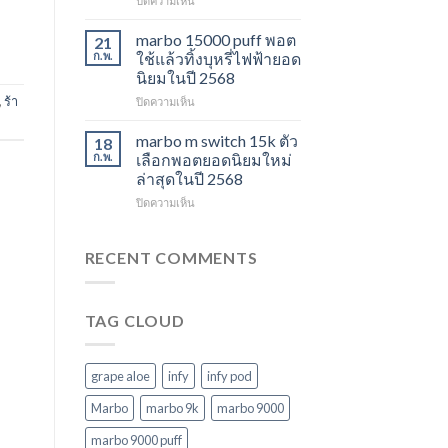
ปิดความเห็น
ไม่
ปี
marbo
ควร
2568
switch
marbo 15000 puff พอต
21
พลาด
และ
ก.พ.
ใช้แล้วทิ้งบุหรี่ไฟฟ้ายอด
ในปี
พอต
นิยมในปี 2568
2568
ใช้
,
ร้า
บน
ปิดความเห็น
แล้ว
marbo
ทิ้ง
15000
หลาก
marbo m switch 15k ตัว
18
puff
รุ่น
ก.พ.
เลือกพอตยอดนิยมใหม่
พอต
ตัว
ล่าสุดในปี 2568
ใช้
เลือก
บน
ปิดความเห็น
แล้ว
ที่
marbo
ทิ้ง
ตอบ
m
บุหรี่
โจทย์
switch
ไฟฟ้า
RECENT COMMENTS
ในปี
15k
ยอด
2568
ตัว
นิยม
เลือก
ในปี
TAG CLOUD
พอ
2568
ต
ยอด
นิยม
grape aloe
infy
infy pod
ใหม่
ล่าสุด
Marbo
marbo 9k
marbo 9000
ในปี
marbo 9000 puff
2568