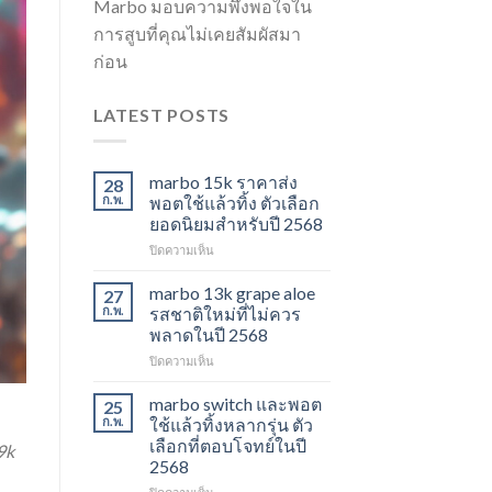
Marbo มอบความพึงพอใจใน
การสูบที่คุณไม่เคยสัมผัสมา
ก่อน
LATEST POSTS
marbo 15k ราคาส่ง
28
ก.พ.
พอตใช้แล้วทิ้ง ตัวเลือก
ยอดนิยมสำหรับปี 2568
บน
ปิดความเห็น
marbo
15k
marbo 13k grape aloe
27
ราคา
ก.พ.
รสชาติใหม่ที่ไม่ควร
ส่ง
พลาดในปี 2568
พอต
บน
ปิดความเห็น
ใช้
marbo
แล้ว
13k
ทิ้ง
marbo switch และพอต
25
grape
ตัว
ก.พ.
ใช้แล้วทิ้งหลากรุ่น ตัว
aloe
เลือก
เลือกที่ตอบโจทย์ในปี
9k
รสชาติ
ยอด
2568
ใหม่
นิยม
ที่
สำหรับ
บน