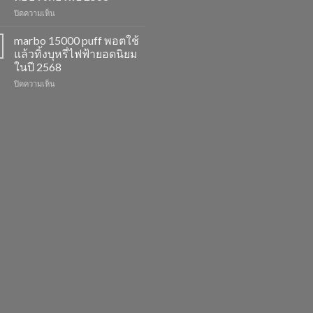
รสชาติ
ยอด
บน
ปิดความเห็น
ใหม่
นิยม
marbo
ที่
สำหรับ
switch
ไม่
ปี
marbo 15000 puff พอตใช้
และ
ควร
2568
แล้วทิ้งบุหรี่ไฟฟ้ายอดนิยม
พอต
พลาด
ในปี 2568
ใช้
ในปี
บน
ปิดความเห็น
แล้ว
2568
marbo
ทิ้ง
15000
หลาก
puff
รุ่น
พอต
ตัว
ใช้
เลือก
แล้ว
ที่
ทิ้ง
ตอบ
บุหรี่
โจทย์
ไฟฟ้า
ในปี
ยอด
2568
นิยม
ในปี
2568