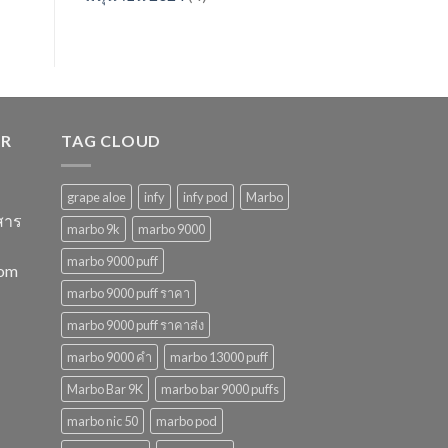
ER
TAG CLOUD
grape aloe
infy
infy pod
Marbo
สาร
marbo 9k
marbo 9000
marbo 9000 puff
com
marbo 9000 puff ราคา
marbo 9000 puff ราคาส่ง
marbo 9000 คํา
marbo 13000 puff
Marbo Bar 9K
marbo bar 9000 puffs
marbo nic 50
marbo pod