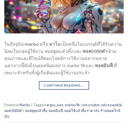
ในปัจจุบัน
marbo
หรือ
มาโบ
เป็นหนึ่งในแบรนด์ที่ได้รับความ
นิยมในกลุ่มผู้ใช้งาน
พอตดูดแล้วทิ้ง
และ
พอต5000คํา
ด้วย
คุณภาพและดีไซน์ที่ตอบโจทย์การใช้งานหลากหลาย
นอกจากนี้ยังมีรุ่นยอดนิยมอย่าง
marbo 9k
และ
พอตอินฟี่
ที่
เหมาะสำหรับทั้งผู้เริ่มต้นและผู้ใช้งานประจำ
CONTINUE READING
→
Posted in
Marbo
|
Tagged
argus
,
jues
,
marbo 9k
,
relx creator
,
relx essential
,
พอต5000คํา
,
พอตดูดแล้วทิ้ง
,
พอตอินฟี่
,
พอตใช้แล้วทิ้ง ราคาส่ง
,
ร้านพอตใกล้
ฉัน