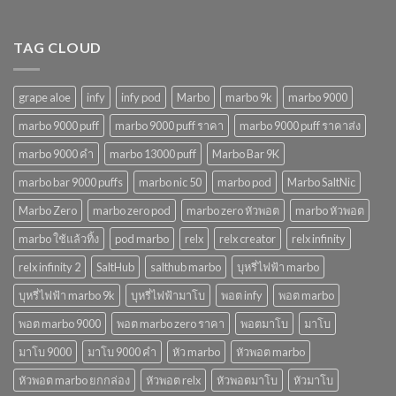
ในปี
2568
TAG CLOUD
grape aloe
infy
infy pod
Marbo
marbo 9k
marbo 9000
marbo 9000 puff
marbo 9000 puff ราคา
marbo 9000 puff ราคาส่ง
marbo 9000 คํา
marbo 13000 puff
Marbo Bar 9K
marbo bar 9000 puffs
marbo nic 50
marbo pod
Marbo SaltNic
Marbo Zero
marbo zero pod
marbo zero หัวพอต
marbo หัวพอต
marbo ใช้แล้วทิ้ง
pod marbo
relx
relx creator
relx infinity
relx infinity 2
SaltHub
salthub marbo
บุหรี่ไฟฟ้า marbo
บุหรี่ไฟฟ้า marbo 9k
บุหรี่ไฟฟ้ามาโบ
พอต infy
พอต marbo
พอต marbo 9000
พอต marbo zero ราคา
พอตมาโบ
มาโบ
มาโบ 9000
มาโบ 9000 คํา
หัว marbo
หัวพอต marbo
หัวพอต marbo ยกกล่อง
หัวพอต relx
หัวพอตมาโบ
หัวมาโบ