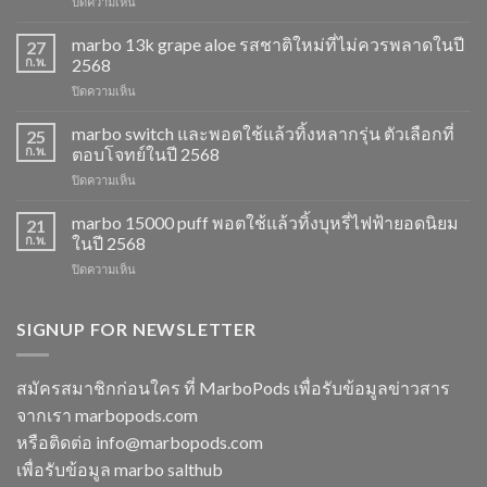
บน
ปิดความเห็น
marbo
15k
marbo 13k grape aloe รสชาติใหม่ที่ไม่ควรพลาดในปี
27
ราคา
ก.พ.
2568
ส่ง
บน
ปิดความเห็น
พอต
marbo
ใช้
13k
marbo switch และพอตใช้แล้วทิ้งหลากรุ่น ตัวเลือกที่
แล้ว
25
grape
ทิ้ง
ก.พ.
ตอบโจทย์ในปี 2568
aloe
ตัว
บน
ปิดความเห็น
รสชาติ
เลือก
marbo
ใหม่
ยอด
switch
marbo 15000 puff พอตใช้แล้วทิ้งบุหรี่ไฟฟ้ายอดนิยม
ที่
21
นิยม
และ
ไม่
ก.พ.
ในปี 2568
สำหรับ
พอต
ควร
ปี
บน
ปิดความเห็น
ใช้
พลาด
2568
marbo
แล้ว
ในปี
15000
ทิ้ง
2568
puff
SIGNUP FOR NEWSLETTER
หลาก
พอต
รุ่น
ใช้
ตัว
แล้ว
เลือก
สมัครสมาชิกก่อนใคร ที่ MarboPods เพื่อรับข้อมูลข่าวสาร
ทิ้ง
ที่
จากเรา marbopods.com
บุหรี่
ตอบ
ไฟฟ้า
โจทย์
หรือติดต่อ
info@marbopods.com
ยอด
ในปี
เพื่อรับข้อมูล marbo salthub
นิยม
2568