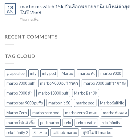
แล้ว
ในปี
15000
marbo m switch 15k ตัวเลือกพอตยอดนิยมใหม่ล่าสุด
ทิ้ง
18
2568
puff
หลาก
ก.พ.
ในปี 2568
พอต
รุ่น
บน
ปิดความเห็น
ใช้
ตัว
marbo
แล้ว
เลือก
m
ทิ้ง
ที่
switch
RECENT COMMENTS
บุหรี่
ตอบ
15k
ไฟฟ้า
โจทย์
ตัว
ยอด
ในปี
เลือก
นิยม
2568
TAG CLOUD
พอ
ในปี
ต
2568
ยอด
นิยม
grape aloe
infy
infy pod
Marbo
marbo 9k
marbo 9000
ใหม่
ล่าสุด
marbo 9000 puff
marbo 9000 puff ราคา
marbo 9000 puff ราคาส่ง
ในปี
marbo 9000 คํา
marbo 13000 puff
Marbo Bar 9K
2568
marbo bar 9000 puffs
marbo nic 50
marbo pod
Marbo SaltNic
Marbo Zero
marbo zero pod
marbo zero หัวพอต
marbo หัวพอต
marbo ใช้แล้วทิ้ง
pod marbo
relx
relx creator
relx infinity
relx infinity 2
SaltHub
salthub marbo
บุหรี่ไฟฟ้า marbo