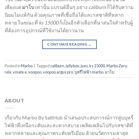
เพียงแต่
มาโบ
เท่านั้น แบรนด์อื่นๆ อย่าง
caliburn
ก็ได้รับความ
นิยมไม่แพ้กัน ด้วยคุณภาพที่เชื่อถือได้และรสชาติที่หลาก
หลาย ในขณะที่
ks 15000
ก็เป็นอีกตัวเลือกที่น่าสนใจสำหรับผู้
ที่ต้องการอุปกรณ์ที่ใช้งานได้ยาวนาน
CONTINUE READING
→
Posted in
Marbo
|
Tagged
caliburn
,
jellybox
,
jues
,
ks 15000
,
Marbo Zero
,
relx
,
vmate e
,
voopoo
,
voopoo argus pro
,
บุหรี่ไฟฟ้า marbo
,
มาโบ
ABOUT
เกี่ยวกับ Marbo By SaltHub นำเสนอประสบการณ์การสูบบุหรี่
ไฟฟ้าที่เหนือระดับและสะดวกสบาย เพลิดเพลินไปกับรสชาติที่
หลากหลายและคุณภาพระดับพรีเมียม ด้วยนวัตกรรมล่าสุด