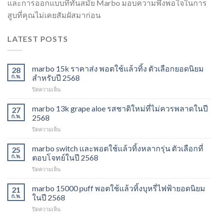
และการออกแบบที่ทันสมัย Marbo มอบความพึงพอใจในการ
สูบที่คุณไม่เคยสัมผัสมาก่อน
LATEST POSTS
marbo 15k ราคาส่ง พอตใช้แล้วทิ้ง ตัวเลือกยอดนิยม
28
ก.พ.
สำหรับปี 2568
บน
ปิดความเห็น
marbo
15k
marbo 13k grape aloe รสชาติใหม่ที่ไม่ควรพลาดในปี
27
ราคา
ก.พ.
2568
ส่ง
บน
ปิดความเห็น
พอต
marbo
ใช้
13k
marbo switch และพอตใช้แล้วทิ้งหลากรุ่น ตัวเลือกที่
แล้ว
25
grape
ทิ้ง
ก.พ.
ตอบโจทย์ในปี 2568
aloe
ตัว
บน
ปิดความเห็น
รสชาติ
เลือก
marbo
ใหม่
ยอด
switch
marbo 15000 puff พอตใช้แล้วทิ้งบุหรี่ไฟฟ้ายอดนิยม
ที่
21
นิยม
และ
ไม่
ก.พ.
ในปี 2568
สำหรับ
พอต
ควร
ปี
บน
ปิดความเห็น
ใช้
พลาด
2568
marbo