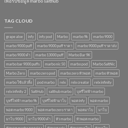
เพื่อรับข้อมูล marbo salthub
นิยม
2568
ในปี
2568
TAG CLOUD
grape aloe
infy
infy pod
Marbo
marbo 9k
marbo 9000
marbo 9000 puff
marbo 9000 puff ราคา
marbo 9000 puff ราคาส่ง
marbo 9000 คํา
marbo 13000 puff
Marbo Bar 9K
marbo bar 9000 puffs
marbo nic 50
marbo pod
Marbo SaltNic
Marbo Zero
marbo zero pod
marbo zero หัวพอต
marbo หัวพอต
marbo ใช้แล้วทิ้ง
pod marbo
relx
relx creator
relx infinity
relx infinity 2
SaltHub
salthub marbo
บุหรี่ไฟฟ้า marbo
บุหรี่ไฟฟ้า marbo 9k
บุหรี่ไฟฟ้ามาโบ
พอต infy
พอต marbo
พอต marbo 9000
พอต marbo zero ราคา
พอตมาโบ
มาโบ
มาโบ 9000
มาโบ 9000 คํา
หัว marbo
หัวพอต marbo