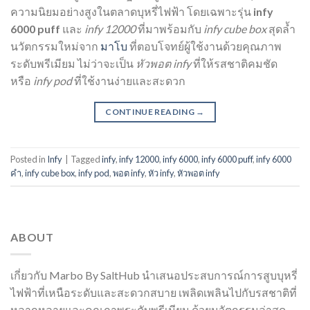
ความนิยมอย่างสูงในตลาดบุหรี่ไฟฟ้า โดยเฉพาะรุ่น
infy
6000 puff
และ
infy 12000
ที่มาพร้อมกับ
infy cube box
สุดล้ำ
นวัตกรรมใหม่จาก
มาโบ
ที่ตอบโจทย์ผู้ใช้งานด้วยคุณภาพ
ระดับพรีเมียม ไม่ว่าจะเป็น
หัวพอต infy
ที่ให้รสชาติคมชัด
หรือ
infy pod
ที่ใช้งานง่ายและสะดวก
CONTINUE READING
→
Posted in
Infy
|
Tagged
infy
,
infy 12000
,
infy 6000
,
infy 6000 puff
,
infy 6000
คํา
,
infy cube box
,
infy pod
,
พอต infy
,
หัว infy
,
หัวพอต infy
ABOUT
เกี่ยวกับ Marbo By SaltHub นำเสนอประสบการณ์การสูบบุหรี่
ไฟฟ้าที่เหนือระดับและสะดวกสบาย เพลิดเพลินไปกับรสชาติที่
หลากหลายและคุณภาพระดับพรีเมียม ด้วยนวัตกรรมล่าสุด