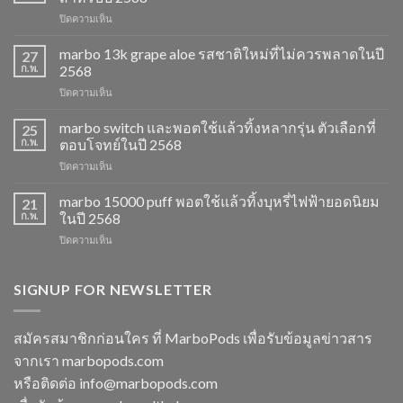
บน
ปิดความเห็น
marbo
15k
marbo 13k grape aloe รสชาติใหม่ที่ไม่ควรพลาดในปี
27
ราคา
ก.พ.
2568
ส่ง
บน
ปิดความเห็น
พอต
marbo
ใช้
13k
marbo switch และพอตใช้แล้วทิ้งหลากรุ่น ตัวเลือกที่
แล้ว
25
grape
ทิ้ง
ก.พ.
ตอบโจทย์ในปี 2568
aloe
ตัว
บน
ปิดความเห็น
รสชาติ
เลือก
marbo
ใหม่
ยอด
switch
marbo 15000 puff พอตใช้แล้วทิ้งบุหรี่ไฟฟ้ายอดนิยม
ที่
21
นิยม
และ
ไม่
ก.พ.
ในปี 2568
สำหรับ
พอต
ควร
ปี
บน
ปิดความเห็น
ใช้
พลาด
2568
marbo
แล้ว
ในปี
15000
ทิ้ง
2568
puff
SIGNUP FOR NEWSLETTER
หลาก
พอต
รุ่น
ใช้
ตัว
แล้ว
เลือก
สมัครสมาชิกก่อนใคร ที่ MarboPods เพื่อรับข้อมูลข่าวสาร
ทิ้ง
ที่
จากเรา marbopods.com
บุหรี่
ตอบ
ไฟฟ้า
โจทย์
หรือติดต่อ
info@marbopods.com
ยอด
ในปี