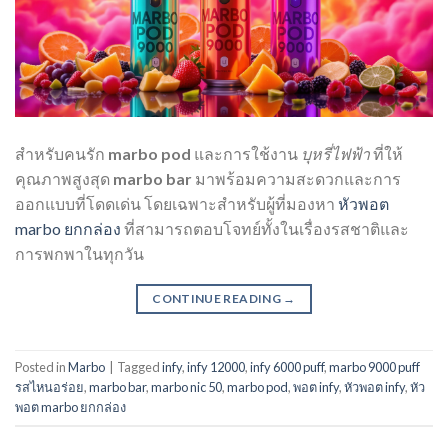
สำหรับคนรัก
marbo pod
และการใช้งาน
บุหรี่ไฟฟ้า
ที่ให้
คุณภาพสูงสุด
marbo bar
มาพร้อมความสะดวกและการ
ออกแบบที่โดดเด่น โดยเฉพาะสำหรับผู้ที่มองหา
หัวพอต
marbo ยกกล่อง
ที่สามารถตอบโจทย์ทั้งในเรื่องรสชาติและ
การพกพาในทุกวัน
CONTINUE READING
→
Posted in
Marbo
|
Tagged
infy
,
infy 12000
,
infy 6000 puff
,
marbo 9000 puff
รสไหนอร่อย
,
marbo bar
,
marbo nic 50
,
marbo pod
,
พอต infy
,
หัวพอต infy
,
หัว
พอต marbo ยกกล่อง