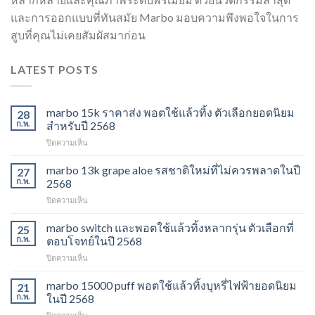
และการออกแบบที่ทันสมัย Marbo มอบความพึงพอใจในการ
สูบที่คุณไม่เคยสัมผัสมาก่อน
LATEST POSTS
marbo 15k ราคาส่ง พอตใช้แล้วทิ้ง ตัวเลือกยอดนิยม
28
ก.พ.
สำหรับปี 2568
บน
ปิดความเห็น
marbo
15k
marbo 13k grape aloe รสชาติใหม่ที่ไม่ควรพลาดในปี
27
ราคา
ก.พ.
2568
ส่ง
บน
ปิดความเห็น
พอต
marbo
ใช้
13k
marbo switch และพอตใช้แล้วทิ้งหลากรุ่น ตัวเลือกที่
แล้ว
25
grape
ทิ้ง
ก.พ.
ตอบโจทย์ในปี 2568
aloe
ตัว
บน
ปิดความเห็น
รสชาติ
เลือก
marbo
ใหม่
ยอด
switch
marbo 15000 puff พอตใช้แล้วทิ้งบุหรี่ไฟฟ้ายอดนิยม
ที่
21
นิยม
และ
ไม่
ก.พ.
ในปี 2568
สำหรับ
พอต
ควร
ปี
บน