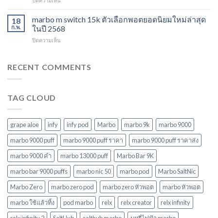
ปิดความเห็น
ใช้
พลาด
2568
marbo
แล้ว
ในปี
15000
marbo m switch 15k ตัวเลือกพอตยอดนิยมใหม่ล่าสุด
ทิ้ง
18
2568
puff
หลาก
ก.พ.
ในปี 2568
พอต
รุ่น
บน
ปิดความเห็น
ใช้
ตัว
marbo
แล้ว
เลือก
m
ทิ้ง
ที่
switch
RECENT COMMENTS
บุหรี่
ตอบ
15k
ไฟฟ้า
โจทย์
ตัว
ยอด
ในปี
เลือก
นิยม
2568
TAG CLOUD
พอ
ในปี
ต
2568
ยอด
นิยม
grape aloe
infy
infy pod
Marbo
marbo 9k
marbo 9000
ใหม่
ล่าสุด
marbo 9000 puff
marbo 9000 puff ราคา
marbo 9000 puff ราคาส่ง
ในปี
marbo 9000 คํา
marbo 13000 puff
Marbo Bar 9K
2568
marbo bar 9000 puffs
marbo nic 50
marbo pod
Marbo SaltNic
Marbo Zero
marbo zero pod
marbo zero หัวพอต
marbo หัวพอต
marbo ใช้แล้วทิ้ง
pod marbo
relx
relx creator
relx infinity