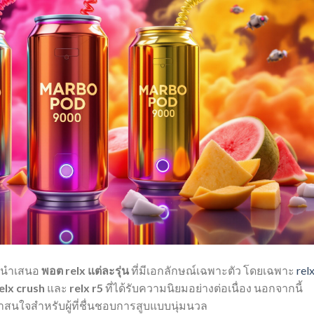
นำเสนอ
พอต relx แต่ละรุ่น
ที่มีเอกลักษณ์เฉพาะตัว โดยเฉพาะ
rel
elx crush
และ
relx r5
ที่ได้รับความนิยมอย่างต่อเนื่อง นอกจากนี้
่น่าสนใจสำหรับผู้ที่ชื่นชอบการสูบแบบนุ่มนวล