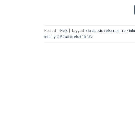
Posted in
Relx
|
Tagged
relx classic
,
relx crush
,
relx inf
infinity 2
,
หัวพอต relx ราคาส่ง