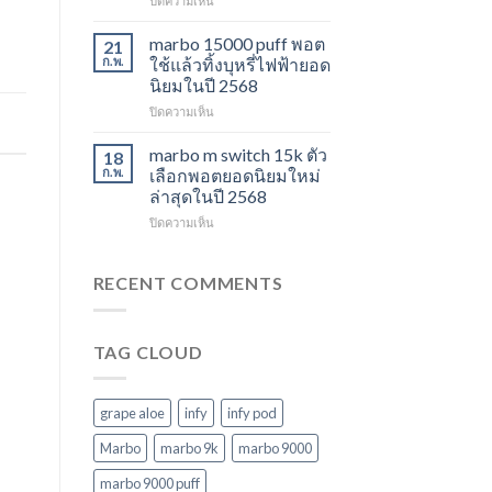
ปิดความเห็น
ไม่
ปี
marbo
ควร
2568
switch
marbo 15000 puff พอต
21
พลาด
และ
ก.พ.
ใช้แล้วทิ้งบุหรี่ไฟฟ้ายอด
ในปี
พอต
นิยมในปี 2568
2568
ใช้
บน
ปิดความเห็น
แล้ว
marbo
ทิ้ง
15000
หลาก
marbo m switch 15k ตัว
18
puff
รุ่น
ก.พ.
เลือกพอตยอดนิยมใหม่
พอต
ตัว
ล่าสุดในปี 2568
ใช้
เลือก
บน
ปิดความเห็น
แล้ว
ที่
marbo
ทิ้ง
ตอบ
m
บุหรี่
โจทย์
switch
ไฟฟ้า
RECENT COMMENTS
ในปี
15k
ยอด
2568
ตัว
นิยม
เลือก
ในปี
TAG CLOUD
พอ
2568
ต
ยอด
นิยม
grape aloe
infy
infy pod
ใหม่
ล่าสุด
Marbo
marbo 9k
marbo 9000
ในปี
marbo 9000 puff
2568