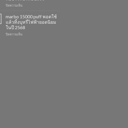
รสชาติ
ยอด
บน
ปิดความเห็น
ใหม่
นิยม
marbo
ที่
สำหรับ
switch
ไม่
ปี
marbo 15000 puff พอตใช้
และ
ควร
2568
แล้วทิ้งบุหรี่ไฟฟ้ายอดนิยม
พอต
พลาด
ในปี 2568
ใช้
ในปี
บน
ปิดความเห็น
แล้ว
2568
marbo
ทิ้ง
15000
หลาก
puff
รุ่น
พอต
ตัว
ใช้
เลือก
แล้ว
ที่
ทิ้ง
ตอบ
บุหรี่
โจทย์
ไฟฟ้า
ในปี
ยอด
2568
นิยม
ในปี
2568