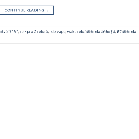
CONTINUE READING
→
inity 2 ราคา
,
relx pro 2
,
relx r5
,
relx vape
,
waka relx
,
พอต relx แต่ละรุ่น
,
หัวพอต relx