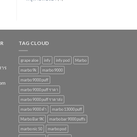
ER
TAG CLOUD
grape aloe
infy
infy pod
Marbo
สาร
marbo 9k
marbo 9000
marbo 9000 puff
com
marbo 9000 puff ราคา
marbo 9000 puff ราคาส่ง
marbo 9000 คํา
marbo 13000 puff
Marbo Bar 9K
marbo bar 9000 puffs
marbo nic 50
marbo pod