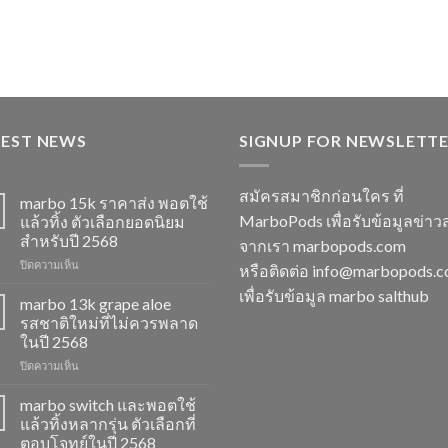
TEST NEWS
SIGNUP FOR NEWSLETT
สมัครสมาชิกก่อนใคร ที่
marbo 15k ราคาส่ง พอตใช้
MarboPods เพื่อรับข้อมูลข่าว
แล้วทิ้ง ตัวเลือกยอดนิยม
สำหรับปี 2568
จากเรา marbopods.com
บน
ปิดความเห็น
หรือติดต่อ
info@marbopods.
marbo
เพื่อรับข้อมูล marbo salthub
15k
marbo 13k grape aloe
ราคา
รสชาติใหม่ที่ไม่ควรพลาด
ส่ง
ในปี 2568
พอต
บน
ปิดความเห็น
ใช้
marbo
แล้ว
13k
ทิ้ง
marbo switch และพอตใช้
grape
ตัว
แล้วทิ้งหลากรุ่น ตัวเลือกที่
aloe
เลือก
ตอบโจทย์ในปี 2568