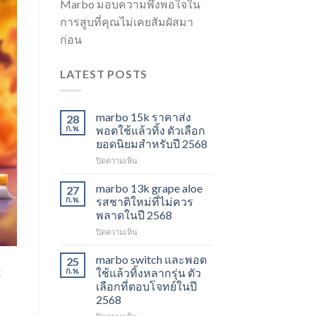
Marbo มอบความพึงพอใจใน
การสูบที่คุณไม่เคยสัมผัสมา
ก่อน
LATEST POSTS
marbo 15k ราคาส่ง
28
ก.พ.
พอตใช้แล้วทิ้ง ตัวเลือก
ยอดนิยมสำหรับปี 2568
บน
ปิดความเห็น
marbo
15k
marbo 13k grape aloe
27
ราคา
ก.พ.
รสชาติใหม่ที่ไม่ควร
ส่ง
พลาดในปี 2568
พอต
บน
ปิดความเห็น
ใช้
marbo
แล้ว
13k
ทิ้ง
marbo switch และพอต
25
grape
ตัว
x
ก.พ.
ใช้แล้วทิ้งหลากรุ่น ตัว
aloe
เลือก
เลือกที่ตอบโจทย์ในปี
รสชาติ
ยอด
2568
ใหม่
นิยม
ที่
สำหรับ
บน