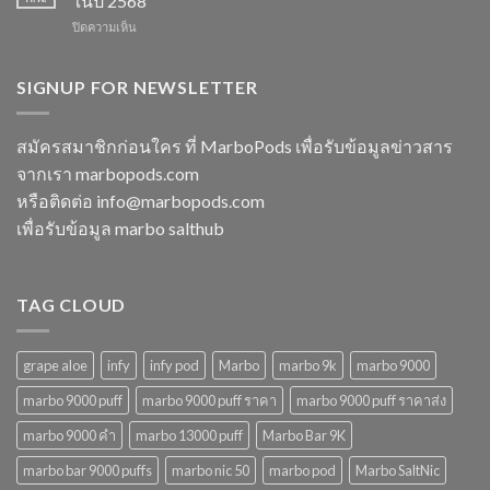
ในปี 2568
พอต
ควร
ปี
บน
ปิดความเห็น
ใช้
พลาด
2568
marbo
แล้ว
ในปี
15000
ทิ้ง
2568
puff
SIGNUP FOR NEWSLETTER
หลาก
พอต
รุ่น
ใช้
ตัว
แล้ว
เลือก
สมัครสมาชิกก่อนใคร ที่ MarboPods เพื่อรับข้อมูลข่าวสาร
ทิ้ง
ที่
จากเรา marbopods.com
บุหรี่
ตอบ
ไฟฟ้า
โจทย์
หรือติดต่อ
info@marbopods.com
ยอด
ในปี
เพื่อรับข้อมูล marbo salthub
นิยม
2568
ในปี
2568
TAG CLOUD
grape aloe
infy
infy pod
Marbo
marbo 9k
marbo 9000
marbo 9000 puff
marbo 9000 puff ราคา
marbo 9000 puff ราคาส่ง
marbo 9000 คํา
marbo 13000 puff
Marbo Bar 9K
marbo bar 9000 puffs
marbo nic 50
marbo pod
Marbo SaltNic