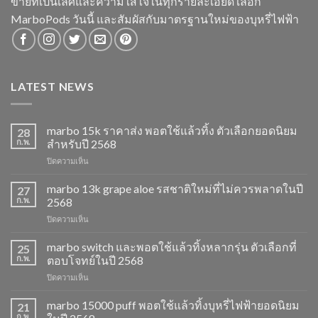
ขายที่เป็นเลิศและความใส่ใจในทุกรายละเอียด เลือก
MarboPods วันนี้ และสัมผัสกับมาตรฐานใหม่ของบุหรี่ไฟฟ้า
LATEST NEWS
marbo 15k ราคาส่ง พอตใช้แล้วทิ้ง ตัวเลือกยอดนิยม
28
ก.พ.
สำหรับปี 2568
บน
ปิดความเห็น
marbo
15k
marbo 13k grape aloe รสชาติใหม่ที่ไม่ควรพลาดในปี
27
ราคา
ก.พ.
2568
ส่ง
บน
ปิดความเห็น
พอต
marbo
ใช้
13k
marbo switch และพอตใช้แล้วทิ้งหลากรุ่น ตัวเลือกที่
แล้ว
25
grape
ทิ้ง
ก.พ.
ตอบโจทย์ในปี 2568
aloe
ตัว
บน
ปิดความเห็น
รสชาติ
เลือก
marbo
ใหม่
ยอด
switch
marbo 15000 puff พอตใช้แล้วทิ้งบุหรี่ไฟฟ้ายอดนิยม
ที่
21
นิยม
และ
ไม่
ก.พ.
สำหรับ