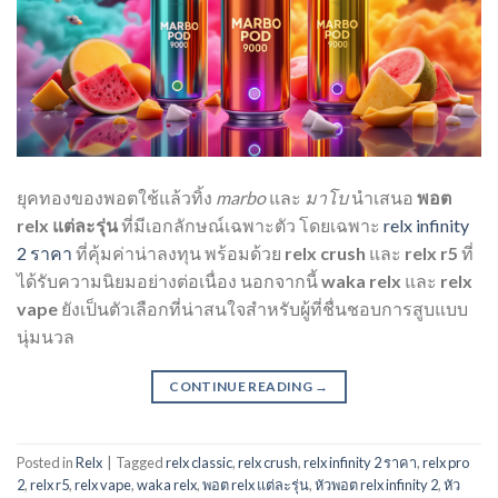
ยุคทองของพอตใช้แล้วทิ้ง
marbo
และ
มาโบ
นำเสนอ
พอต
relx แต่ละรุ่น
ที่มีเอกลักษณ์เฉพาะตัว โดยเฉพาะ
relx infinity
2 ราคา
ที่คุ้มค่าน่าลงทุน พร้อมด้วย
relx crush
และ
relx r5
ที่
ได้รับความนิยมอย่างต่อเนื่อง นอกจากนี้
waka relx
และ
relx
vape
ยังเป็นตัวเลือกที่น่าสนใจสำหรับผู้ที่ชื่นชอบการสูบแบบ
นุ่มนวล
CONTINUE READING
→
Posted in
Relx
|
Tagged
relx classic
,
relx crush
,
relx infinity 2 ราคา
,
relx pro
2
,
relx r5
,
relx vape
,
waka relx
,
พอต relx แต่ละรุ่น
,
หัวพอต relx infinity 2
,
หัว