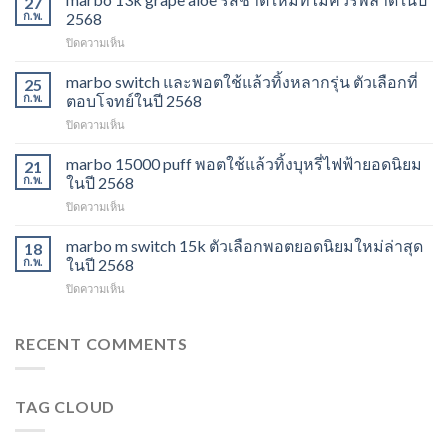
27
ราคา
ก.พ.
2568
ส่ง
บน
ปิดความเห็น
พอต
marbo
ใช้
13k
marbo switch และพอตใช้แล้วทิ้งหลากรุ่น ตัวเลือกที่
แล้ว
25
grape
ทิ้ง
ก.พ.
ตอบโจทย์ในปี 2568
aloe
ตัว
บน
ปิดความเห็น
รสชาติ
เลือก
marbo
ใหม่
ยอด
switch
marbo 15000 puff พอตใช้แล้วทิ้งบุหรี่ไฟฟ้ายอดนิยม
ที่
21
นิยม
และ
ไม่
ก.พ.
ในปี 2568
สำหรับ
พอต
ควร
ปี
บน
ปิดความเห็น
ใช้
พลาด
2568
marbo
แล้ว
ในปี
15000
marbo m switch 15k ตัวเลือกพอตยอดนิยมใหม่ล่าสุด
ทิ้ง
18
2568
puff
หลาก
ก.พ.
ในปี 2568
พอต
รุ่น
บน
ปิดความเห็น
ใช้
ตัว
marbo
แล้ว
เลือก
m
ทิ้ง
ที่
switch
RECENT COMMENTS
บุหรี่
ตอบ
15k
ไฟฟ้า
โจทย์
ตัว
ยอด
ในปี
เลือก
นิยม
2568
TAG CLOUD
พอ
ในปี
ต
2568
ยอด