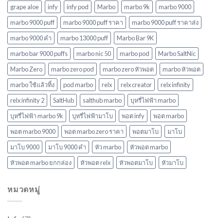
นิยม
grape aloe
infy
infy pod
Marbo
marbo 9k
marbo 9000
ใหม่
ล่าสุด
marbo 9000 puff
marbo 9000 puff ราคา
marbo 9000 puff ราคาส่ง
ในปี
marbo 9000 คํา
marbo 13000 puff
Marbo Bar 9K
2568
marbo bar 9000 puffs
marbo nic 50
marbo pod
Marbo SaltNic
Marbo Zero
marbo zero pod
marbo zero หัวพอต
marbo หัวพอต
marbo ใช้แล้วทิ้ง
pod marbo
relx
relx creator
relx infinity
relx infinity 2
SaltHub
salthub marbo
บุหรี่ไฟฟ้า marbo
บุหรี่ไฟฟ้า marbo 9k
บุหรี่ไฟฟ้ามาโบ
พอต infy
พอต marbo
พอต marbo 9000
พอต marbo zero ราคา
พอตมาโบ
มาโบ
มาโบ 9000
มาโบ 9000 คํา
หัว marbo
หัวพอต marbo
หัวพอต marbo ยกกล่อง
หัวพอต relx
หัวพอตมาโบ
หัวมาโบ
หมวดหมู่