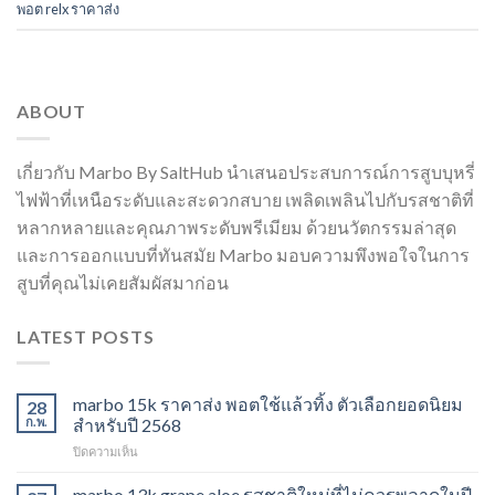
พอต relx ราคาส่ง
ABOUT
เกี่ยวกับ Marbo By SaltHub นำเสนอประสบการณ์การสูบบุหรี่
ไฟฟ้าที่เหนือระดับและสะดวกสบาย เพลิดเพลินไปกับรสชาติที่
หลากหลายและคุณภาพระดับพรีเมียม ด้วยนวัตกรรมล่าสุด
และการออกแบบที่ทันสมัย Marbo มอบความพึงพอใจในการ
สูบที่คุณไม่เคยสัมผัสมาก่อน
LATEST POSTS
marbo 15k ราคาส่ง พอตใช้แล้วทิ้ง ตัวเลือกยอดนิยม
28
ก.พ.
สำหรับปี 2568
บน
ปิดความเห็น
marbo
15k
marbo 13k grape aloe รสชาติใหม่ที่ไม่ควรพลาดในปี