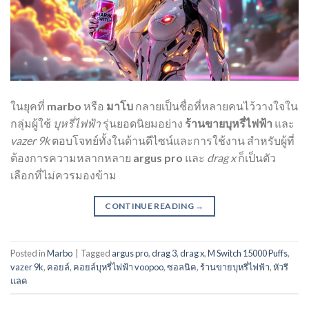
ในยุคที่
marbo
หรือ
มาโบ
กลายเป็นชื่อที่หลายคนไว้วางใจใน
กลุ่มผู้ใช้
บุหรี่ไฟฟ้า
รุ่นยอดนิยมอย่าง
ร้านขายบุหรี่ไฟฟ้า
และ
vazer 9k
ตอบโจทย์ทั้งในด้านดีไซน์และการใช้งาน สำหรับผู้ที่
ต้องการความหลากหลาย
argus pro
และ
drag x
ก็เป็นตัว
เลือกที่ไม่ควรมองข้าม
CONTINUE READING
→
Posted in
Marbo
|
Tagged
argus pro
,
drag 3
,
drag x
,
M Switch 15000 Puffs
,
vazer 9k
,
คอยล์
,
คอยล์บุหรี่ไฟฟ้า voopoo
,
ซอลนิค
,
ร้านขายบุหรี่ไฟฟ้า
,
หัวรี
แลค