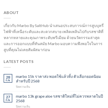
ABOUT
เกี่ยวกับ Marbo By SaltHub นำเสนอประสบการณ์การสูบบุหรี่
ไฟฟ้าที่เหนือระดับและสะดวกสบาย เพลิดเพลินไปกับรสชาติที่
หลากหลายและคุณภาพระดับพรีเมียม ด้วยนวัตกรรมล่าสุด
และการออกแบบที่ทันสมัย Marbo มอบความพึงพอใจในการ
สูบที่คุณไม่เคยสัมผัสมาก่อน
LATEST POSTS
marbo 15k ราคาส่ง พอตใช้แล้วทิ้ง ตัวเลือกยอดนิยม
28
ก.พ.
สำหรับปี 2568
บน
ปิดความเห็น
marbo
15k
marbo 13k grape aloe รสชาติใหม่ที่ไม่ควรพลาดในปี
27
ราคา
ก.พ.
2568
ส่ง
บน
ปิดความเห็น
พอต