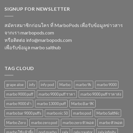
15000
ทิ้ง
2568
puff
SIGNUP FOR NEWSLETTER
หลาก
พอต
รุ่น
ใช้
ตัว
แล้ว
เลือก
สมัครสมาชิกก่อนใคร ที่ MarboPods เพื่อรับข้อมูลข่าวสาร
ทิ้ง
ที่
จากเรา marbopods.com
บุหรี่
ตอบ
ไฟฟ้า
โจทย์
หรือติดต่อ
info@marbopods.com
ยอด
ในปี
เพื่อรับข้อมูล marbo salthub
นิยม
2568
ในปี
2568
TAG CLOUD
grape aloe
infy
infy pod
Marbo
marbo 9k
marbo 9000
marbo 9000 puff
marbo 9000 puff ราคา
marbo 9000 puff ราคาส่ง
marbo 9000 คํา
marbo 13000 puff
Marbo Bar 9K
marbo bar 9000 puffs
marbo nic 50
marbo pod
Marbo SaltNic
Marbo Zero
marbo zero pod
marbo zero หัวพอต
marbo หัวพอต
marbo ใช้แล้วทิ้ง
pod marbo
relx
relx creator
relx infinity