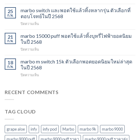
marbo
ใช้
13k
marbo switch และพอตใช้แล้วทิ้งหลากรุ่น ตัวเลือกที่
แล้ว
25
grape
ทิ้ง
ก.พ.
ตอบโจทย์ในปี 2568
aloe
ตัว
บน
ปิดความเห็น
รสชาติ
เลือก
marbo
ใหม่
ยอด
switch
marbo 15000 puff พอตใช้แล้วทิ้งบุหรี่ไฟฟ้ายอดนิยม
ที่
21
นิยม
และ
ไม่
ก.พ.
ในปี 2568
สำหรับ
พอต
ควร
ปี
บน
ปิดความเห็น
ใช้
พลาด
2568
marbo
แล้ว
ในปี
15000
marbo m switch 15k ตัวเลือกพอตยอดนิยมใหม่ล่าสุด
ทิ้ง
18
2568
puff
หลาก
ก.พ.
ในปี 2568
พอต
รุ่น
บน
ปิดความเห็น
ใช้
ตัว
marbo
แล้ว
เลือก
m
ทิ้ง
ที่
switch
RECENT COMMENTS
บุหรี่
ตอบ
15k
ไฟฟ้า
โจทย์
ตัว
ยอด
ในปี
เลือก
นิยม
2568
TAG CLOUD
พอ
ในปี
ต
2568
ยอด
นิยม
grape aloe
infy
infy pod
Marbo
marbo 9k
marbo 9000
ใหม่
ล่าสุด
marbo 9000 puff
marbo 9000 puff ราคา
marbo 9000 puff ราคาส่ง