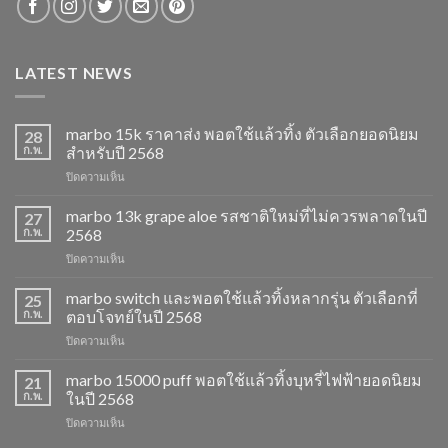
LATEST NEWS
marbo 15k ราคาส่ง พอตใช้แล้วทิ้ง ตัวเลือกยอดนิยม
28
ก.พ.
สำหรับปี 2568
บน
ปิดความเห็น
marbo
15k
marbo 13k grape aloe รสชาติใหม่ที่ไม่ควรพลาดในปี
27
ราคา
ก.พ.
2568
ส่ง
บน
ปิดความเห็น
พอต
marbo
ใช้
13k
marbo switch และพอตใช้แล้วทิ้งหลากรุ่น ตัวเลือกที่
แล้ว
25
grape
ทิ้ง
ก.พ.
ตอบโจทย์ในปี 2568
aloe
ตัว
บน
ปิดความเห็น
รสชาติ
เลือก
marbo
ใหม่
ยอด
switch
marbo 15000 puff พอตใช้แล้วทิ้งบุหรี่ไฟฟ้ายอดนิยม
ที่
21
นิยม
และ
ไม่
ก.พ.
ในปี 2568
สำหรับ
พอต
ควร
ปี
บน
ปิดความเห็น
ใช้
พลาด
2568
marbo
แล้ว
ในปี