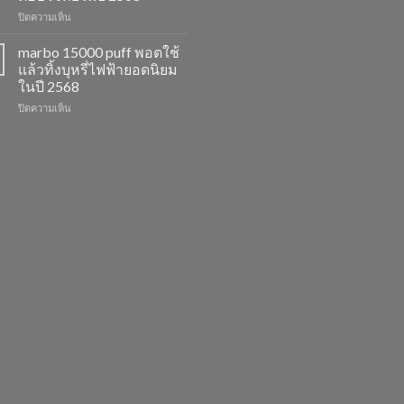
รสชาติ
ยอด
บน
ปิดความเห็น
ใหม่
นิยม
marbo
ที่
สำหรับ
switch
ไม่
ปี
marbo 15000 puff พอตใช้
และ
ควร
2568
แล้วทิ้งบุหรี่ไฟฟ้ายอดนิยม
พอต
พลาด
ในปี 2568
ใช้
ในปี
บน
ปิดความเห็น
แล้ว
2568
marbo
ทิ้ง
15000
หลาก
puff
รุ่น
พอต
ตัว
ใช้
เลือก
แล้ว
ที่
ทิ้ง
ตอบ
บุหรี่
โจทย์
ไฟฟ้า
ในปี
ยอด
2568
นิยม
ในปี
2568