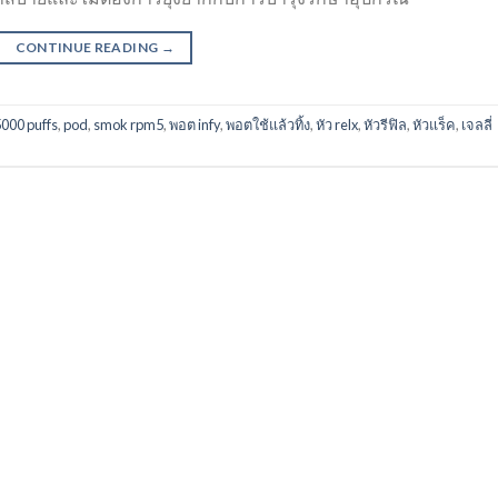
CONTINUE READING
→
5000 puffs
,
pod
,
smok rpm5
,
พอต infy
,
พอตใช้แล้วทิ้ง
,
หัว relx
,
หัวรีฟิล
,
หัวแร็ค
,
เจลลี่