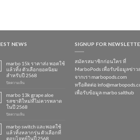
TEST NEWS
SIGNUP FOR NEWSLETT
สมัครสมาชิกก่อนใคร ที่
marbo 15k ราคาส่ง พอตใช้
MarboPods เพื่อรับข้อมูลข่าว
แล้วทิ้ง ตัวเลือกยอดนิยม
สำหรับปี 2568
จากเรา marbopods.com
บน
ปิดความเห็น
หรือติดต่อ
info@marbopods.
marbo
เพื่อรับข้อมูล marbo salthub
15k
marbo 13k grape aloe
ราคา
รสชาติใหม่ที่ไม่ควรพลาด
ส่ง
ในปี 2568
พอต
บน
ปิดความเห็น
ใช้
marbo
แล้ว
13k
ทิ้ง
marbo switch และพอตใช้
grape
ตัว
แล้วทิ้งหลากรุ่น ตัวเลือกที่
aloe
เลือก
ตอบโจทย์ในปี 2568