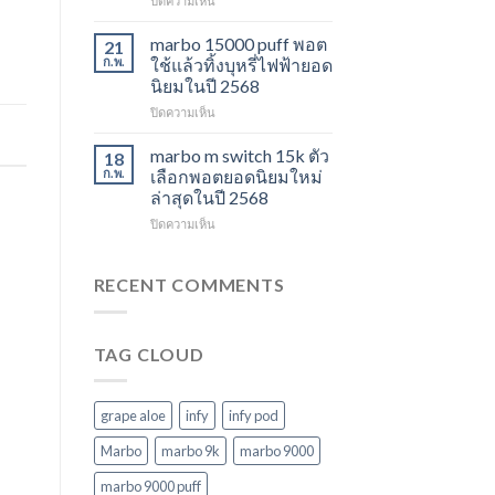
ปิดความเห็น
ไม่
ปี
marbo
ควร
2568
switch
marbo 15000 puff พอต
21
พลาด
และ
ก.พ.
ใช้แล้วทิ้งบุหรี่ไฟฟ้ายอด
ในปี
พอต
นิยมในปี 2568
2568
ใช้
บน
ปิดความเห็น
แล้ว
marbo
ทิ้ง
15000
หลาก
marbo m switch 15k ตัว
18
puff
รุ่น
ก.พ.
เลือกพอตยอดนิยมใหม่
พอต
ตัว
ล่าสุดในปี 2568
ใช้
เลือก
บน
ปิดความเห็น
แล้ว
ที่
marbo
ทิ้ง
ตอบ
m
บุหรี่
โจทย์
switch
ไฟฟ้า
RECENT COMMENTS
ในปี
15k
ยอด
2568
ตัว
นิยม
เลือก
ในปี
TAG CLOUD
พอ
2568
ต
ยอด
นิยม
grape aloe
infy
infy pod
ใหม่
ล่าสุด
Marbo
marbo 9k
marbo 9000
ในปี
marbo 9000 puff
2568