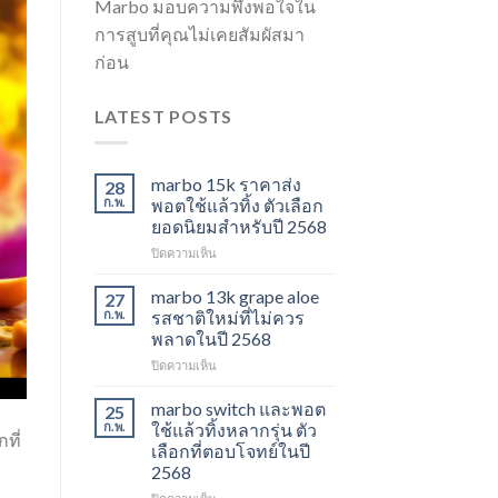
Marbo มอบความพึงพอใจใน
การสูบที่คุณไม่เคยสัมผัสมา
ก่อน
LATEST POSTS
marbo 15k ราคาส่ง
28
ก.พ.
พอตใช้แล้วทิ้ง ตัวเลือก
ยอดนิยมสำหรับปี 2568
บน
ปิดความเห็น
marbo
15k
marbo 13k grape aloe
27
ราคา
ก.พ.
รสชาติใหม่ที่ไม่ควร
ส่ง
พลาดในปี 2568
พอต
บน
ปิดความเห็น
ใช้
marbo
แล้ว
13k
ทิ้ง
marbo switch และพอต
25
grape
ตัว
ก.พ.
ใช้แล้วทิ้งหลากรุ่น ตัว
ที่
aloe
เลือก
เลือกที่ตอบโจทย์ในปี
รสชาติ
ยอด
2568
ใหม่
นิยม
ที่
สำหรับ
บน