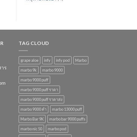
ER
TAG CLOUD
grape aloe
infy
infy pod
Marbo
สาร
marbo 9k
marbo 9000
marbo 9000 puff
com
marbo 9000 puff ราคา
marbo 9000 puff ราคาส่ง
marbo 9000 คํา
marbo 13000 puff
Marbo Bar 9K
marbo bar 9000 puffs
marbo nic 50
marbo pod