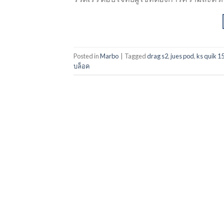
Posted in
Marbo
|
Tagged
drag s2
,
jues pod
,
ks quik 1
บล็อค