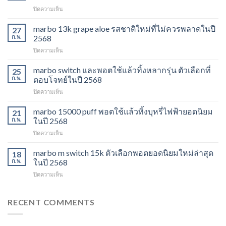
บน
ปิดความเห็น
marbo
15k
marbo 13k grape aloe รสชาติใหม่ที่ไม่ควรพลาดในปี
27
ราคา
ก.พ.
2568
ส่ง
บน
ปิดความเห็น
พอต
marbo
ใช้
13k
marbo switch และพอตใช้แล้วทิ้งหลากรุ่น ตัวเลือกที่
แล้ว
25
grape
ทิ้ง
ก.พ.
ตอบโจทย์ในปี 2568
aloe
ตัว
บน
ปิดความเห็น
รสชาติ
เลือก
marbo
ใหม่
ยอด
switch
marbo 15000 puff พอตใช้แล้วทิ้งบุหรี่ไฟฟ้ายอดนิยม
ที่
21
นิยม
และ
ไม่
ก.พ.
ในปี 2568
สำหรับ
พอต
ควร
ปี
บน
ปิดความเห็น
ใช้
พลาด
2568
marbo
แล้ว
ในปี
15000
marbo m switch 15k ตัวเลือกพอตยอดนิยมใหม่ล่าสุด
ทิ้ง
18
2568
puff
หลาก
ก.พ.
ในปี 2568
พอต
รุ่น
บน
ปิดความเห็น
ใช้
ตัว
marbo
แล้ว
เลือก
m
ทิ้ง
ที่
switch
RECENT COMMENTS
บุหรี่
ตอบ
15k
ไฟฟ้า
โจทย์
ตัว
ยอด
ในปี
เลือก