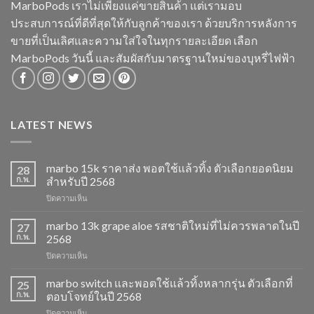
MarboPods เราไม่เพียงแค่ขายสินค้า แต่เรามอบ
ประสบการณ์ที่ดีที่สุดให้กับลูกค้าของเรา ด้วยบริการหลังการ
ขายที่เป็นเลิศและความใส่ใจในทุกรายละเอียด เลือก
MarboPods วันนี้ และสัมผัสกับมาตรฐานใหม่ของบุหรี่ไฟฟ้า
LATEST NEWS
marbo 15k ราคาส่ง พอตใช้แล้วทิ้ง ตัวเลือกยอดนิยม
28
ก.พ.
สำหรับปี 2568
บน
ปิดความเห็น
marbo
15k
marbo 13k grape aloe รสชาติใหม่ที่ไม่ควรพลาดในปี
27
ราคา
ก.พ.
2568
ส่ง
บน
ปิดความเห็น
พอต
marbo
ใช้
13k
marbo switch และพอตใช้แล้วทิ้งหลากรุ่น ตัวเลือกที่
แล้ว
25
grape
ทิ้ง
ก.พ.
ตอบโจทย์ในปี 2568
aloe
ตัว
บน
ปิดความเห็น