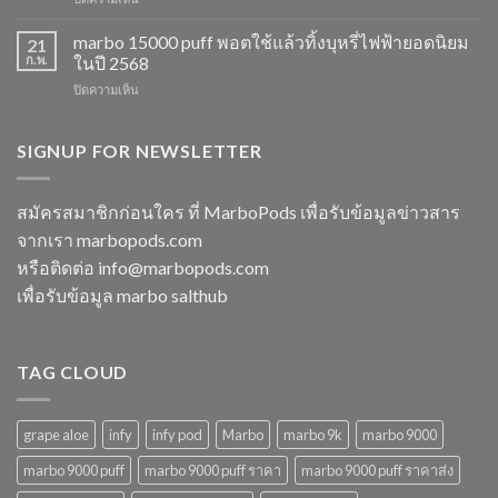
รสชาติ
เลือก
marbo
ใหม่
ยอด
switch
marbo 15000 puff พอตใช้แล้วทิ้งบุหรี่ไฟฟ้ายอดนิยม
ที่
21
นิยม
และ
ไม่
ก.พ.
ในปี 2568
สำหรับ
พอต
ควร
ปี
บน
ปิดความเห็น
ใช้
พลาด
2568
marbo
แล้ว
ในปี
15000
ทิ้ง
2568
puff
SIGNUP FOR NEWSLETTER
หลาก
พอต
รุ่น
ใช้
ตัว
แล้ว
เลือก
สมัครสมาชิกก่อนใคร ที่ MarboPods เพื่อรับข้อมูลข่าวสาร
ทิ้ง
ที่
จากเรา marbopods.com
บุหรี่
ตอบ
ไฟฟ้า
โจทย์
หรือติดต่อ
info@marbopods.com
ยอด
ในปี
เพื่อรับข้อมูล marbo salthub
นิยม
2568
ในปี
2568
TAG CLOUD
grape aloe
infy
infy pod
Marbo
marbo 9k
marbo 9000
marbo 9000 puff
marbo 9000 puff ราคา
marbo 9000 puff ราคาส่ง