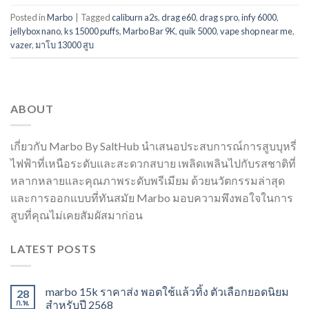
Posted in
Marbo
|
Tagged
caliburn a2s
,
drag e60
,
drag s pro
,
infy 6000
,
jellybox nano
,
ks 15000 puffs
,
Marbo Bar 9K
,
quik 5000
,
vape shop near me
,
vazer
,
มาโบ 13000 สูบ
ABOUT
เกี่ยวกับ Marbo By SaltHub นำเสนอประสบการณ์การสูบบุหรี่
ไฟฟ้าที่เหนือระดับและสะดวกสบาย เพลิดเพลินไปกับรสชาติที่
หลากหลายและคุณภาพระดับพรีเมียม ด้วยนวัตกรรมล่าสุด
และการออกแบบที่ทันสมัย Marbo มอบความพึงพอใจในการ
สูบที่คุณไม่เคยสัมผัสมาก่อน
LATEST POSTS
marbo 15k ราคาส่ง พอตใช้แล้วทิ้ง ตัวเลือกยอดนิยม
28
ก.พ.
สำหรับปี 2568