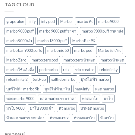
นิยม
2568
TAG CLOUD
พอ
ในปี
ต
2568
ยอด
นิยม
grape aloe
infy
infy pod
Marbo
marbo 9k
marbo 9000
ใหม่
ล่าสุด
marbo 9000 puff
marbo 9000 puff ราคา
marbo 9000 puff ราคาส่ง
ในปี
marbo 9000 คํา
marbo 13000 puff
Marbo Bar 9K
2568
marbo bar 9000 puffs
marbo nic 50
marbo pod
Marbo SaltNic
Marbo Zero
marbo zero pod
marbo zero หัวพอต
marbo หัวพอต
marbo ใช้แล้วทิ้ง
pod marbo
relx
relx creator
relx infinity
relx infinity 2
SaltHub
salthub marbo
บุหรี่ไฟฟ้า marbo
บุหรี่ไฟฟ้า marbo 9k
บุหรี่ไฟฟ้ามาโบ
พอต infy
พอต marbo
พอต marbo 9000
พอต marbo zero ราคา
พอตมาโบ
มาโบ
มาโบ 9000
มาโบ 9000 คํา
หัว marbo
หัวพอต marbo
หัวพอต marbo ยกกล่อง
หัวพอต relx
หัวพอตมาโบ
หัวมาโบ
หมวดหมู่