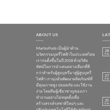
ABOUT US
LA
MarboPods เป็นผู้นำด้าน
28
นวัตกรรมบุหรี่ไฟฟ้าในประเทศไทย
ก.พ.
เราก่อตั้งขึ้นในปี 2018 ด้วยวิสัย
ทัศน์ในการนำเสนอทางเลือกที่ดี
กว่าสำหรับผู้สูบบุหรี่มาสู่ผู้สูบบุหรี่
27
ไฟฟ้า เรามุ่งมั่นพัฒนาผลิตภัณฑ์ที่
ก.พ.
มีคุณภาพสูง ปลอดภัย และใช้งาน
ง่าย โดยทีมผู้เชี่ยวชาญของเรา
ทำงานอย่างไม่หยุดยั้งเพื่อ
25
สร้างสรรค์รสชาติใหม่ๆ และ
ก.พ.
ปรับปรุงเทคโนโลยีให้ทันสมัยอยู่