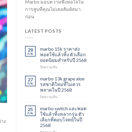
Marbo มอบความพึงพอใจใน
การสูบที่คุณไม่เคยสัมผัสมา
ก่อน
LATEST POSTS
marbo 15k ราคาส่ง
28
ก.พ.
พอตใช้แล้วทิ้ง ตัวเลือก
ยอดนิยมสำหรับปี 2568
บน
ปิดความเห็น
marbo
15k
marbo 13k grape aloe
27
ราคา
ก.พ.
รสชาติใหม่ที่ไม่ควร
ส่ง
พลาดในปี 2568
พอต
บน
ปิดความเห็น
ใช้
marbo
แล้ว
13k
ทิ้ง
marbo switch และพอต
25
grape
ตัว
ก.พ.
ใช้แล้วทิ้งหลากรุ่น ตัว
aloe
เลือก
เลือกที่ตอบโจทย์ในปี
่าง
รสชาติ
ยอด
2568
ใหม่
นิยม
ที่
สำหรับ
บน