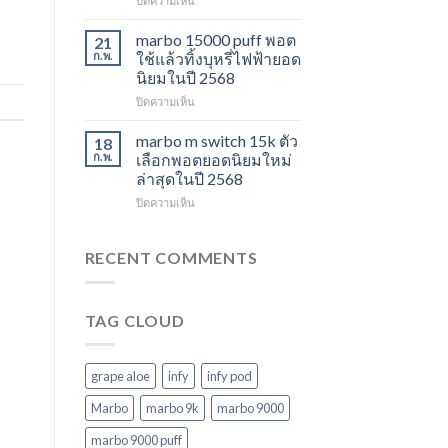
ปิดความเห็น
ไม่
ปี
marbo
ควร
2568
switch
marbo 15000 puff พอต
21
พลาด
และ
ก.พ.
ใช้แล้วทิ้งบุหรี่ไฟฟ้ายอด
ในปี
พอต
นิยมในปี 2568
2568
ใช้
บน
ปิดความเห็น
แล้ว
marbo
ทิ้ง
15000
หลาก
marbo m switch 15k ตัว
18
puff
รุ่น
ก.พ.
เลือกพอตยอดนิยมใหม่
พอต
ตัว
ล่าสุดในปี 2568
ใช้
เลือก
บน
ปิดความเห็น
แล้ว
ที่
marbo
ทิ้ง
ตอบ
m
บุหรี่
โจทย์
switch
ไฟฟ้า
RECENT COMMENTS
ในปี
15k
ยอด
2568
ตัว
นิยม
เลือก
ในปี
TAG CLOUD
พอ
2568
ต
ยอด
นิยม
grape aloe
infy
infy pod
ใหม่
ล่าสุด
Marbo
marbo 9k
marbo 9000
ในปี
marbo 9000 puff
2568