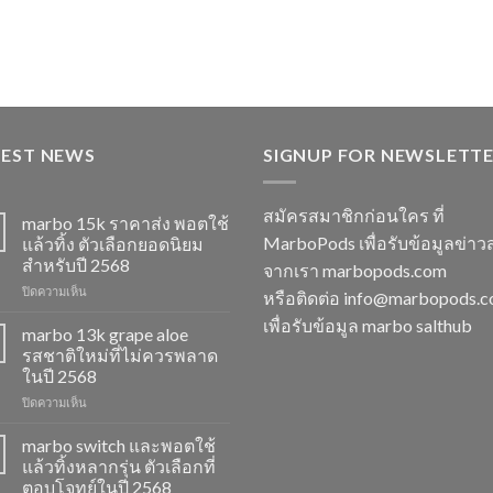
TEST NEWS
SIGNUP FOR NEWSLETT
สมัครสมาชิกก่อนใคร ที่
marbo 15k ราคาส่ง พอตใช้
MarboPods เพื่อรับข้อมูลข่าว
แล้วทิ้ง ตัวเลือกยอดนิยม
สำหรับปี 2568
จากเรา marbopods.com
บน
ปิดความเห็น
หรือติดต่อ
info@marbopods.
marbo
เพื่อรับข้อมูล marbo salthub
15k
marbo 13k grape aloe
ราคา
รสชาติใหม่ที่ไม่ควรพลาด
ส่ง
ในปี 2568
พอต
บน
ปิดความเห็น
ใช้
marbo
แล้ว
13k
ทิ้ง
marbo switch และพอตใช้
grape
ตัว
แล้วทิ้งหลากรุ่น ตัวเลือกที่
aloe
เลือก
ตอบโจทย์ในปี 2568