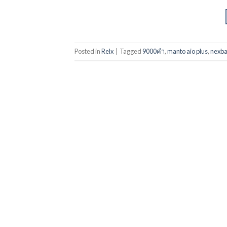
Posted in
Relx
|
Tagged
9000คำ
,
manto aio plus
,
nexba