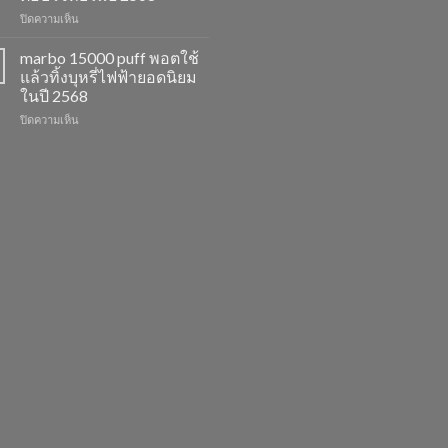
รสชาติ
ยอด
บน
ปิดความเห็น
ใหม่
นิยม
marbo
ที่
สำหรับ
switch
ไม่
ปี
marbo 15000 puff พอตใช้
และ
ควร
2568
แล้วทิ้งบุหรี่ไฟฟ้ายอดนิยม
พอต
พลาด
ในปี 2568
ใช้
ในปี
บน
ปิดความเห็น
แล้ว
2568
marbo
ทิ้ง
15000
หลาก
puff
รุ่น
พอต
ตัว
ใช้
เลือก
แล้ว
ที่
ทิ้ง
ตอบ
บุหรี่
โจทย์
ไฟฟ้า
ในปี
ยอด
2568
นิยม
ในปี
2568