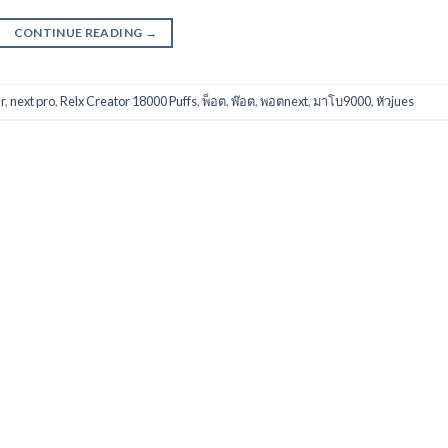
CONTINUE READING
→
r
,
next pro
,
Relx Creator 18000 Puffs
,
พ็อต
,
พ๊อต
,
พอตnext
,
มาโบ9000
,
หัวjues