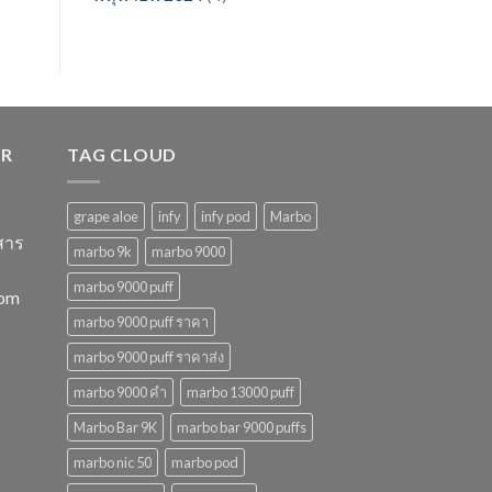
ER
TAG CLOUD
grape aloe
infy
infy pod
Marbo
สาร
marbo 9k
marbo 9000
marbo 9000 puff
com
marbo 9000 puff ราคา
marbo 9000 puff ราคาส่ง
marbo 9000 คํา
marbo 13000 puff
Marbo Bar 9K
marbo bar 9000 puffs
marbo nic 50
marbo pod