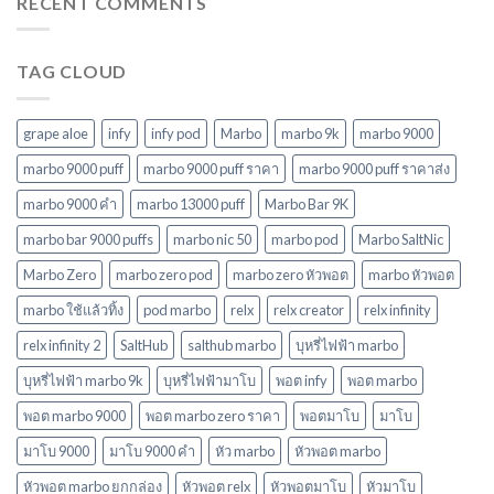
RECENT COMMENTS
บุหรี่
ตอบ
15k
ไฟฟ้า
โจทย์
ตัว
ยอด
ในปี
เลือก
นิยม
2568
TAG CLOUD
พอ
ในปี
ต
2568
ยอด
นิยม
grape aloe
infy
infy pod
Marbo
marbo 9k
marbo 9000
ใหม่
ล่าสุด
marbo 9000 puff
marbo 9000 puff ราคา
marbo 9000 puff ราคาส่ง
ในปี
marbo 9000 คํา
marbo 13000 puff
Marbo Bar 9K
2568
marbo bar 9000 puffs
marbo nic 50
marbo pod
Marbo SaltNic
Marbo Zero
marbo zero pod
marbo zero หัวพอต
marbo หัวพอต
marbo ใช้แล้วทิ้ง
pod marbo
relx
relx creator
relx infinity
relx infinity 2
SaltHub
salthub marbo
บุหรี่ไฟฟ้า marbo
บุหรี่ไฟฟ้า marbo 9k
บุหรี่ไฟฟ้ามาโบ
พอต infy
พอต marbo
พอต marbo 9000
พอต marbo zero ราคา
พอตมาโบ
มาโบ
มาโบ 9000
มาโบ 9000 คํา
หัว marbo
หัวพอต marbo
หัวพอต marbo ยกกล่อง
หัวพอต relx
หัวพอตมาโบ
หัวมาโบ