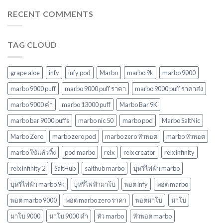
m
ทิ้ง
ที่
switch
RECENT COMMENTS
บุหรี่
ตอบ
15k
ไฟฟ้า
โจทย์
ตัว
ยอด
ในปี
เลือก
นิยม
2568
TAG CLOUD
พอ
ในปี
ต
2568
ยอด
นิยม
grape aloe
infy
infy pod
Marbo
marbo 9k
marbo 9000
ใหม่
ล่าสุด
marbo 9000 puff
marbo 9000 puff ราคา
marbo 9000 puff ราคาส่ง
ในปี
marbo 9000 คํา
marbo 13000 puff
Marbo Bar 9K
2568
marbo bar 9000 puffs
marbo nic 50
marbo pod
Marbo SaltNic
Marbo Zero
marbo zero pod
marbo zero หัวพอต
marbo หัวพอต
marbo ใช้แล้วทิ้ง
pod marbo
relx
relx creator
relx infinity
relx infinity 2
SaltHub
salthub marbo
บุหรี่ไฟฟ้า marbo
บุหรี่ไฟฟ้า marbo 9k
บุหรี่ไฟฟ้ามาโบ
พอต infy
พอต marbo
พอต marbo 9000
พอต marbo zero ราคา
พอตมาโบ
มาโบ
มาโบ 9000
มาโบ 9000 คํา
หัว marbo
หัวพอต marbo