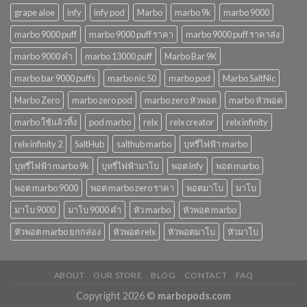
grape aloe
infy
infy pod
Marbo
marbo 9k
marbo 9000
marbo 9000 puff
marbo 9000 puff ราคา
marbo 9000 puff ราคาส่ง
marbo 9000 คํา
marbo 13000 puff
Marbo Bar 9K
marbo bar 9000 puffs
marbo nic 50
marbo pod
Marbo SaltNic
Marbo Zero
marbo zero pod
marbo zero หัวพอต
marbo หัวพอต
marbo ใช้แล้วทิ้ง
pod marbo
relx
relx creator
relx infinity
relx infinity 2
SaltHub
salthub marbo
บุหรี่ไฟฟ้า marbo
บุหรี่ไฟฟ้า marbo 9k
บุหรี่ไฟฟ้ามาโบ
พอต infy
พอต marbo
พอต marbo 9000
พอต marbo zero ราคา
พอตมาโบ
มาโบ
มาโบ 9000
มาโบ 9000 คํา
หัว marbo
หัวพอต marbo
หัวพอต marbo ยกกล่อง
หัวพอต relx
หัวพอตมาโบ
หัวมาโบ
ABOUT
OUR STORE
BLOG
CONTACT
FAQ
Copyright 2026 ©
marbopods.com