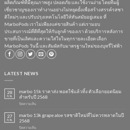
ผลิตภัณฑ์ที่มีคุณภาพสูง ปลอดภัย และใช้งานง่าย โดยทีมผู้
เชี่ยวชาญของเราทำงานอย่างไม่หยุดยั้งเพื่อสร้างสรรค์รสชา
ติใหม่ๆ และปรับปรุงเทคโนโลยีให้ทันสมัยอยู่เสมอ ที่
MarboPods เราไม่เพียงแค่ขายสินค้า แต่เรามอบ
ประสบการณ์ที่ดีที่สุดให้กับลูกค้าของเรา ด้วยบริการหลังการ
ขายที่เป็นเลิศและความใส่ใจในทุกรายละเอียด เลือก
MarboPods วันนี้ และสัมผัสกับมาตรฐานใหม่ของบุหรี่ไฟฟ้า
LATEST NEWS
marbo 15k ราคาส่ง พอตใช้แล้วทิ้ง ตัวเลือกยอดนิยม
28
ก.พ.
สำหรับปี 2568
บน
ปิดความเห็น
marbo
15k
marbo 13k grape aloe รสชาติใหม่ที่ไม่ควรพลาดในปี
27
ราคา
ก.พ.
2568
ส่ง
บน
ปิดความเห็น
พอต