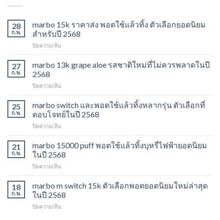
marbo 15k ราคาส่ง พอตใช้แล้วทิ้ง ตัวเลือกยอดนิยม
28
ก.พ.
สำหรับปี 2568
บน
ปิดความเห็น
marbo
15k
marbo 13k grape aloe รสชาติใหม่ที่ไม่ควรพลาดในปี
27
ราคา
ก.พ.
2568
ส่ง
บน
ปิดความเห็น
พอต
marbo
ใช้
13k
marbo switch และพอตใช้แล้วทิ้งหลากรุ่น ตัวเลือกที่
แล้ว
25
grape
ทิ้ง
ก.พ.
ตอบโจทย์ในปี 2568
aloe
ตัว
บน
ปิดความเห็น
รสชาติ
เลือก
marbo
ใหม่
ยอด
switch
marbo 15000 puff พอตใช้แล้วทิ้งบุหรี่ไฟฟ้ายอดนิยม
ที่
21
นิยม
และ
ไม่
ก.พ.
ในปี 2568
สำหรับ
พอต
ควร
ปี
บน
ปิดความเห็น
ใช้
พลาด
2568
marbo
แล้ว
ในปี
15000
marbo m switch 15k ตัวเลือกพอตยอดนิยมใหม่ล่าสุด
ทิ้ง
18
2568
puff
หลาก
ก.พ.
ในปี 2568
พอต
รุ่น
บน
ปิดความเห็น
ใช้
ตัว
marbo
แล้ว
เลือก