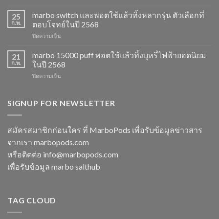
marbo
ใช้
13k
marbo switch และพอตใช้แล้วทิ้งหลากรุ่น ตัวเลือกที่
แล้ว
25
grape
ทิ้ง
ก.พ.
ตอบโจทย์ในปี 2568
aloe
ตัว
บน
ปิดความเห็น
รสชาติ
เลือก
marbo
ใหม่
ยอด
switch
marbo 15000 puff พอตใช้แล้วทิ้งบุหรี่ไฟฟ้ายอดนิยม
ที่
21
นิยม
และ
ไม่
ก.พ.
ในปี 2568
สำหรับ
พอต
ควร
ปี
บน
ปิดความเห็น
ใช้
พลาด
2568
marbo
แล้ว
ในปี
15000
ทิ้ง
2568
puff
SIGNUP FOR NEWSLETTER
หลาก
พอต
รุ่น
ใช้
ตัว
แล้ว
เลือก
สมัครสมาชิกก่อนใคร ที่ MarboPods เพื่อรับข้อมูลข่าวสาร
ทิ้ง
ที่
จากเรา marbopods.com
บุหรี่
ตอบ
ไฟฟ้า
โจทย์
หรือติดต่อ
info@marbopods.com
ยอด
ในปี
เพื่อรับข้อมูล marbo salthub
นิยม
2568
ในปี
2568
TAG CLOUD