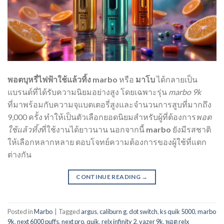
พอตบุหรี่ไฟฟ้าใช้แล้วทิ้ง
marbo
หรือ
มาโบ
ได้กลายเป็น
แบรนด์ที่ได้รับความนิยมอย่างสูง โดยเฉพาะรุ่น
marbo 9k
ที่มาพร้อมกับความจุแบตเตอรี่สูงและจำนวนการสูบที่มากถึง
9,000 ครั้ง ทำให้เป็นตัวเลือกยอดนิยมสำหรับผู้ที่ต้องการ
พอต
ใช้แล้วทิ้ง
ที่ใช้งานได้ยาวนาน นอกจากนี้
marbo
ยังมีรสชาติ
ให้เลือกหลากหลาย ตอบโจทย์ความต้องการของผู้ใช้ที่แตก
ต่างกัน
CONTINUE READING
→
Posted in
Marbo
|
Tagged
argus
,
caliburn g
,
dot switch
,
ks quik 5000
,
marbo
9k
,
next 6000 puffs
,
next pro
,
quik
,
relx infinity 2
,
vazer 9k
,
พอต relx