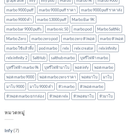
grape aloe
infy
infy pod
Marbo
marbo 9k
marbo 9000
ใหม่
ล่าสุด
marbo 9000 puff
marbo 9000 puff ราคา
marbo 9000 puff ราคาส่ง
ในปี
marbo 9000 คํา
marbo 13000 puff
Marbo Bar 9K
2568
marbo bar 9000 puffs
marbo nic 50
marbo pod
Marbo SaltNic
Marbo Zero
marbo zero pod
marbo zero หัวพอต
marbo หัวพอต
marbo ใช้แล้วทิ้ง
pod marbo
relx
relx creator
relx infinity
relx infinity 2
SaltHub
salthub marbo
บุหรี่ไฟฟ้า marbo
บุหรี่ไฟฟ้า marbo 9k
บุหรี่ไฟฟ้ามาโบ
พอต infy
พอต marbo
พอต marbo 9000
พอต marbo zero ราคา
พอตมาโบ
มาโบ
มาโบ 9000
มาโบ 9000 คํา
หัว marbo
หัวพอต marbo
หัวพอต marbo ยกกล่อง
หัวพอต relx
หัวพอตมาโบ
หัวมาโบ
หมวดหมู่
Infy
(7)