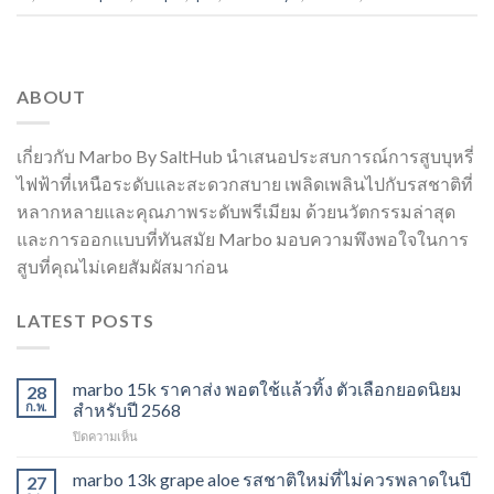
ABOUT
เกี่ยวกับ Marbo By SaltHub นำเสนอประสบการณ์การสูบบุหรี่
ไฟฟ้าที่เหนือระดับและสะดวกสบาย เพลิดเพลินไปกับรสชาติที่
หลากหลายและคุณภาพระดับพรีเมียม ด้วยนวัตกรรมล่าสุด
และการออกแบบที่ทันสมัย Marbo มอบความพึงพอใจในการ
สูบที่คุณไม่เคยสัมผัสมาก่อน
LATEST POSTS
marbo 15k ราคาส่ง พอตใช้แล้วทิ้ง ตัวเลือกยอดนิยม
28
ก.พ.
สำหรับปี 2568
บน
ปิดความเห็น
marbo
15k
marbo 13k grape aloe รสชาติใหม่ที่ไม่ควรพลาดในปี
27
ราคา