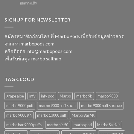
ปี
บน
ปิดความเห็น
ใช้
พลาด
2568
marbo
แล้ว
ในปี
15000
ทิ้ง
2568
puff
SIGNUP FOR NEWSLETTER
หลาก
พอต
รุ่น
ใช้
ตัว
แล้ว
เลือก
สมัครสมาชิกก่อนใคร ที่ MarboPods เพื่อรับข้อมูลข่าวสาร
ทิ้ง
ที่
จากเรา marbopods.com
บุหรี่
ตอบ
ไฟฟ้า
โจทย์
หรือติดต่อ
info@marbopods.com
ยอด
ในปี
เพื่อรับข้อมูล marbo salthub
นิยม
2568
ในปี
2568
TAG CLOUD
grape aloe
infy
infy pod
Marbo
marbo 9k
marbo 9000
marbo 9000 puff
marbo 9000 puff ราคา
marbo 9000 puff ราคาส่ง
marbo 9000 คํา
marbo 13000 puff
Marbo Bar 9K
marbo bar 9000 puffs
marbo nic 50
marbo pod
Marbo SaltNic