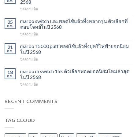
ก.พ.
2568
ส่ง
บน
ปิดความเห็น
พอต
marbo
ใช้
13k
marbo switch และพอตใช้แล้วทิ้งหลากรุ่น ตัวเลือกที่
แล้ว
25
grape
ทิ้ง
ก.พ.
ตอบโจทย์ในปี 2568
aloe
ตัว
บน
ปิดความเห็น
รสชาติ
เลือก
marbo
ใหม่
ยอด
switch
marbo 15000 puff พอตใช้แล้วทิ้งบุหรี่ไฟฟ้ายอดนิยม
ที่
21
นิยม
และ
ไม่
ก.พ.
ในปี 2568
สำหรับ
พอต
ควร
ปี
บน
ปิดความเห็น
ใช้
พลาด
2568
marbo
แล้ว
ในปี
15000
marbo m switch 15k ตัวเลือกพอตยอดนิยมใหม่ล่าสุด
ทิ้ง
18
2568
puff
หลาก
ก.พ.
ในปี 2568
พอต
รุ่น
บน
ปิดความเห็น
ใช้
ตัว
marbo
แล้ว
เลือก
m
ทิ้ง
ที่
switch
RECENT COMMENTS
บุหรี่
ตอบ
15k
ไฟฟ้า
โจทย์
ตัว
ยอด
ในปี
เลือก
นิยม
2568
TAG CLOUD
พอ
ในปี
ต
2568
ยอด
นิยม