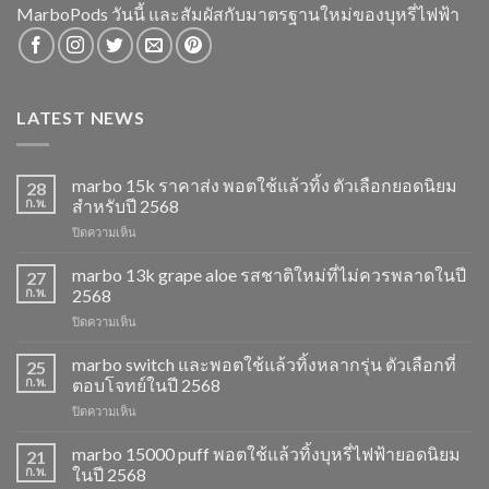
MarboPods วันนี้ และสัมผัสกับมาตรฐานใหม่ของบุหรี่ไฟฟ้า
LATEST NEWS
marbo 15k ราคาส่ง พอตใช้แล้วทิ้ง ตัวเลือกยอดนิยม
28
ก.พ.
สำหรับปี 2568
บน
ปิดความเห็น
marbo
15k
marbo 13k grape aloe รสชาติใหม่ที่ไม่ควรพลาดในปี
27
ราคา
ก.พ.
2568
ส่ง
บน
ปิดความเห็น
พอต
marbo
ใช้
13k
marbo switch และพอตใช้แล้วทิ้งหลากรุ่น ตัวเลือกที่
แล้ว
25
grape
ทิ้ง
ก.พ.
ตอบโจทย์ในปี 2568
aloe
ตัว
บน
ปิดความเห็น
รสชาติ
เลือก
marbo
ใหม่
ยอด
switch
marbo 15000 puff พอตใช้แล้วทิ้งบุหรี่ไฟฟ้ายอดนิยม
ที่
21
นิยม
และ
ไม่
ก.พ.
ในปี 2568
สำหรับ
พอต
ควร