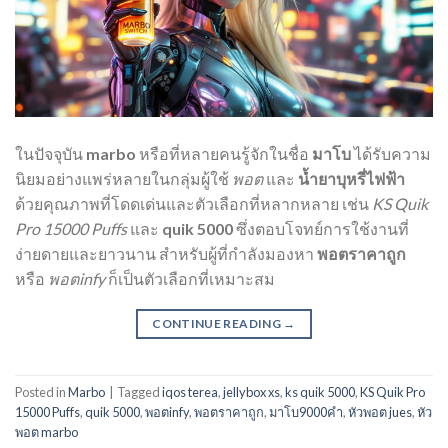
ในปัจจุบัน
marbo
หรือที่หลายคนรู้จักในชื่อ
มาโบ
ได้รับความ
นิยมอย่างแพร่หลายในกลุ่มผู้ใช้
พอต
และ
น้ำยาบุหรี่ไฟฟ้า
ด้วยคุณภาพที่โดดเด่นและตัวเลือกที่หลากหลาย เช่น
KS Quik
Pro 15000 Puffs
และ
quik 5000
ซึ่งตอบโจทย์การใช้งานที่
ง่ายดายและยาวนาน สำหรับผู้ที่กำลังมองหา
พอตราคาถูก
หรือ
พอตinfy
ก็เป็นตัวเลือกที่เหมาะสม
CONTINUE READING
→
Posted in
Marbo
|
Tagged
iqos terea
,
jellybox xs
,
ks quik 5000
,
KS Quik Pro
15000 Puffs
,
quik 5000
,
พอตinfy
,
พอตราคาถูก
,
มาโบ9000คํา
,
หัวพอต jues
,
หัว
พอต marbo