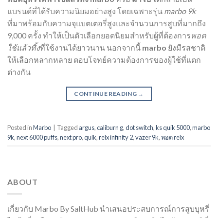
แบรนด์ที่ได้รับความนิยมอย่างสูง โดยเฉพาะรุ่น
marbo 9k
ที่มาพร้อมกับความจุแบตเตอรี่สูงและจำนวนการสูบที่มากถึง
9,000 ครั้ง ทำให้เป็นตัวเลือกยอดนิยมสำหรับผู้ที่ต้องการ
พอต
ใช้แล้วทิ้ง
ที่ใช้งานได้ยาวนาน นอกจากนี้
marbo
ยังมีรสชาติ
ให้เลือกหลากหลาย ตอบโจทย์ความต้องการของผู้ใช้ที่แตก
ต่างกัน
CONTINUE READING
→
Posted in
Marbo
|
Tagged
argus
,
caliburn g
,
dot switch
,
ks quik 5000
,
marbo
9k
,
next 6000 puffs
,
next pro
,
quik
,
relx infinity 2
,
vazer 9k
,
พอต relx
ABOUT
เกี่ยวกับ Marbo By SaltHub นำเสนอประสบการณ์การสูบบุหรี่