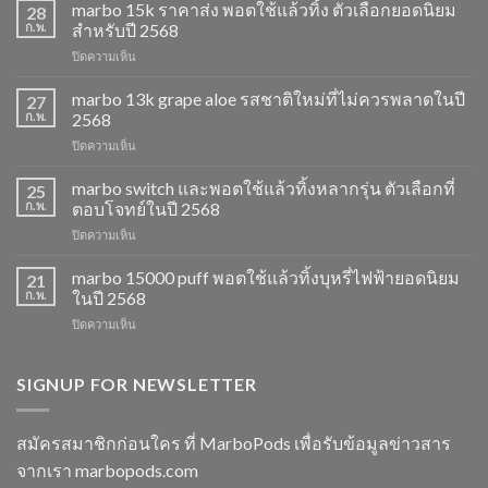
marbo 15k ราคาส่ง พอตใช้แล้วทิ้ง ตัวเลือกยอดนิยม
28
ก.พ.
สำหรับปี 2568
บน
ปิดความเห็น
marbo
15k
marbo 13k grape aloe รสชาติใหม่ที่ไม่ควรพลาดในปี
27
ราคา
ก.พ.
2568
ส่ง
บน
ปิดความเห็น
พอต
marbo
ใช้
13k
marbo switch และพอตใช้แล้วทิ้งหลากรุ่น ตัวเลือกที่
แล้ว
25
grape
ทิ้ง
ก.พ.
ตอบโจทย์ในปี 2568
aloe
ตัว
บน
ปิดความเห็น
รสชาติ
เลือก
marbo
ใหม่
ยอด
switch
marbo 15000 puff พอตใช้แล้วทิ้งบุหรี่ไฟฟ้ายอดนิยม
ที่
21
นิยม
และ
ไม่
ก.พ.
ในปี 2568
สำหรับ
พอต
ควร
ปี
บน
ปิดความเห็น
ใช้
พลาด
2568
marbo
แล้ว
ในปี
15000
ทิ้ง
2568
puff
SIGNUP FOR NEWSLETTER
หลาก
พอต
รุ่น
ใช้
ตัว
แล้ว
เลือก
สมัครสมาชิกก่อนใคร ที่ MarboPods เพื่อรับข้อมูลข่าวสาร
ทิ้ง
ที่
จากเรา marbopods.com
บุหรี่
ตอบ