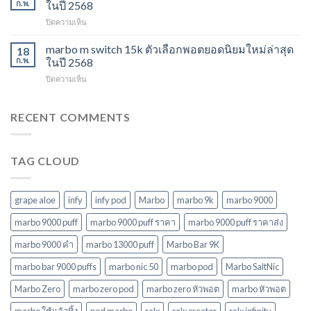
ไม่
ก.พ.
ในปี 2568
สำหรับ
พอต
ควร
ปี
บน
ปิดความเห็น
ใช้
พลาด
2568
marbo
แล้ว
ในปี
15000
marbo m switch 15k ตัวเลือกพอตยอดนิยมใหม่ล่าสุด
ทิ้ง
18
2568
puff
หลาก
ก.พ.
ในปี 2568
พอต
รุ่น
บน
ปิดความเห็น
ใช้
ตัว
marbo
แล้ว
เลือก
m
ทิ้ง
ที่
switch
RECENT COMMENTS
บุหรี่
ตอบ
15k
ไฟฟ้า
โจทย์
ตัว
ยอด
ในปี
เลือก
นิยม
2568
TAG CLOUD
พอ
ในปี
ต
2568
ยอด
นิยม
grape aloe
infy
infy pod
Marbo
marbo 9k
marbo 9000
ใหม่
ล่าสุด
marbo 9000 puff
marbo 9000 puff ราคา
marbo 9000 puff ราคาส่ง
ในปี
marbo 9000 คํา
marbo 13000 puff
Marbo Bar 9K
2568
marbo bar 9000 puffs
marbo nic 50
marbo pod
Marbo SaltNic
Marbo Zero
marbo zero pod
marbo zero หัวพอต
marbo หัวพอต
marbo ใช้แล้วทิ้ง
pod marbo
relx
relx creator
relx infinity