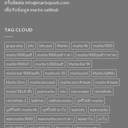
ไฟฟ้า
โจทย์
หรือติดต่อ
info@marbopods.com
ยอด
ในปี
เพื่อรับข้อมูล marbo salthub
นิยม
2568
ในปี
2568
TAG CLOUD
grape aloe
infy
infy pod
Marbo
marbo 9k
marbo 9000
marbo 9000 puff
marbo 9000 puff ราคา
marbo 9000 puff ราคาส่ง
marbo 9000 คํา
marbo 13000 puff
Marbo Bar 9K
marbo bar 9000 puffs
marbo nic 50
marbo pod
Marbo SaltNic
Marbo Zero
marbo zero pod
marbo zero หัวพอต
marbo หัวพอต
marbo ใช้แล้วทิ้ง
pod marbo
relx
relx creator
relx infinity
relx infinity 2
SaltHub
salthub marbo
บุหรี่ไฟฟ้า marbo
บุหรี่ไฟฟ้า marbo 9k
บุหรี่ไฟฟ้ามาโบ
พอต infy
พอต marbo
พอต marbo 9000
พอต marbo zero ราคา
พอตมาโบ
มาโบ
มาโบ 9000
มาโบ 9000 คํา
หัว marbo
หัวพอต marbo