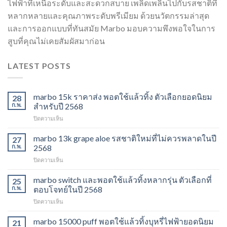
ไฟฟ้าที่เหนือระดับและสะดวกสบาย เพลิดเพลินไปกับรสชาติที่
หลากหลายและคุณภาพระดับพรีเมียม ด้วยนวัตกรรมล่าสุด
และการออกแบบที่ทันสมัย Marbo มอบความพึงพอใจในการ
สูบที่คุณไม่เคยสัมผัสมาก่อน
LATEST POSTS
marbo 15k ราคาส่ง พอตใช้แล้วทิ้ง ตัวเลือกยอดนิยม
28
ก.พ.
สำหรับปี 2568
บน
ปิดความเห็น
marbo
15k
marbo 13k grape aloe รสชาติใหม่ที่ไม่ควรพลาดในปี
27
ราคา
ก.พ.
2568
ส่ง
บน
ปิดความเห็น
พอต
marbo
ใช้
13k
marbo switch และพอตใช้แล้วทิ้งหลากรุ่น ตัวเลือกที่
แล้ว
25
grape
ทิ้ง
ก.พ.
ตอบโจทย์ในปี 2568
aloe
ตัว
บน
ปิดความเห็น
รสชาติ
เลือก
marbo
ใหม่
ยอด
switch
marbo 15000 puff พอตใช้แล้วทิ้งบุหรี่ไฟฟ้ายอดนิยม
ที่
21
นิยม
และ